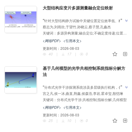
大型结构应变片多源测量融合定位映射
AI导读
”
“
针对大型结构静力试验中关键位置定位效率低、精度
蔡志为,刘雨欣,于望竹,孙晓云,蔡子慧,孔鑫杰
易受制造偏差及多源测量不确定度影响的问题，提出多
关键词：
多源异构测量;融合定位;不确定度传递;位置修正;大型结构;应变片定位
源异构测量融合定位与映射方法，为解决大型复杂结构
”
试验中的高精度快速定位问题提供解决方案。
<网络PDF>
<引用本文>
更新时间：
2026-08-03
40
|
17
|
0
基于几何模型的光学共相控制系统指标分解方
法
AI导读
”
“
分布式光学干涉探测系统涉及多层级执行机构，各分
宫之凡,侯一冰,曲直,荆鑫,侯森浩,李岩,霍卓玺,殷恺琳
系统指标难以有效衔接，针对该问题，提出一种基于几
关键词：
分布式光学干涉;共相控制;指标分解;几何模型
何模型的光学共相控制系统指标分解方法，为解决分布
式探测系统的控制层级划分、控制目标与指标分配提供
<网络PDF>
<引用本文>
”
了解决方案。
更新时间：
2026-08-03
25
|
10
|
0