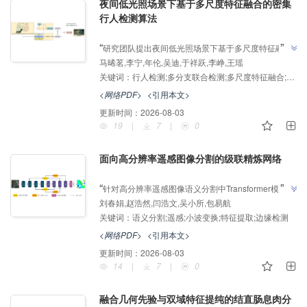
夜间低光照场景下基于多尺度特征融合的密集
行人检测算法
AI导读
”
“
研究团队提出夜间低光照场景下基于多尺度特征融合
马晞茗,李宁,年伦,吴迪,于祥跃,李峥,王瑶
的密集行人检测算法，通过设计融合自注意力与卷积混
关键词：
行人检测;多分支联合检测;多尺度特征融合;注意力机制;后处理优化
合模块的双向路径特征聚合网络、构建多分支联合检测
策略、引入检测框中心距离优化后处理，有效解决了光
<网络PDF>
<引用本文>
照变化、遮挡及尺度差异导致的行人检测准确率下降问
更新时间：
2026-08-03
题，在多个数据集上漏检率降低2.8%-3.3%，为夜间行
19
|
7
|
0
”
人检测技术发展提供了新方案。
面向高分辨率遥感图像分割的级联精炼网络
AI导读
”
“
针对高分辨率遥感图像语义分割中Transformer模型因
刘春娟,赵浩然,闫浩文,吴小所,包易航
多次下采样导致细节衰减、边缘模糊及结构性目标失真
关键词：
语义分割;遥感;小波变换;特征提取;边缘检测
的问题，介绍了其在遥感影像智能解译领域的研究进
展，研究团队建立了级联精炼网络体系，通过频域重建
<网络PDF>
<引用本文>
与几何校准的级联解码策略，为解决高分辨率遥感图像
更新时间：
2026-08-03
”
特征逐层退化问题提供解决方案。
14
|
7
|
0
融合几何先验与双域特征提纯的结直肠息肉分