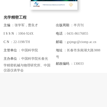
光学精密工程
主编
：张学军，曹良才
出版周期
：半月刊
I S S N
：1004-924X
电话
：0431-86176855
C N
：22-1198/TH
邮箱
：gxjmgc@ciomp.ac.cn
主管单位
：中国科学院
地址
：长春市东南湖大路3888
号
主办单位
：中国科学院长春光
邮政编码
：130033
学精密机械与物理研究所、中国
仪器仪表学会