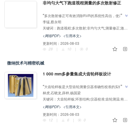
非均匀大气下跑道视程测量的多次散射修正
AI导读
”
“
多次散射修正可有效消除RVR的系统性高估，使运行
李猛,蔡永明
类别判定回归合理水平，介绍了其在机场低能见度运行
关键词：
跑道视程;多次散射;非均匀大气;测量修正;激光雷达
保障领域的研究进展，研究团队建立了分段非均匀大气
模型并引入多次散射修正，为解决RVR测量系统性高
<网络PDF>
<引用本文>
”
估问题提供解决方案。
更新时间：
2026-08-03
28
|
10
|
0
微纳技术与精密机械
1 000 mm多参量集成大齿轮样板设计
AI导读
”
“
大齿轮样板是大型齿轮测量仪器准确性校准的实物标
林虎,石晓龙,薛梓,杨国梁
准，仅国外个别计量机构在该领域取得了突破性进展，
关键词：
大齿轮样板;环形结构;仪器校准;齿轮测温;有限元分析
介绍了其在大齿轮测量领域的研究进展，研究团队创新
设计了一种外径为1000 mm的新型多参量集成标准样
<网络PDF>
<引用本文>
板，为解决大齿轮样板研制难题提供解决方案，为提升
更新时间：
2026-08-03
我国高端重型装备齿轮质量管控能力与量值溯源水平奠
12
|
6
|
0
”
定了基础。