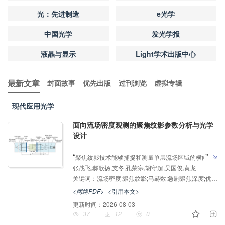
光：先进制造
e光学
中国光学
发光学报
液晶与显示
Light学术出版中心
最新文章
封面故事
优先出版
过刊浏览
虚拟专辑
现代应用光学
面向流场密度观测的聚焦纹影参数分析与光学
设计
AI导读
”
“
聚焦纹影技术能够捕捉和测量单层流场区域的横向结
张战飞,郝歌扬,支冬,孔荣宗,胡守超,吴国俊,黄龙
构分布，在流场可视化和流场参数测量中扮演着重要角
关键词：
流场密度;聚焦纹影;马赫数;急剧聚焦深度;优化设计
色，介绍了其在超高速流场测量领域的研究进展，该团
队建立了大口径聚焦纹影系统优化设计体系，为实现流
<网络PDF>
<引用本文>
”
场密度精细化观测提供解决方案。
更新时间：
2026-08-03
37
|
12
|
0