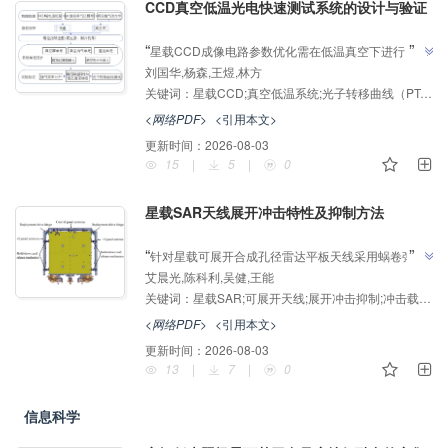
CCD真空低温光电快速测试系统的设计与验证
AI导读
”
“
星载CCD成像电路参数优化需在低温真空下进行，传
刘国华,杨森,王煜,林方
统设备体积大、热循环耗时长。研究团队搭建了"无油
关键词：
星载CCD;真空低温系统;光子转移曲线（PTC）;满阱容量;高效测试
高真空+脉管制冷机+精密温控"的系统架构，研制了一
套小型化的杜瓦装置，介绍了其在星载科学级CCD成
<网络PDF>
<引用本文>
像电路测试领域的研究进展，该团队建立了快速抽排
更新时间：
2026-08-03
气、无需液氮、方便装调的测试体系，为解决CCD真
15
|
5
|
0
”
空低温测试与参数迭代效率低的问题提供解决方案。
星载SAR天线展开冲击特性及抑制方法
AI导读
”
“
针对星载可展开合成孔径雷达平板天线采用蜗卷弹簧
艾晨光,陈科利,吴健,王能
作为驱动源时，展开到位末端冲击载荷过大导致星体平
关键词：
星载SAR;可展开天线;展开冲击抑制;冲击载荷测量;指向精度测量
台失稳及影响天线展开精度的问题，提出了抑制天线到
位冲击的方法并开展了相关实验验证，介绍了其在航天
<网络PDF>
<引用本文>
器天线展开领域的研究进展，团队建立了蜗卷弹簧驱动
更新时间：
2026-08-03
的天线展开动力学模型，提出了在展开驱动铰链轴向引
13
|
7
|
0
入黏性阻尼器的抑制冲击方案，为解决星载天线展开冲
”
击控制问题提供解决方案。
信息科学