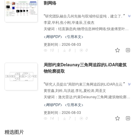
割网络
AI导读
”
“
研究团队融合几何先验与双域特征提纯，建立了
李梁,毕利,焦小刚,毕逢辰,王俊杰
GPDP-Net分割网络，探索了结直肠息肉精准分割新路
”
关键词：
结直肠息肉;物理信息神经网络;快速傅里叶变换;边缘感知;反向注意力机制
径，为医学影像智能诊断体系建设奠定了基础。
<网络PDF>
<引用本文>
更新时间：
2026-08-03
10
|
8
|
0
局部约束Delaunay三角网追踪的LiDAR建筑
物轮廓提取
AI导读
”
“
研究人员提出"局部约束三角网追踪的LiDAR点云建筑
黄世鑫,刘科,马洪超,李礼,夏松涛,周圣文
物轮廓提取方法"，建立了从机载激光雷达点云中精确
关键词：
激光雷达;约束Delaunay三角网;建筑物轮廓提取;追踪;闭环检测
提取建筑物轮廓的技术体系，为解决点云密度不均与局
部缺失带来的轮廓提取难题提供解决方案，为建筑物三
<网络PDF>
<引用本文>
”
维重建提供可靠的轮廓信息。
更新时间：
2026-08-03
14
|
7
|
0
精选图片