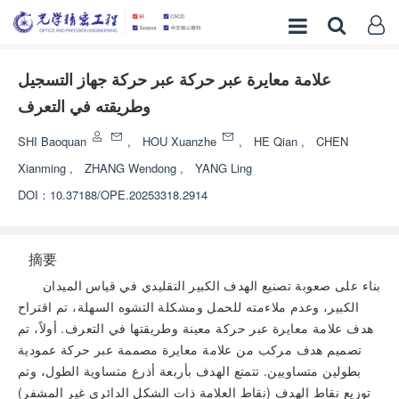
علامة معايرة عبر حركة عبر حركة جهاز التسجيل
وطريقته في التعرف
SHI Baoquan
,
HOU Xuanzhe
,
HE Qian
,
CHEN
Xianming
,
ZHANG Wendong
,
YANG Ling
DOI：
10.37188/OPE.20253318.2914
摘要
بناء على صعوبة تصنيع الهدف الكبير التقليدي في قياس الميدان
الكبير، وعدم ملاءمته للحمل ومشكلة التشوه السهلة، تم اقتراح
هدف علامة معايرة عبر حركة معينة وطريقتها في التعرف. أولاً، تم
تصميم هدف مركب من علامة معايرة مصممة عبر حركة عمودية
بطولين متساويين. تتمتع الهدف بأربعة أذرع متساوية الطول، وتم
توزيع نقاط الهدف (نقاط العلامة ذات الشكل الدائري غير المشفر)