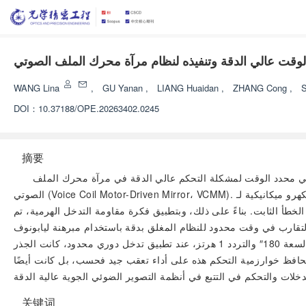
الوقت عالي الدقة وتنفيذه لنظام مرآة محرك الملف الصوتي
WANG Lina
,
GU Yanan
,
LIANG Huaidan
,
ZHANG Cong
,
DOI：
10.37188/OPE.20263402.0245
摘要
كيفي محدد الوقت لمشكلة التحكم عالي الدقة في مرآة محرك الملف
الصوتي (Voice Coil Motor-Driven Mirror، VCMM). يمكن للنظام تحقيق تتبع دقيق للأوامر حتى في وجود تدخلات خارجية وعدم اليقين في النموذج. أولاً، استنادًا إلى الخصائص الكهرو ميكانيكية لـ VCMM، تم إنشاء
لخطأ الثابت. بناءً على ذلك، وبتطبيق فكرة مقاومة التدخل الهرمية، تم
 التقارب في وقت محدود للنظام المغلق بدقة باستخدام مبرهنة ليابونوف
للاستقرار. أخيرًا، تم التحقق من فعالية استراتيجية التحكم المركبة المقترحة من خلال تجارب مقارنة. تبين نتائج التجارب أنه في ظل أمر جيبي بالسعة 180″ والتردد 1 هرتز، عند تطبيق تدخل دوري محدود، كانت الجذر
ى التحكم الانزلاقي التقليدي. لم تحافظ خوارزمية التحكم هذه على أداء تعقب جيد فحسب، بل كانت أيضًا
关键词