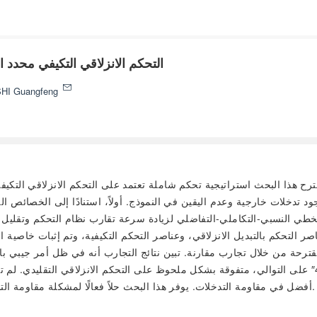
التحكم الانزلاقي التكيفي محدد 
SHI Guangfeng
ترح هذا البحث استراتيجية تحكم شاملة تعتمد على التحكم الانزلاقي الت
 الخطي النسبي-التكاملي-التفاضلي لزيادة سرعة تقارب نظام التحكم وتقليل ا
ر التحكم بالتبديل الانزلاقي، وعناصر التحكم التكيفية، وتم إثبات خاصية
التربيعي لمتوسط الخطأ التتبعي وقيمة الذروة إلى الذروة 0.28″ و4.04″ على التوالي، متفوقة بشكل ملحوظ عل
أفضل في مقاومة التدخلات. يوفر هذا البحث حلاً فعالًا لمشكلة مقاومة التدخلات والتحكم في التتبع في أنظمة التصوير الضوئي الجوية عالية الدقة.