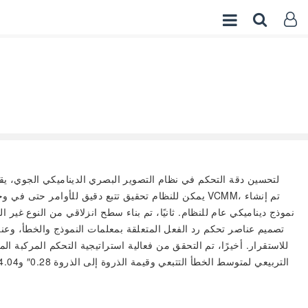
لتحسين دقة التحكم في نظام التصوير البصري الديناميكي الجوي، يق
نموذج ديناميكي عام للنظام. ثانيًا، تم بناء سطح انزلاقي من النوع غير
تصميم عناصر تحكم رد الفعل المتعلقة بمعلمات النموذج والخطأ، وعناص