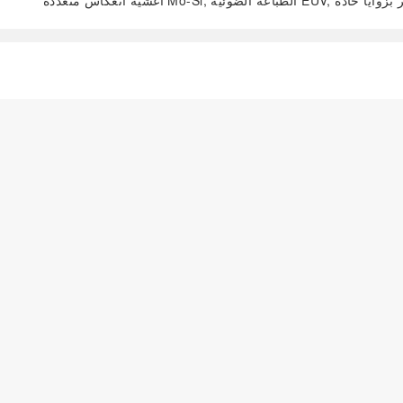
ية; الحفر بزوايا حادة