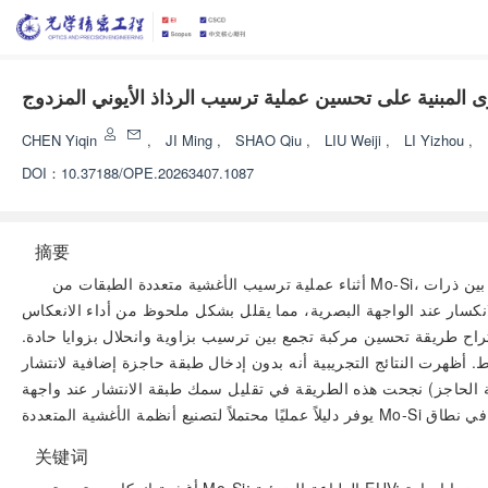
المبنية على تحسين عملية ترسيب الرذاذ الأيوني المزدوج
CHEN Yiqin
,
JI Ming
,
SHAO Qiu
,
LIU Weiji
,
LI Yizhou
,
DOI：
10.37188/OPE.20263407.1087
摘要
أثناء عملية ترسيب الأغشية متعددة الطبقات من Mo-Si، يحدث خلط حراري تلقائي بين ذرات Mo وSi مما يؤدي بسهولة إلى تكوين طبقة انتقالية من السيليكايد. في الوقت نفسه، تتضخم التفاوتات الدقيقة بشكل
الانكسار عند الواجهة البصرية، مما يقلل بشكل ملحوظ من أداء الانعكاس
اقتراح طريقة تحسين مركبة تجمع بين ترسيب بزاوية وانحلال بزوايا حادة.
ظهرت النتائج التجريبية أنه بدون إدخال طبقة حاجزة إضافية لانتشار
 سمك طبقة الانتشار عند واجهة Mo-Si إلى 0.6 نانومتر، والتحكم بدقة في خشونة الطبقات بأقل من 0.2 نانومتر، مما
关键词