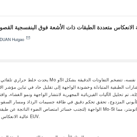
لانعكاس متعددة الطبقات ذات الأشعة فوق البنفسجية القصوى 
DUAN Huigao
نتشارات الطبقية المتبادلة وخشونة الواجهة إلى تقليل حاد في تباين مؤشر 
لة، تم تحليل الآليات الفيزيائية المجهرية لانتشار الواجهة ونمو الغشاء، و
أيوني المزدوج، تحقق تحكم دقيق في طاقة جسيمات الرذاذ ومسار السقوط. أ
الواجهة (لتجنب خسائر امتصاص الضوء الناتجة عن طبقة الحاجز) نجحت هذه الطريقة في تقليل
يوفر دليلاً عمليًا محتملاً لتصنيع أنظمة الأغشية المتعددة Mo-Si عالية الانعكاس في نطاق EUV.