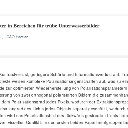
ter in Bereichen für trübe Unterwasserbilder
e
,
CAO Haotian
ntrastverlust, geringere Schärfe und Informationsverlust auf. Tra
jekte weisen komplexe Polarisationseigenschaften auf, was zu ei
ode zur optimierten Wiederherstellung von Polarisationsparametern 
lterung von zwei orthogonal polarisierten Bildern die zusammenhä
uf dem Polarisationsgrad jedes Pixels, wodurch der Extraktionspro
larisationgrad des Lichts jedes Objekts separat geschätzt, wodurc
ich wird das Polarisationsbild des rückwärts gestreuten Lichts iter
ven visuellen Qualität: In den ersten beiden Experimentgruppen be