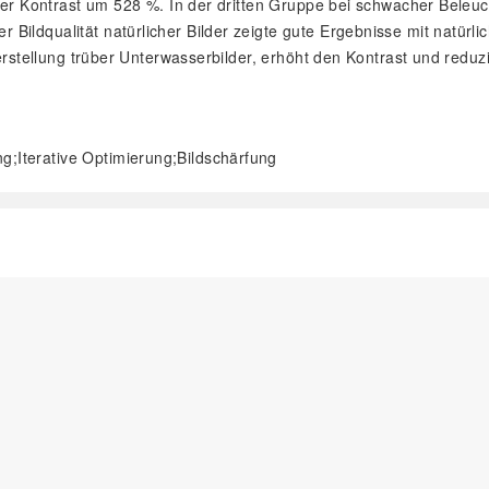
d der Kontrast um 528 %. In der dritten Gruppe bei schwacher Bel
ildqualität natürlicher Bilder zeigte gute Ergebnisse mit natürlic
herstellung trüber Unterwasserbilder, erhöht den Kontrast und reduz
g;Iterative Optimierung;Bildschärfung
阅读全文