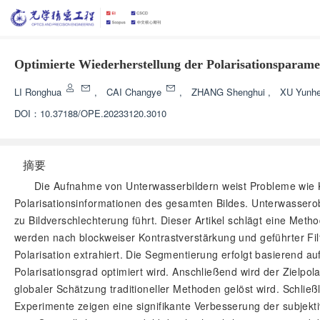
Optimierte Wiederherstellung der Polarisationsparame
LI Ronghua
,
CAI Changye
,
ZHANG Shenghui
,
XU Yunh
DOI：
10.37188/OPE.20233120.3010
摘要
Die Aufnahme von Unterwasserbildern weist Probleme wie Ko
Polarisationsinformationen des gesamten Bildes. Unterwasserob
zu Bildverschlechterung führt. Dieser Artikel schlägt eine Meth
werden nach blockweiser Kontrastverstärkung und geführter Fi
Polarisation extrahiert. Die Segmentierung erfolgt basierend a
Polarisationsgrad optimiert wird. Anschließend wird der Zielpo
globaler Schätzung traditioneller Methoden gelöst wird. Schließl
Experimente zeigen eine signifikante Verbesserung der subjekti