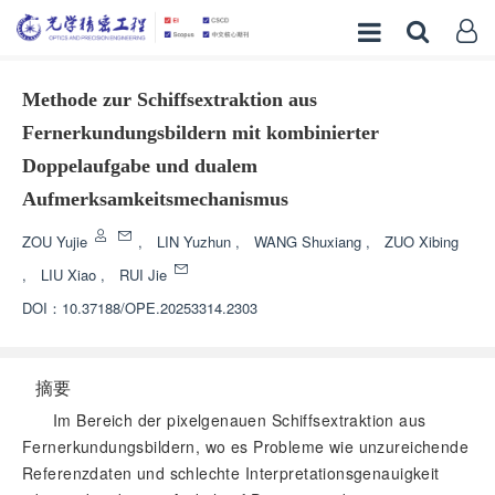
Methode zur Schiffsextraktion aus
Fernerkundungsbildern mit kombinierter
Doppelaufgabe und dualem
Aufmerksamkeitsmechanismus
ZOU Yujie
,
LIN Yuzhun
,
WANG Shuxiang
,
ZUO Xibing
,
LIU Xiao
,
RUI Jie
DOI：
10.37188/OPE.20253314.2303
摘要
Im Bereich der pixelgenauen Schiffsextraktion aus
Fernerkundungsbildern, wo es Probleme wie unzureichende
Referenzdaten und schlechte Interpretationsgenauigkeit