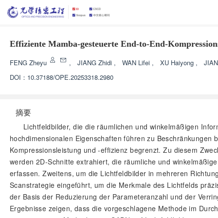
Effiziente Mamba-gesteuerte End-to-End-Kompressions
FENG Zheyu
,
JIANG Zhidi
,
WAN Lifei
,
XU Haiyong
,
JIA
DOI：
10.37188/OPE.20253318.2980
摘要
Lichtfeldbilder, die die räumlichen und winkelmäßigen Info
hochdimensionalen Eigenschaften führen zu Beschränkungen be
Kompressionsleistung und -effizienz begrenzt. Zu diesem Zweck
werden 2D-Schnitte extrahiert, die räumliche und winkelmäßige
erfassen. Zweitens, um die Lichtfeldbilder in mehreren Richtun
Scanstrategie eingeführt, um die Merkmale des Lichtfelds präzi
der Basis der Reduzierung der Parameteranzahl und der Verringe
Ergebnisse zeigen, dass die vorgeschlagene Methode im Durch