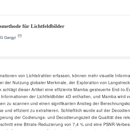
methode für Lichtfeldbilder
NG Gangyi
rmationen von Lichtstrahlen erfassen, können mehr visuelle Informa
i der Nutzung globaler Merkmale, der Exploration von Langstreck
 schlägt dieser Artikel eine effiziente Mamba-gesteuerte End-to-
 Informationen der Lichtfeldbilder 4D enthalten, und Mamba wird v
gen zu scannen und einen signifikanten Anstieg der Berechnungskom
se und effizient zu extrahieren. Schließlich wurde auf der Decodie
rung der Codierungs- und Decodierungszeit die Qualität des rekon
schnitt eine Bitrate-Reduzierung von 7,4 % und eine PSNR-Verbes