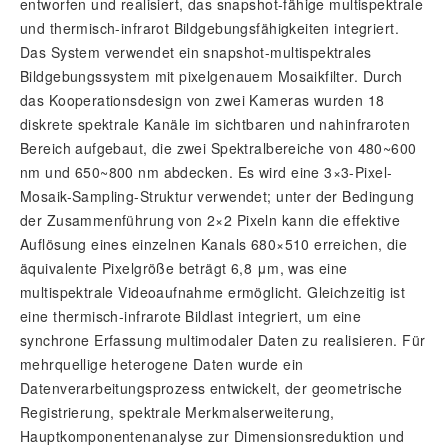
entworfen und realisiert, das snapshot-fähige multispektrale
und thermisch-infrarot Bildgebungsfähigkeiten integriert.
Das System verwendet ein snapshot-multispektrales
Bildgebungssystem mit pixelgenauem Mosaikfilter. Durch
das Kooperationsdesign von zwei Kameras wurden 18
diskrete spektrale Kanäle im sichtbaren und nahinfraroten
Bereich aufgebaut, die zwei Spektralbereiche von 480~600
nm und 650~800 nm abdecken. Es wird eine 3×3-Pixel-
Mosaik-Sampling-Struktur verwendet; unter der Bedingung
der Zusammenführung von 2×2 Pixeln kann die effektive
Auflösung eines einzelnen Kanals 680×510 erreichen, die
äquivalente Pixelgröße beträgt 6,8 μm, was eine
multispektrale Videoaufnahme ermöglicht. Gleichzeitig ist
eine thermisch-infrarote Bildlast integriert, um eine
synchrone Erfassung multimodaler Daten zu realisieren. Für
mehrquellige heterogene Daten wurde ein
Datenverarbeitungsprozess entwickelt, der geometrische
Registrierung, spektrale Merkmalserweiterung,
Hauptkomponentenanalyse zur Dimensionsreduktion und