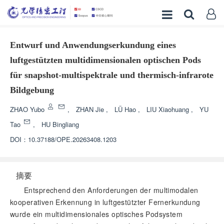
Entwurf und Anwendungserkundung eines
luftgestützten multidimensionalen optischen Pods
für snapshot-multispektrale und thermisch-infrarote
Bildgebung
ZHAO Yubo
,
ZHAN Jie
,
LÜ Hao
,
LIU Xiaohuang
,
YU
Tao
,
HU Bingliang
DOI：
10.37188/OPE.20263408.1203
摘要
Entsprechend den Anforderungen der multimodalen
kooperativen Erkennung in luftgestützter Fernerkundung
wurde ein multidimensionales optisches Podsystem