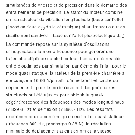
simultanées de vitesse et de précision dans le domaine des
entraînements de précision. Le stator du moteur combine
un transducteur de vibration longitudinale (basé sur l'effet
piézoélectrique
d
de la céramique) et un transducteur de
33
cisaillement sandwich (basé sur l'effet piézoélectrique
d
).
15
La commande repose sur la synthèse d’oscillations
orthogonales à la même fréquence pour générer une
trajectoire elliptique du pied moteur. Les paramètres clés
ont été optimisés par simulation par éléments finis : pour le
mode quasi-statique, la raideur de la première charnière a
été conçue à 16,66 N/µm afin d’améliorer l’efficacité du
déplacement ; pour le mode résonant, les paramètres
structurels ont été ajustés pour obtenir la quasi-
dégénérescence des fréquences des modes longitudinaux
(7 829,6 Hz) et de flexion (7 860,7 Hz). Les résultats
expérimentaux démontrent qu’en excitation quasi-statique
(fréquence 800 Hz, précharge 0,38 N), la résolution
minimale de déplacement atteint 39 nm et la vitesse