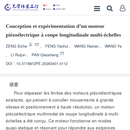
Conception et expérimentation d’un moteur
piézoélectrique à coupe longitudinale multi-échelles
ZENG Sizhe
,
FENG Yaohui
,
WANG Haoran
,
WANG Ya
,
LI Ruijun
,
PAN Qiaosheng
DOI：
10.37188/OPE.20263401.0112
摘要
Pour dépasser les limites des moteurs piézoélectriques
existants, qui peinent à concilier mouvements à grande
vitesse et positionnement à haute résolution, un moteur
piézoélectrique multimodal de coupe longitudinale à multi-
échelles a été conçu. Ce moteur fonctionne en modes
quasi-statique et résonant pour répondre aux exigences