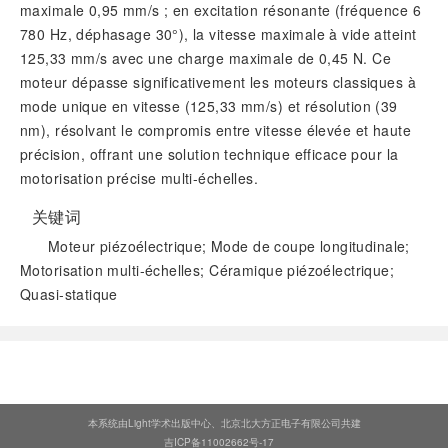
maximale 0,95 mm/s ; en excitation résonante (fréquence 6
780 Hz, déphasage 30°), la vitesse maximale à vide atteint
125,33 mm/s avec une charge maximale de 0,45 N. Ce
moteur dépasse significativement les moteurs classiques à
mode unique en vitesse (125,33 mm/s) et résolution (39
nm), résolvant le compromis entre vitesse élevée et haute
précision, offrant une solution technique efficace pour la
motorisation précise multi-échelles.
关键词
Moteur piézoélectrique; Mode de coupe longitudinale;
Motorisation multi-échelles; Céramique piézoélectrique;
Quasi-statique
阅读全文
本系统由Light学术出版中心、北京北大方正电子有限公司共建
吉ICP备11002662号-17