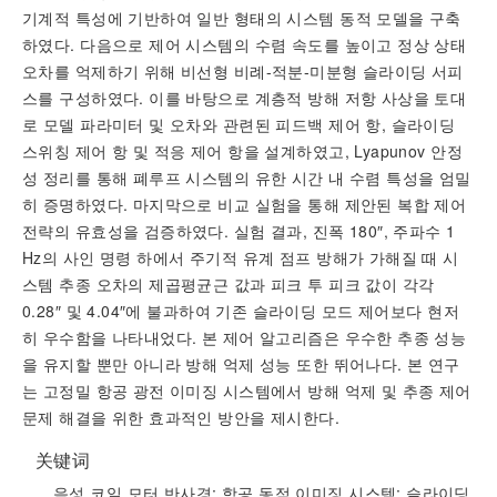
기계적 특성에 기반하여 일반 형태의 시스템 동적 모델을 구축
하였다. 다음으로 제어 시스템의 수렴 속도를 높이고 정상 상태
오차를 억제하기 위해 비선형 비례-적분-미분형 슬라이딩 서피
스를 구성하였다. 이를 바탕으로 계층적 방해 저항 사상을 토대
로 모델 파라미터 및 오차와 관련된 피드백 제어 항, 슬라이딩
스위칭 제어 항 및 적응 제어 항을 설계하였고, Lyapunov 안정
성 정리를 통해 폐루프 시스템의 유한 시간 내 수렴 특성을 엄밀
히 증명하였다. 마지막으로 비교 실험을 통해 제안된 복합 제어
전략의 유효성을 검증하였다. 실험 결과, 진폭 180″, 주파수 1
Hz의 사인 명령 하에서 주기적 유계 점프 방해가 가해질 때 시
스템 추종 오차의 제곱평균근 값과 피크 투 피크 값이 각각
0.28″ 및 4.04″에 불과하여 기존 슬라이딩 모드 제어보다 현저
히 우수함을 나타내었다. 본 제어 알고리즘은 우수한 추종 성능
을 유지할 뿐만 아니라 방해 억제 성능 또한 뛰어나다. 본 연구
는 고정밀 항공 광전 이미징 시스템에서 방해 억제 및 추종 제어
문제 해결을 위한 효과적인 방안을 제시한다.
关键词
음성 코일 모터 반사경; 항공 동적 이미징 시스템; 슬라이딩