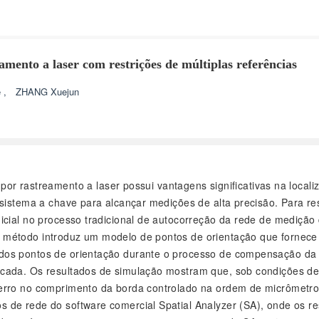
ento a laser com restrições de múltiplas referências
e
,
ZHANG Xuejun
 rastreamento a laser possui vantagens significativas na locali
 sistema a chave para alcançar medições de alta precisão. Para re
nicial no processo tradicional de autocorreção da rede de mediçã
método introduz um modelo de pontos de orientação que fornece m
os pontos de orientação durante o processo de compensação da re
icada. Os resultados de simulação mostram que, sob condições de
m erro no comprimento da borda controlado na ordem de micrômet
 de rede do software comercial Spatial Analyzer (SA), onde os re