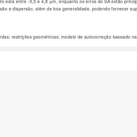
o está entre -0,3 e 4,8 μm, enquanto os erros do SA estão princi
o e dispersão, além de boa generalidade, podendo fornecer supo
das; restrições geométricas; modelo de autocorreção baseado n
阅读全文