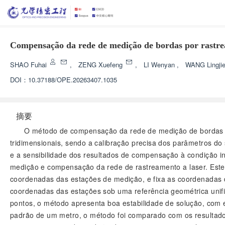
Compensação da rede de medição de bordas por rastream
SHAO Fuhai
,
ZENG Xuefeng
,
LI Wenyan
,
WANG Lingji
DOI：
10.37188/OPE.20263407.1035
摘要
O método de compensação da rede de medição de bordas por
tridimensionais, sendo a calibração precisa dos parâmetros do
e a sensibilidade dos resultados de compensação à condição i
medição e compensação da rede de rastreamento a laser. Este 
coordenadas das estações de medição, e fixa as coordenadas d
coordenadas das estações sob uma referência geométrica unif
pontos, o método apresenta boa estabilidade de solução, co
padrão de um metro, o método foi comparado com os resultados