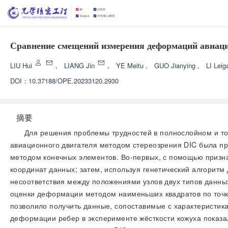
Сравнение смещений измерения деформаций авиаци
LIU Hui
,
LIANG Jin
,
YE Meitu
,
GUO Jianying
,
LI Leig
DOI：
10.37188/OPE.20233120.2930
摘要
Для решения проблемы трудностей в полнослойном и т
авиационного двигателя методом стереозрения DIC была п
методом конечных элементов. Во-первых, с помощью призна
координат данных; затем, используя генетический алгорит
несоответствия между положениями узлов двух типов данных
оценки деформации методом наименьших квадратов по точ
позволило получить данные, сопоставимые с характеристи
деформации ребер в эксперименте жёсткости кожуха показа