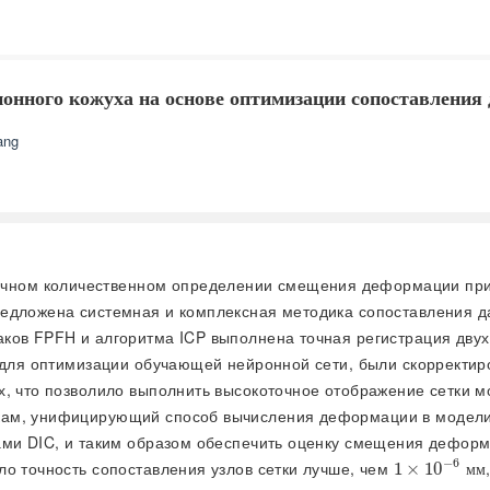
онного кожуха на основе оптимизации сопоставления
ang
очном количественном определении смещения деформации при
редложена системная и комплексная методика сопоставления 
ков FPFH и алгоритма ICP выполнена точная регистрация двух 
м для оптимизации обучающей нейронной сети, были скорректи
, что позволило выполнить высокоточное отображение сетки м
кам, унифицирующий способ вычисления деформации в моделир
ками DIC, и таким образом обеспечить оценку смещения дефор
−
6
ло точность сопоставления узлов сетки лучше, чем
1
1
×
×
10
10
-
6
мм
м
м