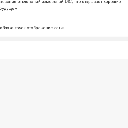
новения отклонений измерений DIC, что открывает хорошие
 будущем.
блака точек;отображение сетки