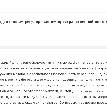
 адаптивным регулированием пространственной инфо
 малый диапазон обнаружения и низкую эффективность, тогда 
ут реализовывать сегментацию экземпляров метана в инфракра
ужения метана и обеспечивает безопасность персонала. Однак
шего метана с фоном и форма, легко подверженная влиянию ат
ния этих проблем в статье предложена сетевая модель с адап
lation and Feature alignment Network, AFNet) для сегментации
жен адаптивный модуль регулирования пространственной инфо
остранство извлекаемых признаков. Во-вторых, построена взв