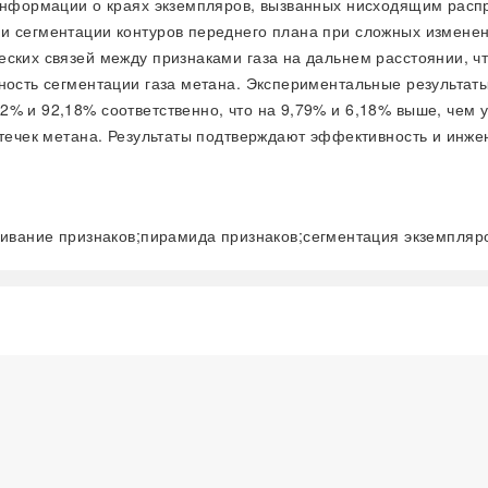
 информации о краях экземпляров, вызванных нисходящим расп
и сегментации контуров переднего плана при сложных изменен
еских связей между признаками газа на дальнем расстоянии, 
чность сегментации газа метана. Экспериментальные результат
% и 92,18% соответственно, что на 9,79% и 6,18% выше, чем у 
 утечек метана. Результаты подтверждают эффективность и ин
ивание признаков;пирамида признаков;сегментация экземпляр
阅读全文