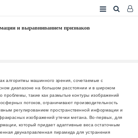
рмации и выравниванием признаков
как алгоритмы машинного зрения, сочетаемые с
сном диапазоне на большом расстоянии и в широком
о проблемы, такие как размытые контуры изображений
мосферных потоков, ограничивают производительность
тивным регулированием пространственной информации и
 инфракрасных изображений утечки метана. Во-первых, для
рмации, который придает адаптивные веса остаточным
ешенная двунаправленная пирамида для устранения