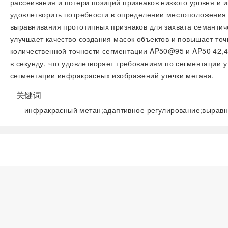
рассеивания и потери позиций признаков низкого уровня и
удовлетворить потребности в определении местоположения 
выравнивания прототипных признаков для захвата семантич
улучшает качество создания масок объектов и повышает то
количественной точности сегментации AP50@95 и AP50 42,42
в секунду, что удовлетворяет требованиям по сегментации
сегментации инфракрасных изображений утечки метана.
关键词
инфракрасный метан;адаптивное регулирование;выравн