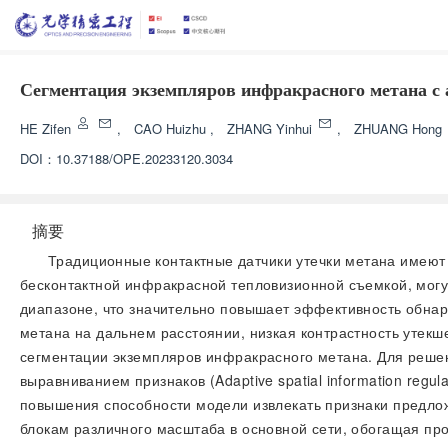
Сегментация экземпляров инфракрасного метана с
HE Zifen
,
CAO Huizhu
,
ZHANG Yinhui
,
ZHUANG Hong
DOI：
10.37188/OPE.20233120.3034
摘要
Традиционные контактные датчики утечки метана имеют
бесконтактной инфракрасной тепловизионной съемкой, мог
диапазоне, что значительно повышает эффективность обнар
метана на дальнем расстоянии, низкая контрастность утек
сегментации экземпляров инфракрасного метана. Для реше
выравниванием признаков (Adaptive spatial information regu
повышения способности модели извлекать признаки предло
блокам различного масштаба в основной сети, обогащая пр