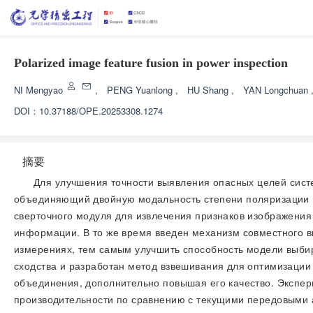
Polarized image feature fusion in power inspection
NI Mengyao
,
PENG Yuanlong
,
HU Shang
,
YAN Longchuan
DOI：
10.37188/OPE.20253308.1274
摘要
Для улучшения точности выявления опасных целей сист
объединяющий двойную модальность степени поляризации и 
сверточного модуля для извлечения признаков изображения
информации. В то же время введен механизм совместного в
измерениях, тем самым улучшить способность модели выби
сходства и разработан метод взвешивания для оптимизации
объединения, дополнительно повышая его качество. Экспер
производительности по сравнению с текущими передовыми 