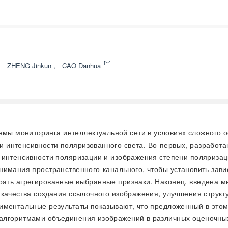
,
ZHENG Jinkun
,
CAO Danhua
емы мониторинга интеллектуальной сети в условиях сложного 
интенсивности поляризованного света. Во-первых, разработа
 интенсивности поляризации и изображения степени поляризац
нимания пространственного-канального, чтобы установить зави
рать агрегированные выбранные признаки. Наконец, введена м
 качества создания ссылочного изображения, улучшения структ
иментальные результаты показывают, что предложенный в это
алгоритмами объединения изображений в различных оценочных