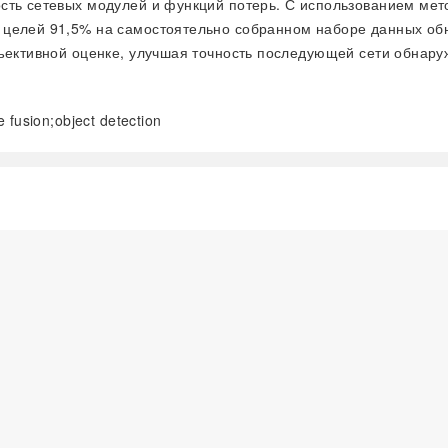
сть сетевых модулей и функций потерь. С использованием ме
 целей 91,5% на самостоятельно собранном наборе данных обн
бъективной оценке, улучшая точность последующей сети обнару
 fusion;object detection
阅读全文