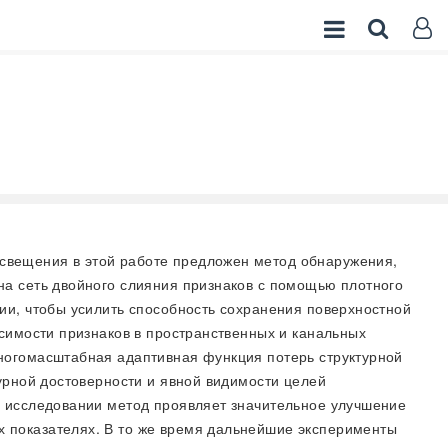
освещения в этой работе предложен метод обнаружения,
на сеть двойного слияния признаков с помощью плотного
ии, чтобы усилить способность сохранения поверхностной
симости признаков в пространственных и канальных
ногомасштабная адаптивная функция потерь структурной
урной достоверности и явной видимости целей
м исследовании метод проявляет значительное улучшение
 показателях. В то же время дальнейшие эксперименты