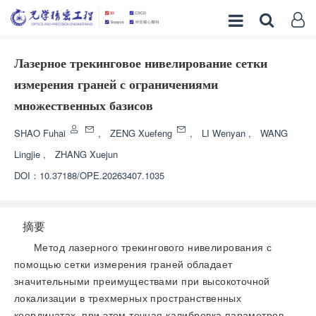
Лазерное трекинговое нивелирование сетки
измерения граней с ограничениями
множественных базисов
SHAO Fuhai
,
ZENG Xuefeng
,
LI Wenyan
,
WANG
Lingjie
,
ZHANG Xuejun
DOI：
10.37188/OPE.20263407.1035
摘要
Метод лазерного трекингового нивелирования с
помощью сетки измерения граней обладает
значительными преимуществами при высокоточной
локализации в трехмерных пространственных
координатах, при этом точная калибровка параметров