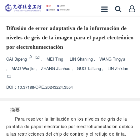
Difusión de error adaptativa de la información de
niveles de gris de la imagen para el papel electrónico
por electrohumectación
CAI Bipeng
,
MEI Ting
,
LIN Shanling
,
WANG Tingyu
,
MAO Wenjie
,
ZHANG Jianhao
,
GUO Tailiang
,
LIN Zhixian
DOI：
10.37188/OPE.20243224.3554
摘要
Para resolver la limitación en los niveles de gris de la
pantalla de papel electrónico por electrohumectación debido
a las restricciones del chip de control y el reflujo de tinta,