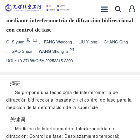
Medición de la deformación de la superficie
mediante interferometría de difracción bidireccional
con control de fase
QI Siyuan
,
FANG Weidong
,
LIU Yilong
,
CHANG Qing
,
GAO Shuai
,
WANG Shengjia
DOI：
10.37188/OPE.20253315.2390
摘要
Se propone una tecnología de interferometría de
difracción bidireccional basada en el control de fase para la
medición de la deformación de la superficie
关键词
Medición de interferometría; Interferometría de
difracción; Control de fase; Desplazamiento temporal;