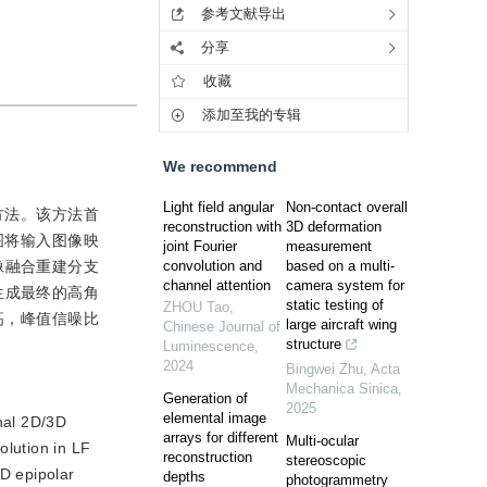
参考文献导出
分享
收藏
添加至我的专辑
We recommend
Light field angular
Non-contact overall
方法。该方法首
reconstruction with
3D deformation
图将输入图像映
joint Fourier
measurement
像融合重建分支
convolution and
based on a multi-
channel attention
camera system for
生成最终的高角
static testing of
ZHOU Tao
,
高，峰值信噪比
large aircraft wing
Chinese Journal of
structure
Luminescence
,
2024
Bingwei Zhu
,
Acta
Mechanica Sinica
,
Generation of
2025
elemental image
onal 2D/3D
arrays for different
Multi-ocular
lution in LF
reconstruction
stereoscopic
D epipolar
depths
photogrammetry