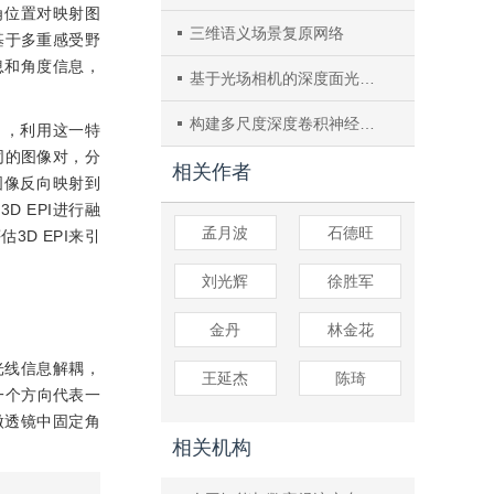
角位置对映射图
三维语义场景复原网络
基于多重感受野
息和角度信息，
基于光场相机的深度面光场计算重构
构建多尺度深度卷积神经网络行为识别模型
］
，利用这一特
同的图像对，分
相关作者
图像反向映射到
 EPI进行融
孟月波
石德旺
D EPI来引
刘光辉
徐胜军
金丹
林金花
光线信息解耦，
王延杰
陈琦
一个方向代表一
微透镜中固定角
相关机构