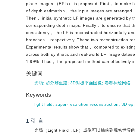
plane images （EPIs） is proposed. First， to make full
of depth estimation， the input images are arranged in 
Then， initial synthetic LF images are generated by t
corresponding depth maps. Finally， to ensure that th
consistency， the LF is reconstructed horizontally and 
branches， respectively. These two reconstruction resu
Experimental results show that， compared to existi
across both synthetic and real-world LF image datas
1.99%. Thus， the proposed method can effectively imp
关键词
光场
;
超分辨重建
;
3D对极平面图像
;
卷积神经网络
Keywords
light field
;
super-resolution reconstruction
;
3D epi
1 引 言
光场（Light Field，LF）成像可以捕获到现实世