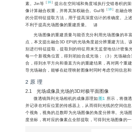
［
16
］
素。Jin等
提出在空间域和角度域执行交错卷积的策略
［
18
］
像计算融合权重，并将其加权融合。Gul等
在融合映
的分层特征提取方法，用于提高深度估计的准确度。上
不利于提高光场图像的重建质量。
译
光场图像的重建质量与能否充分利用光场图像的丰富信
点，本文提出融合3D EPI的光场角度超分辨重建方法
别进行特征提取，提取到的特征用来无监督地估计密集
每一个新视角位置，得到初始合成光场；（3）光场融合重
合，得到水平方向和垂直方向的重建结果，再对两个重建结
导光场融合，能够在处理映射图像时同时考虑空间信息和
2 原 理
2.1 光场成像及光场的3D对极平面图像
微透镜阵列光场相机的成像原理如
图1
所示，将微
并记录在对应位置的传感器上，从而得到光线的空间信息
个视角，视角的总数即为光场图像的角度分辨率。光场
度坐标，将对应的像素点全部提取，可得到光场图像的一