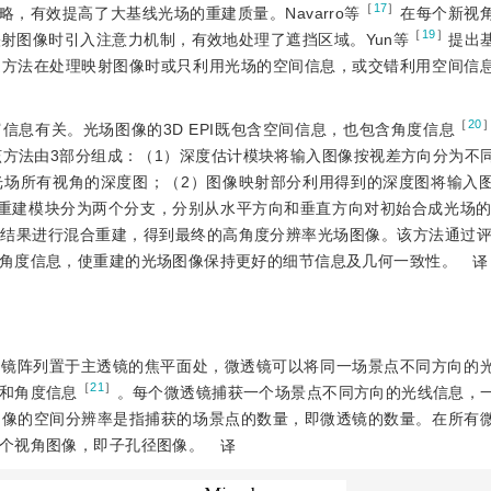
［
17
］
，有效提高了大基线光场的重建质量。Navarro等
在每个新视
［
19
］
射图像时引入注意力机制，有效地处理了遮挡区域。Yun等
提出
述方法在处理映射图像时或只利用光场的空间信息，或交错利用空间信
［
20
息有关。光场图像的3D EPI既包含空间信息，也包含角度信息
。该方法由3部分组成：（1）深度估计模块将输入图像按视差方向分为不
光场所有视角的深度图；（2）图像映射部分利用得到的深度图将输入
建模块分为两个分支，分别从水平方向和垂直方向对初始合成光场的3D
果进行混合重建，得到最终的高角度分辨率光场图像。该方法通过评估3
角度信息，使重建的光场图像保持更好的细节信息及几何一致性。
译
透镜阵列置于主透镜的焦平面处，微透镜可以将同一场景点不同方向的
［
21
］
和角度信息
。每个微透镜捕获一个场景点不同方向的光线信息，
图像的空间分辨率是指捕获的场景点的数量，即微透镜的数量。在所有
个视角图像，即子孔径图像。
译