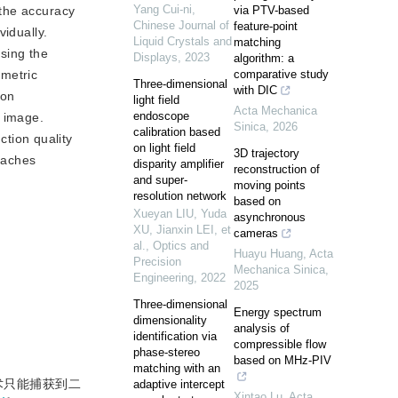
Yang Cui-ni
,
 the accuracy
via PTV-based
Chinese Journal of
feature-point
idually.
Liquid Crystals and
matching
sing the
Displays
,
2023
algorithm: a
ometric
comparative study
Three-dimensional
with DIC
ion
light field
Acta Mechanica
endoscope
F image.
Sinica
,
2026
calibration based
tion quality
on light field
3D trajectory
eaches
disparity amplifier
reconstruction of
and super-
moving points
resolution network
based on
Xueyan LIU, Yuda
asynchronous
XU, Jianxin LEI, et
cameras
al.
,
Optics and
Huayu Huang
,
Acta
Precision
Mechanica Sinica
,
Engineering
,
2022
2025
Three-dimensional
Energy spectrum
dimensionality
analysis of
identification via
compressible flow
phase-stereo
based on MHz-PIV
matching with an
术只能捕获到二
adaptive intercept
Xintao Lu
,
Acta