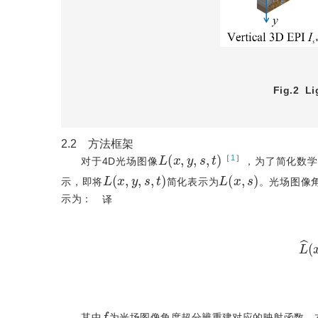
Fig.2
Li
2.2 方法框架
L
(
x
,
y
,
s
,
t
)
［
1
］
对于4D光场图像
，为了简化数
L
(
x
,
y
,
s
,
t
)
L
(
x
,
s
)
示，即将
简化表示为
。光场图像
示为：
译
f
其中
为光场图像角度超分辨重建对应的映射函数。