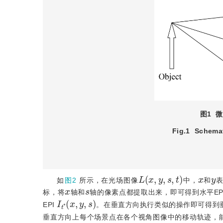
图1
微
Fig.1
Schemat
L
(
x
,
y
,
s
,
t
)
x
y
如
图2
所示，在光场图像
中，
和
x
s
标，将
轴和
轴的像素点都提取出来，即可得到水平EP
I
t
*
(
x
,
y
,
s
)
EPI
。在垂直方向执行类似的操作即可得到垂
垂直方向上每个场景点在各个视角图像中的移动轨迹，能