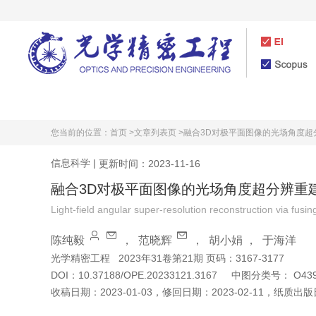
首页
期刊介绍
您当前的位置：
首页 >
文章列表页 >
融合3D对极平面图像的光场角度超
信息科学
|
更新时间：2023-11-16
融合3D对极平面图像的光场角度超分辨重
Light-field angular super-resolution reconstruction via fusi
陈纯毅
，
范晓辉
，
胡小娟
，
于海洋
光学精密工程
2023年31卷第21期 页码：3167-3177
DOI：
10.37188/OPE.20233121.3167
中图分类号：
O439
收稿日期：
2023-01-03
，
修回日期：
2023-02-11
，
纸质出版