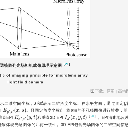
［
21
］
透镜阵列光场相机成像原理示意图
ic of imaging principle for microlens array
light field camera
下载:
原图
|
高精
s
t
y
表示二维空间坐标，
和
表示二维角度坐标。在水平方向，通过固定
E
(
x
y
,
s
*
,
)
t
*
t
s
I
。只固定角度坐标
，将
轴的子孔径图像进行堆叠，即
E
(
y
x
,
t
*
)
,
s
*
I
s
*
(
x
,
y
,
t
)
［
20
］
直EPI
和垂直3D EPI
。EPI清晰地反
够体现光场图像的几何一致性。3D EPI包含光场图像的二维空间信