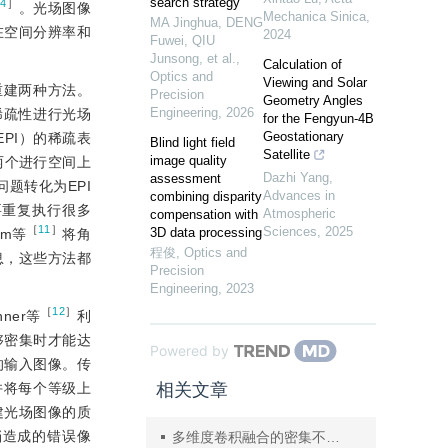
search strategy
-4
］
。光场图像
Mechanica Sinica
,
MA Jinghua, DENG
在空间分辨率和
2024
Fuwei, QIU
Junsong, et al.
,
Calculation of
Optics and
Viewing and Solar
息的重建两种方法。
Precision
Geometry Angles
Engineering
,
2026
稀疏性进行光场
for the Fengyun-4B
Geostationary
EPI）的稀疏表
Blind light field
Satellite
image quality
两个进行空间上
Dazhi Yang
,
assessment
问题转化为EPI
Advances in
combining disparity
要重复执行很多
Atmospheric
compensation with
［
11
］
Sciences
,
2025
3D data processing
em等
将角
程俊
,
Optics and
息，这些方法都
Precision
Engineering
,
2023
［
12
］
er等
利
够密集时才能达
Powered by
的输入图像。传
并将每个等级上
相关文章
建光场图像的质
挡造成的错误像
多维度卷积融合的密集不规则文本检测