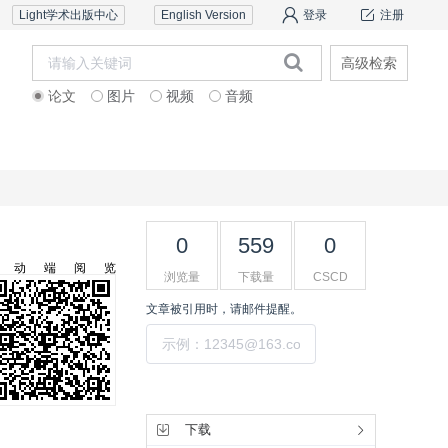
Light学术出版中心
English Version
登录
注册
高级检索
论文
图片
视频
音频
审稿服务
联系我们
0
559
0
移动端阅览
浏览量
下载量
CSCD
文章被引用时，请邮件提醒。
提交
工具集
下载