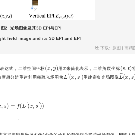
图2
光场图像及其3D EPI与EPI
ght field image and its 3D EPI and EPI
下载:
原图
|
高精
(
x
,
y
)
x
(
s
,
t
)
学表达式，二维空间坐标
用
来简化表示，二维角度坐标
L
'
(
x
,
s
'
)
L
^
(
x
,
角度超分辨重建利用稀疏光场图像
重建密集光场图像
L
^
(
x
,
s
)
=
f
(
L
'
(
x
,
s
'
)
)
，
本文提取密集光场图像4个角的子孔径图像作为稀疏光场图像，即输入