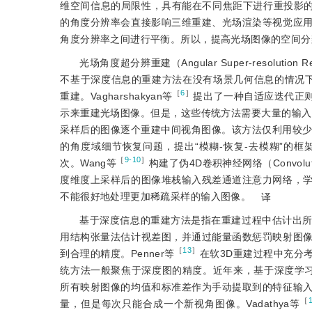
维空间信息的局限性，具有能在不同焦距下进行重投影
的角度分辨率会直接影响三维重建、光场渲染等视觉应
角度分辨率之间进行平衡。所以，提高光场图像的空间分
光场角度超分辨重建（Angular Super-resolu
不基于深度信息的重建方法在没有场景几何信息的情况下
［
6
］
重建。Vagharshakyan等
提出了一种自适应迭代正则化算
示来重建光场图像。但是，这些传统方法需要大量的输入图
采样后的图像逐个重建中间视角图像。该方法仅利用较少
的角度域细节恢复问题，提出“模糊-恢复-去模糊”的
［
9-10
］
次。Wang等
构建了伪4D卷积神经网络（Convolutio
度维度上采样后的图像堆栈输入残差通道注意力网络，
不能很好地处理更加稀疏采样的输入图像。
译
基于深度信息的重建方法是指在重建过程中估计出所
用结构张量法估计视差图，并通过能量函数惩罚映射图
［
13
］
到合理的精度。Penner等
在软3D重建过程中充分
统方法一般聚焦于深度图的精度。近年来，基于深度学习的方
所有映射图像的均值和标准差作为手动提取到的特征输
［
量，但是每次只能合成一个新视角图像。Vadathya等