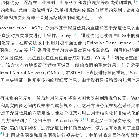
［
2
的独特优势，逐渐在工业探测、生命科学和虚拟现实等领域受到重视
用的效果。然而，微透镜阵列光场相机受到传感器分辨率的限制，必须
辨率和角度分辨率一直是光场成像的研究热点。
译
tion Reconstruction，ASR）分为不基于深度信息的重建和基于深度信
［
5
］
直接对角度维度进行上采样。Shi等
通过优化连续傅里叶域中的
法，在剪切波域中利用对极平面图像（Epipolar Plane Image， 
［
7
］
像。Yoon等
采用深度学习方法重建高分辨率光场，利用相邻的
［
8
］
的角度信息，无法直接在任意位置合成新视图。Wu等
将光场重建
框架。该方法有效地提高了遮挡区域及非朗伯表面的重建效果，但是需
nal Neural Network, CNN），在3D EPI上直接进行插值重建。Sal
学习重要特征，恢复更多的纹理细节信息。由于没有建模场景的几何信
有视角的深度图，然后利用深度图将输入图像映射到新视角位置。Wann
像和真实图像之间的误差来合成新视图，但这种方法必须在视点采样足
考虑了深度信息的不确定性，使这个框架同时适用于结构化和非结构化
［
14
］
法得到了广泛的应用。Kalantari等
预定义一组深度等级，
入端到端的顺序网络，进行深度估计和颜色估计。该方法有效提高了重
15
］
利用散焦图像和聚焦图像进行视差估计，并通过修复网络修复遮