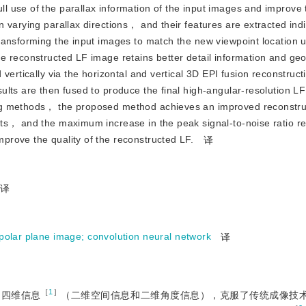
 use of the parallax information of the input images and improve
varying parallax directions， and their features are extracted indiv
ransforming the input images to match the new viewpoint location u
e reconstructed LF image retains better detail information and ge
vertically via the horizontal and vertical 3D EPI fusion reconstruct
lts are then fused to produce the final high-angular-resolution L
ng methods， the proposed method achieves an improved reconstruc
ets， and the maximum increase in the peak signal-to-noise ratio r
rove the quality of the reconstructed LF.
译
译
polar plane image
;
convolution neural network
译
［
1
］
界的四维信息
（二维空间信息和二维角度信息），克服了传统成像技