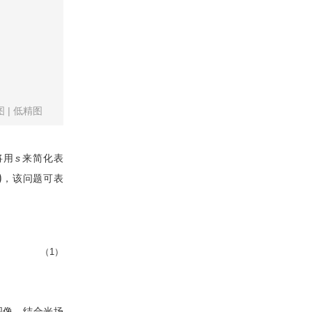
图
|
低精图
将用
s
来简化表
s
)
，该问题可表
（1）
图像。结合光场