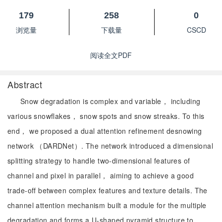
179
258
0
浏览量
下载量
CSCD
阅读全文PDF
Abstract
Snow degradation is complex and variable， including
various snowflakes， snow spots and snow streaks. To this
end， we proposed a dual attention refinement desnowing
network （DARDNet）. The network introduced a dimensional
splitting strategy to handle two-dimensional features of
channel and pixel in parallel， aiming to achieve a good
trade-off between complex features and texture details. The
channel attention mechanism built a module for the multiple
degradation and forms a U-shaped pyramid structure to