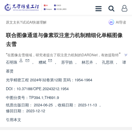
原文太长?试试AI快速理解
AI导读
联合图像通道与像素双注意力机制精细化单幅图像
去雪
”
“
在图像去雪领域，研究者提出了双注意力机制的DARDNet，有效提取特征并
”
保护纹理细节，提升了去雪效果。
石明珠
，
糟斌
，
苏宇皓
，
林芯卉
，
孔思琪
，
谭
慕贤
光学精密工程
2024年32卷第12期 页码：1954-1964
DOI：
10.37188/OPE.20243212.1954
中图分类号：
TP394.1;TH691.9
纸质出版日期：
2024-06-25
，
收稿日期：
2023-11-13
，
修回日期：
2023-12-12
引用本文