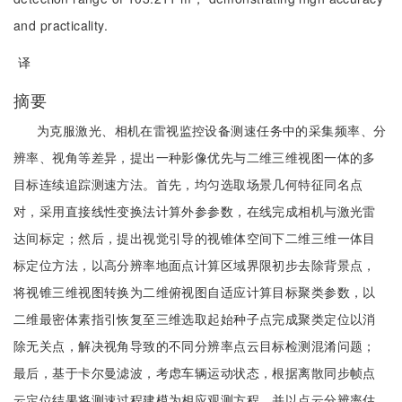
and practicality.
译
摘要
为克服激光、相机在雷视监控设备测速任务中的采集频率、分
辨率、视角等差异，提出一种影像优先与二维三维视图一体的多
目标连续追踪测速方法。首先，均匀选取场景几何特征同名点
对，采用直接线性变换法计算外参参数，在线完成相机与激光雷
达间标定；然后，提出视觉引导的视锥体空间下二维三维一体目
标定位方法，以高分辨率地面点计算区域界限初步去除背景点，
将视锥三维视图转换为二维俯视图自适应计算目标聚类参数，以
二维最密体素指引恢复至三维选取起始种子点完成聚类定位以消
除无关点，解决视角导致的不同分辨率点云目标检测混淆问题；
最后，基于卡尔曼滤波，考虑车辆运动状态，根据离散同步帧点
云定位结果将测速过程建模为相应观测方程，并以点云分辨率估