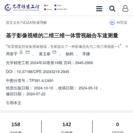
原文太长?试试AI快速理解
AI导读
基于影像视锥的二维三维一体雷视融合车速测量
”
“
在雷视监控设备测速领域，专家提出了一种影像优先与二维三维视图一体的
多目标连续追踪测速方法，有效解决了视角导致的不同分辨率点云目标检测混
周奎宇
，
黄玉春
，
杨鹤
，
李娜
”
淆问题，为提高测速准确性和实用性提供了解决方案。
光学精密工程
2024年32卷第19期 页码：2945-2956
DOI：
10.37188/OPE.20243219.2945
中图分类号：
TP391.4;U491
纸质出版日期：
2024-10-10
，
收稿日期：
2024-05-13
，
修回日期：
2024-07-22
引用本文
158
142
0