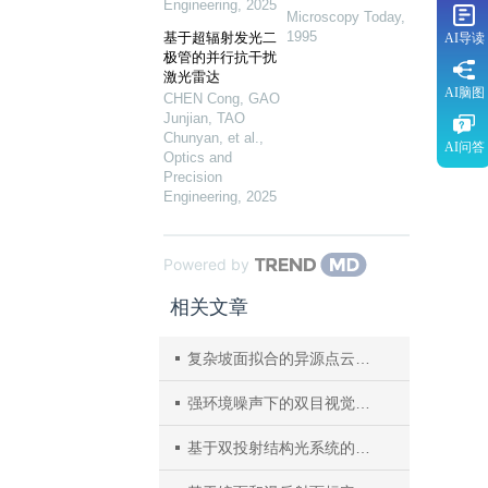
Engineering
,
2025
Microscopy Today
,
1995
基于超辐射发光二
AI导读
极管的并行抗干扰
激光雷达
AI脑图
CHEN Cong, GAO
Junjian, TAO
Chunyan, et al.
,
AI问答
Optics and
Precision
Engineering
,
2025
Powered by
相关文章
复杂坡面拟合的异源点云配准及三维地形精细重建
强环境噪声下的双目视觉受电弓轨旁异常检测
基于双投射结构光系统的多尺度点云融合