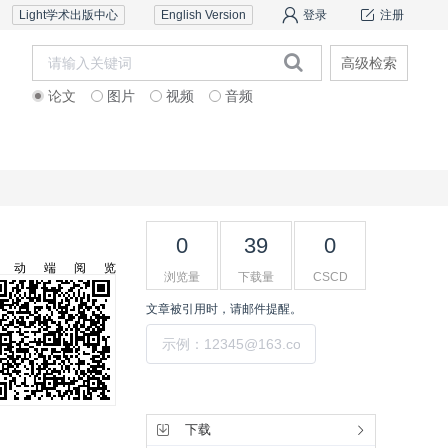
Light学术出版中心
English Version
登录
注册
高级检索
论文
图片
视频
音频
审稿服务
联系我们
0
39
0
移动端阅览
浏览量
下载量
CSCD
文章被引用时，请邮件提醒。
提交
工具集
下载