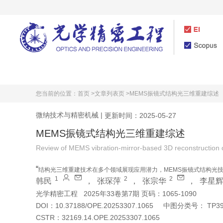
首页
期刊介绍
您当前的位置：
首页 >
文章列表页 >
MEMS振镜式结构光三维重建综述
微纳技术与精密机械
|
更新时间：2025-05-27
MEMS振镜式结构光三维重建综述
Review of MEMS vibration-mirror-based 3D reconstruction of
“
结构光三维重建技术在多个领域展现应用潜力，MEMS振镜式结构光
1
2
2
韩民
，
张琛萍
，
张宗华
，
李星
光学精密工程
2025年33卷第7期 页码：1065-1090
DOI：
10.37188/OPE.20253307.1065
中图分类号：
TP39
CSTR：
32169.14.OPE.20253307.1065