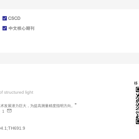
文章在线
投稿指南
 structured light
”
技术发展潜力巨大，为提高测量精度指明方向。
1
辉
4.1;TH691.9