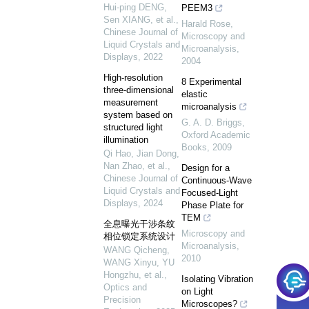
Hui-ping DENG,
PEEM3
Sen XIANG, et al.
,
Harald Rose
,
Chinese Journal of
Microscopy and
Liquid Crystals and
Microanalysis
,
Displays
,
2022
2004
High-resolution
8 Experimental
three-dimensional
elastic
measurement
microanalysis
system based on
G. A. D. Briggs
,
structured light
Oxford Academic
illumination
Books
,
2009
Qi Hao, Jian Dong,
Nan Zhao, et al.
,
Design for a
Chinese Journal of
Continuous-Wave
Liquid Crystals and
Focused-Light
Displays
,
2024
Phase Plate for
TEM
全息曝光干涉条纹
Microscopy and
相位锁定系统设计
Microanalysis
,
WANG Qicheng,
2010
WANG Xinyu, YU
Hongzhu, et al.
,
Isolating Vibration
Optics and
on Light
Precision
Microscopes?