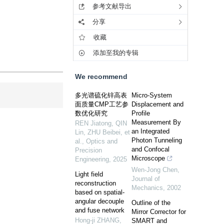
参考文献导出
分享
收藏
添加至我的专辑
We recommend
多光谱硫化锌高表
Micro-System
面质量CMP工艺参
Displacement and
数优化研究
Profile
Measurement By
REN Jiatong, QIN
an Integrated
Lin, ZHU Beibei, et
Photon Tunneling
al.
,
Optics and
and Confocal
Precision
Microscope
Engineering
,
2025
Wen-Jong Chen
,
Light field
Journal of
reconstruction
Mechanics
,
2002
based on spatial-
angular decouple
Outline of the
and fuse network
Mirror Corrector for
Hong-ji ZHANG,
SMART and