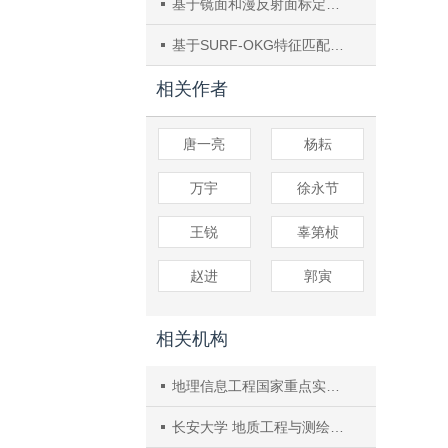
基于镜面和漫反射面标定板的系统参数标定
基于SURF-OKG特征匹配的三维重建技术
相关作者
唐一亮
杨耘
万宇
徐永节
王锐
辜第桢
赵进
郭寅
相关机构
地理信息工程国家重点实验室长安大学合作部
长安大学 地质工程与测绘学院