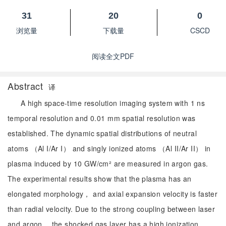
31
20
0
浏览量
下载量
CSCD
阅读全文PDF
Abstract
译
A high space-time resolution imaging system with 1 ns
temporal resolution and 0.01 mm spatial resolution was
established. The dynamic spatial distributions of neutral
atoms （Al I/Ar I） and singly ionized atoms （Al II/Ar II） in
plasma induced by 10 GW/cm² are measured in argon gas.
The experimental results show that the plasma has an
elongated morphology， and axial expansion velocity is faster
than radial velocity. Due to the strong coupling between laser
and argon， the shocked gas layer has a high ionization