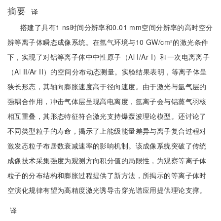
摘要
译
搭建了具有1 ns时间分辨率和0.01 mm空间分辨率的高时空分
辨等离子体瞬态成像系统。在氩气环境与10 GW/cm²的激光条件
下，实现了对铝等离子体中中性原子（Al I/Ar I）和一次电离离子
（Al II/Ar II）的空间分布动态测量。实验结果表明，等离子体呈
狭长形态，其轴向膨胀速度高于径向速度。由于激光与氩气层的
强耦合作用，冲击气体层呈现高电离度，氩离子会与铝蒸气羽核
相互重叠，其形态特征符合激光支持爆轰波理论模型。还讨论了
不同类型粒子的寿命，揭示了上能级能量差异与离子复合过程对
激发态粒子布居数衰减速率的影响机制。该成像系统突破了传统
成像技术采集强度为观测方向积分值的局限性，为观察等离子体
粒子的分布结构和膨胀过程提供了新方法，所揭示的等离子体时
空演化规律有望为高精度激光诱导击穿光谱应用提供理论支撑。
译