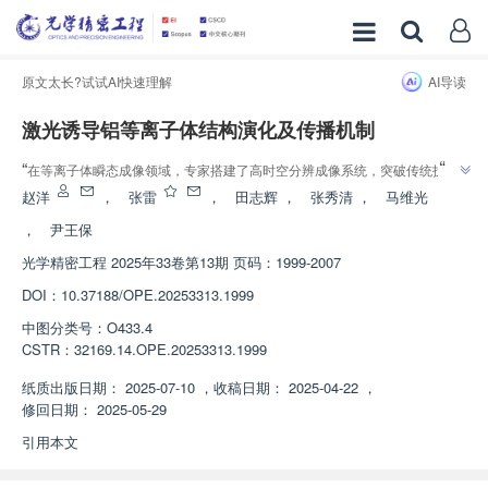
原文太长?试试AI快速理解
AI导读
激光诱导铝等离子体结构演化及传播机制
”
“
在等离子体瞬态成像领域，专家搭建了高时空分辨成像系统，突破传统技术
”
局限，为激光诱导击穿光谱应用提供理论支撑。
赵洋
，
张雷
，
田志辉
，
张秀清
，
马维光
，
尹王保
光学精密工程
2025年33卷第13期 页码：1999-2007
DOI：
10.37188/OPE.20253313.1999
中图分类号：
O433.4
CSTR：
32169.14.OPE.20253313.1999
纸质出版日期：
2025-07-10
，
收稿日期：
2025-04-22
，
修回日期：
2025-05-29
引用本文