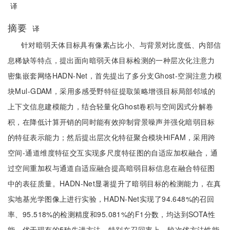
译
摘要
译
针对暗弱天体目标具有像素占比小、与背景对比度低、内部信
息稀缺等特点，提出面向暗弱天体目标检测的一种层次化注意力
密集嵌套网络HADN-Net，首先提出了多分支Ghost-空洞注意力模
块Mul-GDAM，采用多感受野特征提取策略增强目标局部邻域的
上下文信息建模能力，结合轻量化Ghost卷积与空间因式分解卷
积，在降低计算开销的同时能有效抑制背景噪声并强化暗弱目标
的特征表示能力；然后提出层次化特征聚合模块HiFAM，采用跨
空间-通道维度特征交互实现多尺度特征图的自适应加权融合，通
过空间重加权与通道自适应融合提高暗弱目标信息在融合特征图
中的表征质量。HADN-Net显著提升了暗弱目标的检测能力，在真
实地基光学图像上进行实验，HADN-Net实现了94.648%的召回
率、95.518%的检测精度和95.081%的F1分数，均达到SOTA性
能，优于现有的5种先进方法，特别在召回率上，较次优方法性能