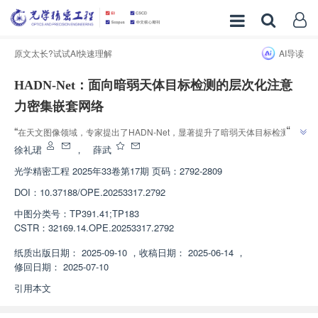
原文太长?试试AI快速理解
AI导读
HADN-Net：面向暗弱天体目标检测的层次化注意
力密集嵌套网络
”
“
在天文图像领域，专家提出了HADN-Net，显著提升了暗弱天体目标检测能
”
力，为深空探测等任务提供新方案。
徐礼珺
，
薛武
光学精密工程
2025年33卷第17期 页码：2792-2809
DOI：
10.37188/OPE.20253317.2792
中图分类号：
TP391.41;TP183
CSTR：
32169.14.OPE.20253317.2792
纸质出版日期：
2025-09-10
，
收稿日期：
2025-06-14
，
修回日期：
2025-07-10
引用本文