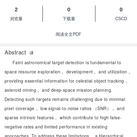
2
0
0
浏览量
下载量
CSCD
阅读全文PDF
Abstract
译
Faint astronomical target detection is fundamental to
space resource exploration， development， and utilization，
providing essential information for celestial object tracking，
asteroid mining， and deep-space mission planning.
Detecting such targets remains challenging due to minimal
pixel coverage， low signal-to-noise ratios （SNR）， and
sparse intrinsic features， which contribute to high false-
negative rates and limited performance in existing
approaches. To address these limitations， a Hierarchical