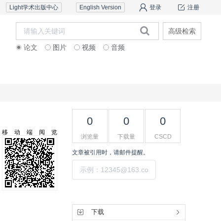
Light学术出版中心
English Version
登录
注册
高级检索
论文
图片
视频
音频
审稿服务
联系我们
0
0
0
移动端阅览
浏览量
下载量
CSCD
文章被引用时，请邮件提醒。
提交
工具集
下载