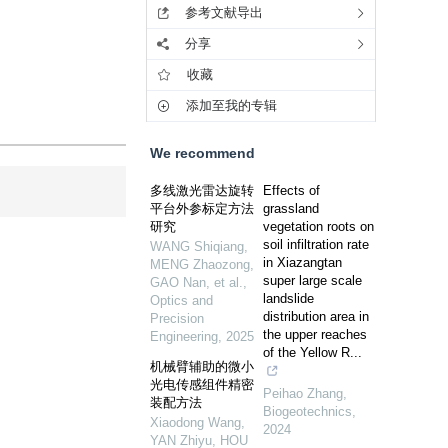
参考文献导出
分享
收藏
添加至我的专辑
We recommend
多线激光雷达旋转
Effects of
平台外参标定方法
grassland
研究
vegetation roots on
soil infiltration rate
WANG Shiqiang,
in Xiazangtan
MENG Zhaozong,
super large scale
GAO Nan, et al.
,
landslide
Optics and
distribution area in
Precision
the upper reaches
Engineering
,
2025
of the Yellow R...
机械臂辅助的微小
光电传感组件精密
Peihao Zhang
,
装配方法
Biogeotechnics
,
Xiaodong Wang,
2024
YAN Zhiyu, HOU