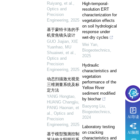
Ruiyang, et al.
,
High-temporal-
Optics and
resolution ERT
Precision
characterization for
Engineering
,
2025
vegetation effects
on soil hydrological
基于蒙特卡洛的手
response under
机变焦镜头设计
wet-dry cycles
GUO Jiajian, XIE
Wei Yan
,
Yuanhao, MU
Biogeotechnics
,
Shuaiwei, et al.
,
2025
Optics and
Precision
Hydraulic
Engineering
,
2025
characteristics and
vegetation
动态扫描激光视觉
performance of the
三维测量系统及标
Yellow River
定方法
sediment modified
YANG Hongtao,
by biochar
HUANG Changjiu,
Baoyong Liu
,
PANG Haonan, et
Biogeotechnics
,
al.
,
Optics and
AI导读
2024
Precision
Engineering
,
2025
Laboratory testing
on cracking
AI脑图
基于模型预测控制
characteristics and
算法的太阳跟踪系