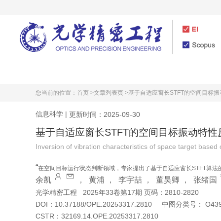
首页
期刊介绍
您当前的位置：
首页 >
文章列表页 >
基于自适应窗长STFT的空间目标
信息科学
|
更新时间：2025-09-30
基于自适应窗长STFT的空间目标振动特性
Inversion of vibration characteristics of space target bas
“
在空间目标运行状态判断领域，专家提出了基于自适应窗长STFT算
”
余凯
，
黄浦
，
李宇喆
，
董昊卿
，
张绪国
重要的应用价值。
光学精密工程
2025年33卷第17期 页码：2810-2820
DOI：
10.37188/OPE.20253317.2810
中图分类号：
O43
CSTR：
32169.14.OPE.20253317.2810