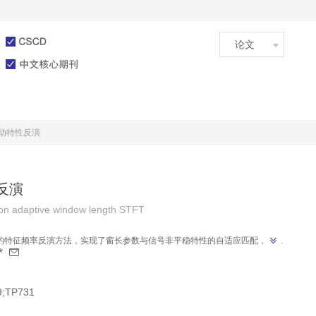
文章在线
投稿指南
振动特性反演
反演
ed on adaptive window length STFT
法的特征频率反演方法，实现了窗长参数与信号非平稳特性的自适应匹配，具有
*
9;TP731