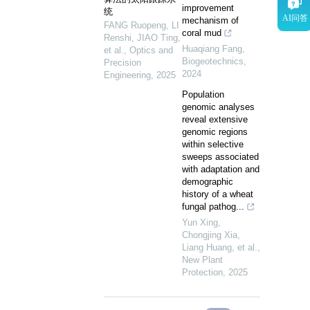
improvement
统
AI问答
mechanism of
FANG Ruopeng, LI
coral mud
Renshi, JIAO Ting,
Huaqiang Fang
,
et al.
,
Optics and
Biogeotechnics
,
Precision
2024
Engineering
,
2025
Population
genomic analyses
reveal extensive
genomic regions
within selective
sweeps associated
with adaptation and
demographic
history of a wheat
fungal pathog...
Yun Xing,
Chongjing Xia,
Liang Huang, et al.
,
New Plant
Protection
,
2025