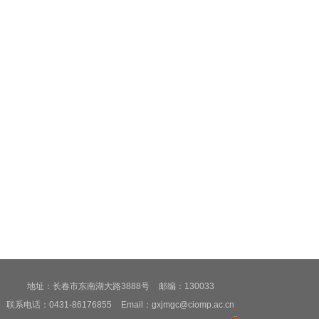
地址：长春市东南湖大路3888号
邮编：130033
联系电话：0431-86176855
Email：gxjmgc@ciomp.ac.cn