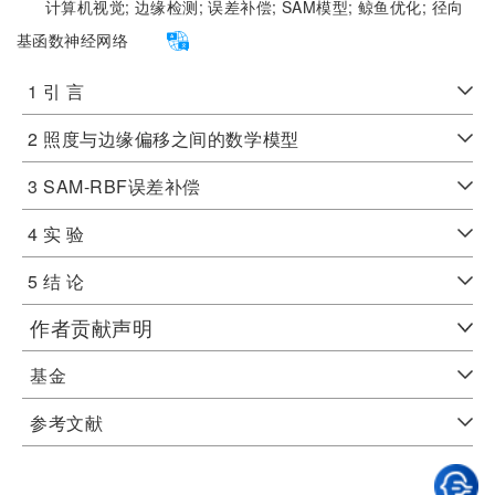
计算机视觉;
边缘检测;
误差补偿;
SAM模型;
鲸鱼优化;
径向
基函数神经网络
1 引 言
2 照度与边缘偏移之间的数学模型
3 SAM-RBF误差补偿
4 实 验
5 结 论
作者贡献声明
基金
参考文献