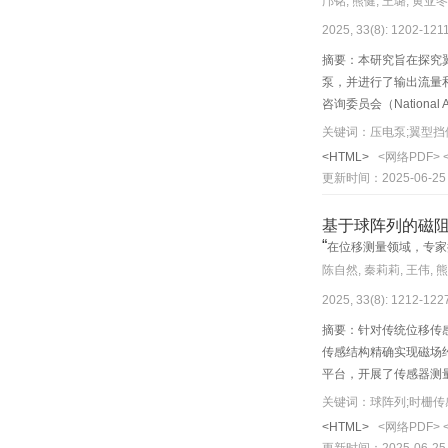
邝铭, 熊健, 王璐, 黄亚冬
2025, 33(8): 1202-12
摘要：本研究旨在探究翼
泵，并进行了输出流量
咨询委员会（National 
Pa。随着攻角的增大，
关键词：压电泵;翼型挡
尺度更大。随着攻角的
<HTML>
<网络PDF>
加剧流场能量耗散，从
更新时间：2025-06-25
基于球阵列的磁
“
在位移测量领域，专家
陈自然, 秦莉莉, 王伟, 
2025, 33(8): 1212-12
摘要：针对传统位移传
传感结构精确实现磁场
平台，开展了传感器测量
低了传感器的制造难度
关键词：球阵列;时栅传
<HTML>
<网络PDF>