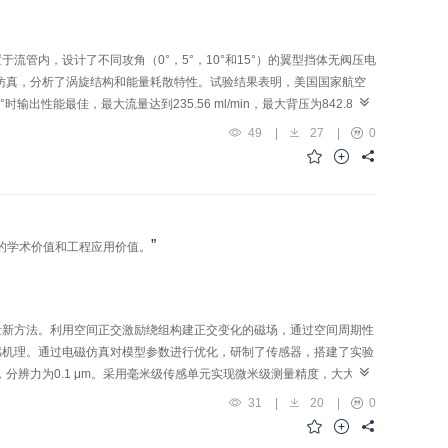
管内，设计了不同攻角（0°，5°，10°和15°）的翼型挡体无阀压电
拟仿真，分析了涡旋结构和能量耗散特性。试验结果表明，美国国家航空
在攻角为0°时输出性能最佳，最大流量达到235.56 ml/min，最大背压为842.8
于正向流动时的涡旋，且NACA63-412翼型周围的涡旋更为密集且
49
|
27
|
0
加剧。研究表明，翼型攻角对压电泵的输出性能有显著影响，攻角增大会
论依据。
”
的学术价值和工程应用价值。
量新方法。利用空间正交激励绕组构建正交变化的磁场，通过空间周期性
感机理。通过电磁仿真对模型参数进行优化，研制了传感器，搭建了实验
，分辨力为0.1 μm。采用毫米级传感单元实现微米级测量精度，大大降
环境下位移测量，具有重要的学术价值和工程应用价值。
31
|
20
|
0