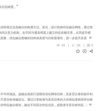
”
标识别精度。
光强双模态信息融合的检测方法。首先，设计双路特征融合网络，通过密
协同注意力机制，在空间与通道维度上建立特征依赖关系，从而提升模
成质量，优化融合图像的结构保真度与目标显著性，进一步提升其质量。
性能提升。同时，通过消融实验进一步验证了网络模块和损失函数的有效
44
|
26
|
0
mAP@0.5指标也达到了0.916，在客观评价方面优于对比方法，提
布不均等挑战。超融合残差行进模块优化网络结构，其多层次卷积操作利
大尺度目标准确定位。通过计算检测与真实结果的几何相似度精准评估检
路径特征融合模块，融合不同层次特征信息，提取更丰富目标特征，增强
，mAP和mF1 Score分别提高了0.041 9，0.104 0，0.045 5