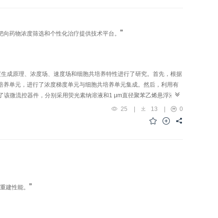
”
靶向药物浓度筛选和个性化治疗提供技术平台。
度生成原理、浓度场、速度场和细胞共培养特性进行了研究。首先，根据
共培养单元，进行了浓度梯度单元与细胞共培养单元集成。然后，利用有
了该微流控器件，分别采用荧光素纳溶液和1 μm直径聚苯乙烯悬浮液模
受体靶向性。仿真与实验结果表明：设计的微流控器件能够生成设定的浓度
25
|
13
|
0
养单元内的平均流速为（7.1±0.3）μm/s；两种细胞的生长符合S型生
器件能够模拟细胞在体内的流动环境，为靶向药物浓度筛选和个性化治疗
”
的重建性能。