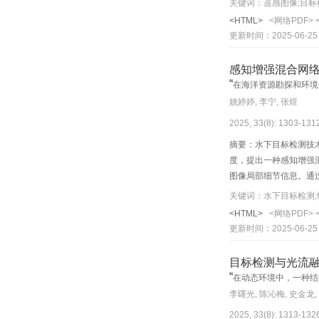
关键词：遥感图像;目标
和0.085 0；在RSOD
<HTML>
<网络PDF>
何感知算法在遥感图像
更新时间：2025-06-25
感知增强混合网
“
在海洋资源勘探和环境
”
新方案。
姚婷婷, 李宁, 张煜
2025, 33(8): 1303-13
摘要：水下目标检测技
度，提出一种感知增强
图像局部细节信息。通
强双阶段检测头。通过
关键词：水下目标检测;
检测交并比分支，将一阶
<HTML>
<网络PDF>
达到了37.8%，61
更新时间：2025-06-25
目标检测与光流
“
在动态环境中，一种结
李曙光, 陈沁梅, 史金龙,
2025, 33(8): 1313-13