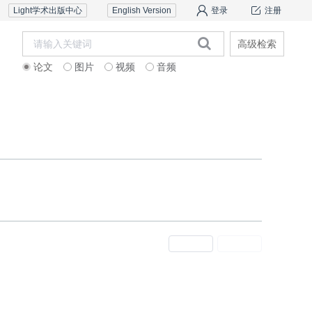
Light学术出版中心
English Version
登录
注册
高级检索
论文
图片
视频
音频
审稿服务
联系我们
上一期
下一期