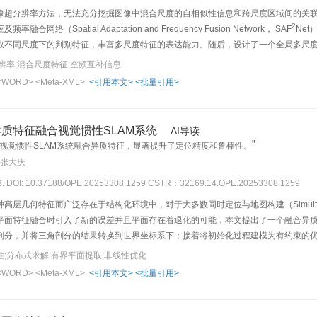
像超分辨率方法，无法充分挖掘图像中混合尺度的自相似性信息和跨尺度区域间的关
2
网络（Spatial Adaptation and Frequency Fusion Network， SAF
Net
取不同尺度下的判别特征，丰富多尺度特征的表达能力。随后，设计了一个全局多尺
离选择块，融合空间-频率互补信息以增强局部特征，提高模型对图像高频内容的建模
辨率;混合尺度特征;空频互补信息
对比方法。以UCMerced数据集3倍超分辨率为例，本文方法相较于次优方法HAUNet，P
<WORD>
<Meta-XML>
<引用本文>
<批量引用>
2
复出更多清晰的纹理细节。实验结果表明，本文所提出的SAF
Net能够从两个不同的
具有竞争力的重建性能。
质特征融合视觉惯性SLAM系统
AI导读
”
视觉惯性SLAM系统融合异质特征，显著提升了定位精度和鲁棒性。
 张大庆
73. DOI: 10.37188/OPE.20253308.1259
CSTR：32169.14.OPE.20253308.1259
几何特征而广泛存在于结构化环境中，对于大多数同时定位与地图构建（Simultaneous Lo
平面特征融合时引入了新的误差并且平面存在着退化的可能，本文提出了一个融合异质
剖分，并将三角剖分的结果转换到世界坐标系下；接着将初始化过程建模为有约束的
概率模型拟合平面，得到对应的有界平面参数；最后在因子图中引入了平面特征的几
性;分布式求解;有界平面提取;非线性优化
相比，本文提出的系统在EuRoC数据集的绝对轨迹误差平均值降低了50%；在TUM-
<WORD>
<Meta-XML>
<引用本文>
<批量引用>
提高了弱纹理区域的定位精度和鲁棒性。