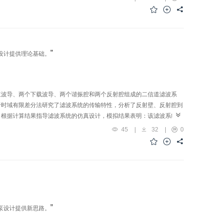
干涉的测量方法可以实现更高的测量精度。
”
设计提供理论基础。
主波导、两个下载波导、两个谐振腔和两个反射腔组成的二信道滤波系
于时域有限差分法研究了滤波系统的传输特性，分析了反射壁、反射腔到
。根据计算结果指导滤波系统的仿真设计，模拟结果表明：该滤波系统能
8.9%，97.2%，半峰全宽分别为3.3 nm，3.5 nm，品质因子分别为
45
|
32
|
0
容易调节，有利于大规模集成，可以为光通信领域光路集成设计提供一
”
泵设计提供新思路。