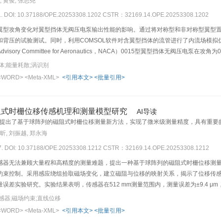
, 黄俊, 张思尧
11. DOI: 10.37188/OPE.20253308.1202
CSTR：32169.14.OPE.20253308.1202
型攻角变化对翼型挡体无阀压电泵输出性能的影响。通过将对称型和非对称型翼型置于流
和背压的试验测试。同时，利用COMSOL软件对含翼型挡体的流管进行了内流场模
Advisory Committee for Aeronautics，NACA）0015型翼型挡体无阀压电泵
压电泵的输出性能逐渐降低。流场仿真结果显示，流体反向流过翼型时，流场涡旋尺度大
体;能量耗散;涡识别
增大，流场的涡流结构呈现聚集、增多的趋势，涡流强度也随之增大，导致能量耗散
<WORD>
<Meta-XML>
<引用本文>
<批量引用>
而降低泵的输出性能。本研究为高性能无阀压电泵的设计和优化提供了新的思路和理
阻式时栅位移传感机理和测量模型研究
AI导读
提出了基于球阵列的磁阻式时栅位移测量新方法，实现了微米级测量精度，具有重要
熊昕, 刘振越, 郑永海
27. DOI: 10.37188/OPE.20253308.1212
CSTR：32169.14.OPE.20253308.1212
感器无法兼顾大量程和高精度的测量难题，提出一种基于球阵列的磁阻式时栅位移测
约束控制。采用感应绕组拾取磁场变化，建立磁阻与位移的映射关系，揭示了位移传
误差实验研究。实验结果表明，传感器在512 mm测量范围内，测量误差为±9.4 μm
，量程可按需扩展，无需借助细分技术实现高分辨力位移测量，可用于强油污等恶劣
感器;磁场约束;直线位移
<WORD>
<Meta-XML>
<引用本文>
<批量引用>