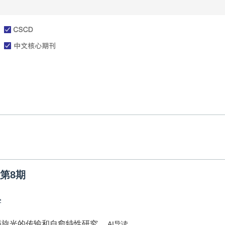
文章在线
投稿指南
卷第8期
学
l涡旋光的传输和自愈特性研究
AI导读