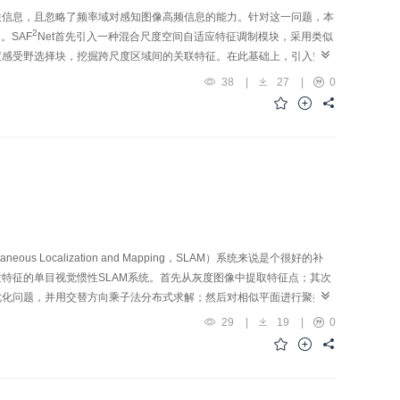
联信息，且忽略了频率域对感知图像高频信息的能力。针对这一问题，本
2
）。SAF
Net首先引入一种混合尺度空间自适应特征调制模块，采用类似
度感受野选择块，挖掘跨尺度区域间的关联特征。在此基础上，引入空间
2
能力。在两个公开遥感图像数据集上进行多组实验，SAF
Net获得的定
38
|
27
|
0
SNR和SSIM分别提升了0.11 dB和0.003 3；在主观视觉质量方
角度挖掘混合尺度全局信息，并有效融合空间-频率互补特征，在遥感图像
calization and Mapping，SLAM）系统来说是个很好的补
特征的单目视觉惯性SLAM系统。首先从灰度图像中提取特征点；其次
优化问题，并用交替方向乘子法分布式求解；然后对相似平面进行聚类，
何约束，通过误差模型同时优化相机运动以及平面参数。与典型的视觉惯
29
|
19
|
0
Ⅵ数据集的绝对轨迹误差平均值降低了40%。该方法能够在结构化场景中稳