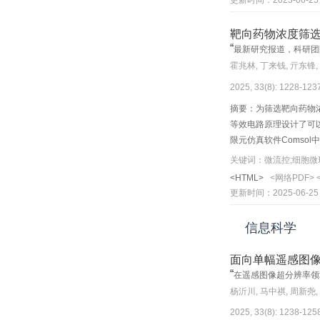
更新时间：2025-06-25
靶向药物浓度筛
“
最新研究报道，科研团
霍兆林, 丁来钱, 亓东锋,
2025, 33(8): 1228-12
摘要：为筛选靶向药物
等效电路原理设计了可
限元仿真软件Comso
拟药物浓度分布；在器
关键词：微流控;细胞微
梯度（浓度比例5∶1∶
<HTML>
<网络PDF>
长规律，细胞膜染色实
更新时间：2025-06-25
提供了技术平台。
信息科学
面向单幅遥感图
“
在遥感图像超分辨率领
杨沂川, 马中祺, 周新尧,
2025, 33(8): 1238-12