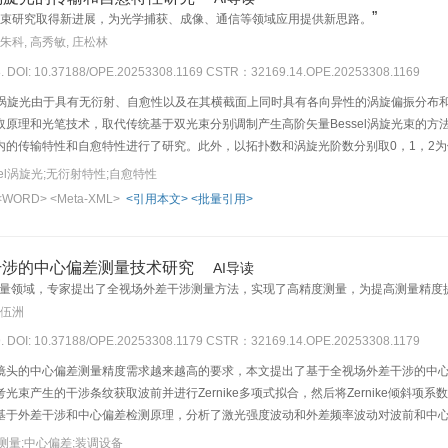
”
涡旋光束研究取得新进展，为光学捕获、成像、通信等领域应用提供新思路。
 朱科, 高秀敏, 庄松林
8. DOI: 10.37188/OPE.20253308.1169
CSTR：32169.14.OPE.20253308.1169
sel涡旋光由于具有无衍射、自愈性以及在其横截面上同时具有各向异性的涡旋偏振分
原理和光笔技术，取代传统基于双光束分别调制产生高阶矢量Bessel涡旋光束的方法
的传输特性和自愈特性进行了研究。此外，以拓扑数和涡旋光阶数分别取0，1，2为例
果均表明，光束传输过程中，涡旋光阶数和拓扑数的高低不影响其保持中心区域光强
el涡旋光;无衍射特性;自愈特性
越短。对光学捕获、光学成像、光学通信等领域的应用研究有重要的潜在意义。
<WORD>
<Meta-XML>
<引用本文>
<批量引用>
干涉的中心偏差测量技术研究
AI导读
量领域，专家提出了全视场外差干涉测量方法，实现了高精度测量，为提高测量精度
 伍洲
9. DOI: 10.37188/OPE.20253308.1179
CSTR：32169.14.OPE.20253308.1179
镜头的中心偏差测量精度需求越来越高的要求，本文提出了基于全视场外差干涉的中
光束产生的干涉条纹获取波前并进行Zernike多项式拟合，然后将Zernike倾斜
基于外差干涉和中心偏差检测原理，分析了激光强度波动和外差频率波动对波前和中
测镜曲率，中心偏差影响。搭建了基于外差干涉的中心偏测量系统，实现了中心偏差
测量;中心偏差;装调设备