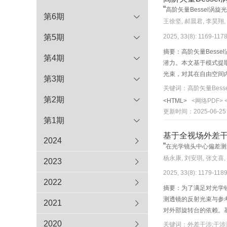
“
高阶矢量Bessel
第6期
王徐坚, 郝晨君, 李昊翔,
2025, 33(8): 1169-117
第5期
摘要：高阶矢量Bes
第4期
潜力。本文基于模式提取
光束，对其在自由空间内
第3期
数值模拟和光学实验结
关键词：高阶矢量Bess
束，进行自愈所需时间
第2期
<HTML>
<网络PDF>
更新时间：2025-06-25
第1期
基于全视场外差
2024
“
在光学镜头中心偏差测
杨永康, 刘安琪, 张文喜,
2023
2025, 33(8): 1179-118
2022
摘要：为了满足对光学
测透镜的反射光束与参考
2021
对外部旋转台的依赖。
波动正相关，且受到被
2020
关键词：外差干涉;干涉