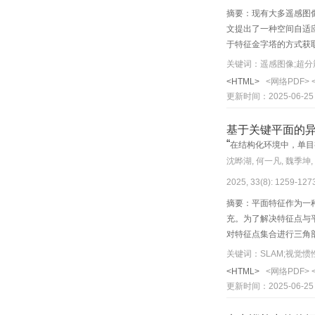
摘要：现有大多遥感图
文提出了一种空间自适应及频率融合
于特征金字塔的方式获
自适应选择块和频率分
关键词：遥感图像;超分
量评价指标结果均优于其他
<HTML>
<网络PDF>
2
面，SAF
Net能够恢
更新时间：2025-06-25
超分辨率任务中表现出
基于关键平面的异
“
在结构化环境中，单目
沈晔湖, 何一凡, 魏季坤,
2025, 33(8): 1259-12
摘要：平面特征作为一种高层
充。为了解决特征点与
对特征点集合进行三角
并用所提出的平面碰撞
关键词：SLAM;视觉惯
性SLAM系统VINS
<HTML>
<网络PDF>
定、连续地工作，并且
更新时间：2025-06-25