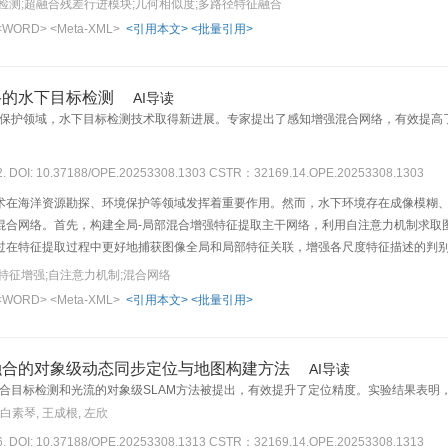
检测;超融合残差行进模块;几何相似度;多路径特征融合
数据集的实验结果显示，其mPrecision，mRecall，mAP和mF1 Score分别提高了0.02
<WORD>
<Meta-XML>
<引用本文>
<批量引用>
目标检测领域的有效性和优越性。
络的水下目标检测
AI导读
保护领域，水下目标检测技术取得新进展。专家提出了感知增强混合网络，有效提高
12. DOI: 10.37188/OPE.20253308.1303
CSTR：32169.14.OPE.20253308.1303
术在海洋资源勘探、环境保护等领域发挥着重要作用。然而，水下环境存在成像模糊
混合网络。首先，构建全局-局部混合增强特征提取主干网络，利用自注意力机制求取
过在特征提取过程中更好地捕获图像全局和局部特征关联，增强各尺度特征描述的判
增加一阶段区域提议生成网络的深度，在低质图像中提取更多目标语义信息，并通过
特征增强;自注意力机制;混合网络
段目标先验信息融入二阶段分类求解中，提高不同种类目标的检测精度。所提方法在水下目
<WORD>
<Meta-XML>
<引用本文>
<批量引用>
.8%和82.0%，98.9%。定性和定量的对比实验结果表明，模型对不同种类水下目标
融合的对象级动态同步定位与地图构建方法
AI导读
合目标检测和光流的对象级SLAM方法被提出，有效提升了定位精度。实验结果表明
 白素琴, 王成根, 左欣
26. DOI: 10.37188/OPE.20253308.1313
CSTR：32169.14.OPE.20253308.1313