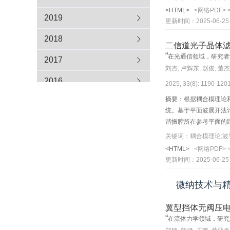
度不低于0.06″，
<HTML>
<网络PDF>
2019
更新时间：2025-06-25
2018
二信道光子晶体
“
在光通信领域，研究者
2017
刘杰, 卢辉东, 赵俊, 董杰
2016
2025, 33(8): 1190-120
摘要：根据耦合模理论
统。基于平面波展开法
谐振腔所在参考平面的
λ
1
够把波长为
=1 561.
关键词：耦合模理论;波
473，449，波长间隔为
<HTML>
<网络PDF>
定的理论基础和思路。
更新时间：2025-06-25
微纳技术与
翼型挡体无阀压
“
在流体力学领域，研究