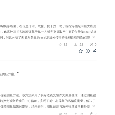
布和螺旋形相位，在信息传输、成像、抗干扰、粒子操控等领域有巨大应用
，仿真计算并实验验证基于单一入射光束提取产生高阶矢量Bessel涡旋
，对比分析了两者对矢量Bessel涡旋光传输特性和自愈特性的影响。
不发散的无衍射状态；在遇到阻碍对传播造成破坏后，拓扑数越小的光
82
|
22
|
0
”
提供新方案。
心偏差测量方法。该方法采用了实际透镜光轴作为测量基准，通过测量被
项系数转换为被测透镜的中心偏差，实现了对中心偏差的高精度测量，解决了
心偏差测量结果的影响，结果表明，测量误差与激光强度波动和外差频率
的高精度测量，并与仿真结果进行了对比。仿真结果表明该系统的测量精
56
|
26
|
0