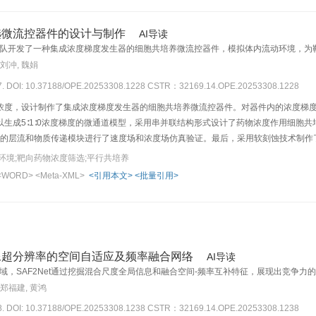
选微流控器件的设计与制作
AI导读
队开发了一种集成浓度梯度发生器的细胞共培养微流控器件，模拟体内流动环境，为
 刘冲, 魏娟
37. DOI: 10.37188/OPE.20253308.1228
CSTR：32169.14.OPE.20253308.1228
浓度，设计制作了集成浓度梯度发生器的细胞共培养微流控器件。对器件内的浓度梯
以生成5∶1∶0浓度梯度的微通道模型，采用串并联结构形式设计了药物浓度作用细胞
l中的层流和物质传递模块进行了速度场和浓度场仿真验证。最后，采用软刻蚀技术制作
件内进行了Hela细胞与A549细胞的共培养，并分析了两种细胞的生长曲线和叶酸
环境;靶向药物浓度筛选;平行共培养
0），每一分支的细胞培养单元内浓度差异在0.1%以内；细胞培养单元内流速分布均匀，培
<WORD>
<Meta-XML>
<引用本文>
<批量引用>
验表明在该微流控器件内能够实现两种细胞的平行共培养。研究结果表明，该微流控
像超分辨率的空间自适应及频率融合网络
AI导读
域，SAF2Net通过挖掘混合尺度全局信息和融合空间-频率互补特征，展现出竞争力
 郑福建, 黄鸿
58. DOI: 10.37188/OPE.20253308.1238
CSTR：32169.14.OPE.20253308.1238