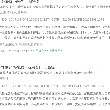
振图像特征融合
AI导读
本研究提出了基于偏振度与偏振光强双模态信息融合的检测方法，有效提升了隐患目
闫龙川, 郑锦坤, 曹丹华
88. DOI: 10.37188/OPE.20253308.1274
CSTR：32169.14.OPE.20253308.1274
监测系统在复杂光照条件下的隐患目标识别精度，本文提出了一种基于偏振度与偏振
振强度图像和偏振度图像的特征，以增强浅层信息的保留能力；同时，引入空间-通道
力。最后，引入多尺度自适应结构相似性损失函数并设计加权算法优化参考图像的生
最先进的图像融合算法相比，本研究提出的方法在多种评价指标上均展现出了显著的
视觉;偏振成像;图像融合;目标检测
标检测数据集中，采用本研究方法生成的融合图像在目标识别精度上达到了91.5%，同时
<WORD>
<Meta-XML>
<引用本文>
<批量引用>
的识别准确性。
几何感知的遥感目标检测
AI导读
”
知算法在遥感图像目标检测领域取得突破，有效提升检测准确性与稳定性。
 王昊雯
02. DOI: 10.37188/OPE.20253308.1289
CSTR：32169.14.OPE.20253308.1289
残差行进几何感知算法，旨在解决遥感图像目标检测中的多尺度、密集重叠及数据分
捕捉目标各尺度细节，增强模型对目标特征的感知能力，实现小尺度目标特征提取和
叠场景精细考量契合度，筛选最终结果，减少漏检、误检，提高算法准确性；设计多
准确性与稳定性。在NWPU-VHR-10数据集的实验结果显示，其mPrecision，mRecall