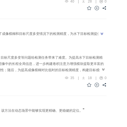
40
|
28
|
0
2 1，0.103 4，0.061 9和0.087 5。充分证明了所提出超融合残差行进几
了成像模糊和目标尺度多变情况下的检测精度，为水下目标检测提供了
、目标尺度多变等问题给检测任务带来了难度。为提高水下目标检测精
图像中的长程全局信息，进一步构建卷积注意力增强模块提取更丰富的
别性；随后，为提高成像模糊对比低时的目标检测精度，构建目标感知增
在二阶段引入自注意力机制，抑制背景或次要信息干扰。进一步引入目标
35
|
18
|
0
m
A
P
0.5
:
0.95
A
P
50
标检测数据集TrashCan与WPBB上的
和
分别
均具有良好的检测准确性和鲁棒性。
”
，该方法在动态场景中能够实现更精确、更稳健的定位。