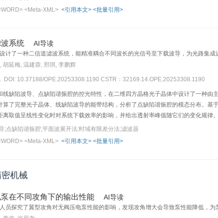
并通过实验验证了仿真结果。研究结果表明与传统的自准直法中心偏测量方法相比，外差
<WORD>
<Meta-XML>
<引用本文>
<批量引用>
滤波系统
AI导读
设计了一种二信道滤波系统，能精准耦合不同波长的光信号至下载波导，为光路集成
, 胡延梅, 温建蓉, 邢琪, 李鹏辉
1. DOI: 10.37188/OPE.20253308.1190
CSTR：32169.14.OPE.20253308.1190
和线缺陷波导、点缺陷谐振腔的控光特性，在二维四方晶格光子晶体中设计了一种由
计算了完整光子晶体、线缺陷波导的能带结构，分析了点缺陷谐振腔的模态分布。基
距离取值呈线性变化时对系统下载效率的影响，并给出透射率峰值随它们的变化规律
λ
2
2 nm，
=1 570.5 nm的光信号较为精准地耦合到各自下载波导中，对应的透射率分别为9
导;点缺陷谐振腔;平面波展开法;时域有限差分法;滤波器
Δ
λ
μ
m
×
μ
m
=9.3 nm。该滤波系统的尺寸为20.88
22.04
，设计结构简单，工作波长
<WORD>
<Meta-XML>
<引用本文>
<批量引用>
λ
μ
μ
精密机械
电泵在不同攻角下的输出性能
AI导读
人员探究了翼型攻角对无阀压电泵性能的影响，发现攻角增大会导致泵性能降低，为