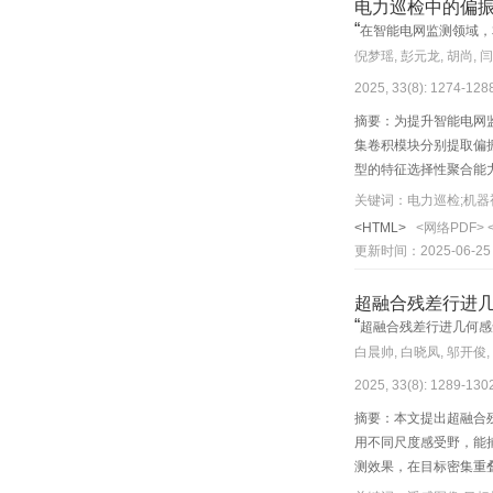
电力巡检中的偏
“
在智能电网监测领域，
倪梦瑶, 彭元龙, 胡尚, 
2025, 33(8): 1274-12
摘要：为提升智能电网
集卷积模块分别提取偏
型的特征选择性聚合能
实验结果表明，与当前
关键词：电力巡检;机器
性与实用性。在自建的目
<HTML>
<网络PDF>
升了后续目标检测网络
更新时间：2025-06-25
超融合残差行进
“
超融合残差行进几何感
白晨帅, 白晓凤, 邬开俊,
2025, 33(8): 1289-13
摘要：本文提出超融合
用不同尺度感受野，能
测效果，在目标密集重
网络表示与判别能力，提升检测