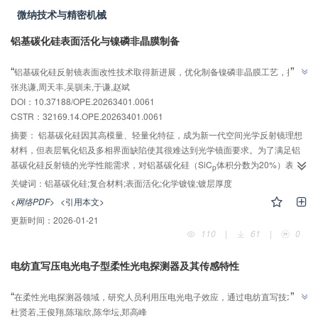
方案，具有重要的工程应用价值。
微纳技术与精密机械
铝基碳化硅表面活化与镍磷非晶膜制备
AI导读
”
“
铝基碳化硅反射镜表面改性技术取得新进展，优化制备镍磷非晶膜工艺，提升
”
张兆谦,周天丰,吴驯未,于谦,赵斌
镀层界面结合强度与材料致密度，满足空间光学反射镜高稳定性需求。
DOI：10.37188/OPE.20263401.0061
CSTR：
32169.14.OPE.20263401.0061
摘要：
铝基碳化硅因其高模量、轻量化特征，成为新一代空间光学反射镜理想
材料，但表层氧化铝及多相界面缺陷使其很难达到光学镜面要求。为了满足铝
基碳化硅反射镜的光学性能需求，对铝基碳化硅（SiC
体积分数为20%）表面
p
镍磷非晶膜的制备技术进行优化，采用“清洗-初次浸锌-退锌-二次浸锌-化学镀
关键词：
铝基碳化硅;复合材料;表面活化;化学镀镍;镀层厚度
镍”的工艺路径，重点解决氧化膜去除、界面活化、界面强度提升及镀层厚度控
<网络PDF>
<引用本文>
制等核心问题。铝基碳化硅基体表层经初次浸锌产生碎屑状化合物，可部分去
更新时间：
2026-01-21
除氧化铝薄膜层，但形成的活化层厚度浅且易剥落。硝酸退锌处理能够清除化
110
|
61
|
0
合物层并暴露基体材料。二次浸锌后实现大范围全覆盖活化，且碳化硅颗粒表
面也被活化层覆盖，界面结合强度较未活化处理前得到提升。L
正交实验结果
9
电纺直写压电光电子型柔性光电探测器及其传感特性
表明，化学镀时间对镀层厚度影响最显著，其次为二次浸锌时间和初次浸锌时
AI导读
间。最优参数组合为化学镀8 h、初次浸锌10 s、二次浸锌2 min，镀层厚度约为
”
“
在柔性光电探测器领域，研究人员利用压电光电子效应，通过电纺直写技术构
50~60 μm。本工艺通过分步活化与晶胞堆叠生长机制，协同提升了镀层界面结
杜贤若,王俊翔,陈瑞欣,陈华坛,郑高峰
建了ZnO@（Cu（NH3））（CN）多层纳米纤维堆叠结构，显著提升了器件性
合强度与材料致密度，为空间光学反射镜的高稳定性需求提供了表面改性方