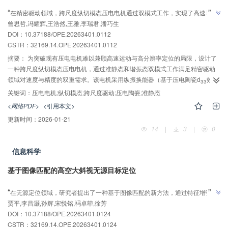
AI导读
与技术支撑。
”
“
在精密驱动领域，跨尺度纵切模态压电电机通过双模式工作，实现了高速与高
”
曾思哲,冯耀辉,王浩然,王雅,李瑞君,潘巧生
精度的兼容，为跨尺度精密定位驱动提供了有效技术方案。
DOI：10.37188/OPE.20263401.0112
CSTR：
32169.14.OPE.20263401.0112
摘要：
为突破现有压电电机难以兼顾高速运动与高分辨率定位的局限，设计了
一种跨尺度纵切模态压电电机，通过准静态和谐振态双模式工作满足精密驱动
领域对速度与精度的双重需求。该电机采用纵振换能器（基于压电陶瓷d
效
33
应）和夹心式剪切换能器（基于压电陶瓷d
效应）复合的定子结构，利用同频
关键词：
压电电机;纵切模态;跨尺度驱动;压电陶瓷;准静态
15
正交振动合成驱动足椭圆运动轨迹。通过有限元仿真优化关键参数：针对准静
<网络PDF>
<引用本文>
态模式，将第一级铰链刚度设计为 16.66 N/µm，以提升位移输出效率；针对谐
更新时间：
2026-01-21
振态模式，调整结构参数实现纵振（7 829.6 Hz）与弯振（7 860.7 Hz）模态频
14
|
3
|
0
率简并。实验结果表明：在准静态激励下（频率800 Hz、预压力0.38 N），电
机最小位移分辨率达39 nm，最大速度为0.95 mm/s；在谐振态激励下（频率6
信息科学
780 Hz、相位差30 °），最大空载速度达125.33 mm/s，最高负载为0.45 N。
该电机在速度（125.33 mm/s）和分辨率（39 nm）上均显著优于传统单一模式
基于图像匹配的高空大斜视无源目标定位
电机，解决了高速与高精度难以兼容的难题，为跨尺度精密定位驱动提供了有
AI导读
效技术方案。
”
“
在无源定位领域，研究者提出了一种基于图像匹配的新方法，通过特征增强和
”
贾平,李昌灏,孙辉,宋悦铭,祃卓荦,徐芳
聚类筛选策略，显著提升了定位精度，为该技术的发展提供了新方向。
DOI：10.37188/OPE.20263401.0124
CSTR：
32169.14.OPE.20263401.0124