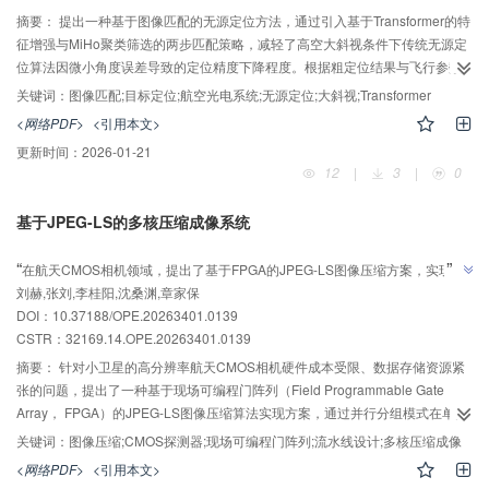
摘要：
提出一种基于图像匹配的无源定位方法，通过引入基于Transformer的特
征增强与MiHo聚类筛选的两步匹配策略，减轻了高空大斜视条件下传统无源定
位算法因微小角度误差导致的定位精度下降程度。根据粗定位结果与飞行参数
对航拍图像进行近似正射变换，并截取对应区域的卫星图像。采用RepVGG提
关键词：
图像匹配;目标定位;航空光电系统;无源定位;大斜视;Transformer
取图像粗特征，通过互最近邻实现初步匹配，并结合MiHo与归一化互相关
<网络PDF>
<引用本文>
（Normalized Cross Correlation， NCC）筛选匹配点对。最后，借助
更新时间：
2026-01-21
Transformer模块完成精细化匹配，再根据精匹配结果构建角度误差修正矩阵，
12
|
3
|
0
多次迭代修正系统误差。实验结果表明，所提方法的定位精度较传统方法有较
大幅度提升，在典型应用场景下提升约70%，在斜距90 km的情况下，定位精度
基于JPEG-LS的多核压缩成像系统
可维持在120 m左右。该方法突破了传统无源定位对角度精度的高度依赖，验证
AI导读
了基于图像匹配的无源定位路径的可行性与有效性。
”
“
在航天CMOS相机领域，提出了基于FPGA的JPEG-LS图像压缩方案，实现了
”
刘赫,张刘,李桂阳,沈桑渊,章家保
高分辨率成像系统的实时压缩，满足了遥感图像压缩速率和质量需求。
DOI：10.37188/OPE.20263401.0139
CSTR：
32169.14.OPE.20263401.0139
摘要：
针对小卫星的高分辨率航天CMOS相机硬件成本受限、数据存储资源紧
张的问题，提出了一种基于现场可编程门阵列（Field Programmable Gate
Array， FPGA）的JPEG-LS图像压缩算法实现方案，通过并行分组模式在单片
FPGA上构建了多核实时压缩成像系统。利用FPGA接收CMOS探测器输出的多
关键词：
图像压缩;CMOS探测器;现场可编程门阵列;流水线设计;多核压缩成像
通道高速图像数据，采用十一级流水线实现JPEG-LS图像压缩算法，并计算其
<网络PDF>
<引用本文>
编码参数和优化上下文更新部分的结构，以缩短关键路径。最后，利用多个