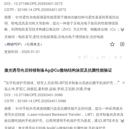
”
DOI：10.37188/OPE.20263401.0072
案。
能，为低功耗、高响应的柔性光电探测系统提供了新思路。
CSTR：
32169.14.OPE.20263401.0072
摘要：
针对柔性光电探测器性能受限于微纳光敏结构与柔性基底间界面结合
弱、暗电流高及功耗大等影响，提出一种基于压电光电子效应的性能增强策
略，利用电纺直写技术构建以氧化锌（ZnO）为主纤维、铜氨络合物（Cu（NH
））（CN）为辅助调控纤维的双组分体系，制备高度可控的ZnO@（Cu（NH
关键词：
电纺直写;柔性光电探测器;压电光电子增强效应;光控电路
3
）（CN）多层纳米纤维堆叠结构。该结构显著增强了纤维间的界面耦合稳定
3
<网络PDF>
<引用本文>
性，并利用堆叠界面产生的压电光电子效应在接触界面引入非对称势垒与内建
更新时间：
2026-01-21
-
7
电场，抑制热激发电子迁移，将器件暗电流降低至1.12×10
A，显著减少静态
57
|
51
|
0
功耗。通过合理调控堆叠层数（5~25层），实现器件阈值电压在6~20 V内可
调，赋予其可编程的逻辑控制能力。实验结果表明，在254 nm紫外光照射下，
激光诱导向后转移制备Ag@Cu微纳结构涂层及抗菌性能验证
探测器响应度达13.3 A/W，响应时间与恢复时间分别为11 ms和9 ms，表现出
AI导读
优异的光学探测性能。ZnO与（Cu（NH
））（CN）纳米纤维正交堆叠结构在
3
”
“
在手机保护壳领域，研究人员采用LIBT技术制备出高效抗菌手机保护壳，突破
微观电场调控与光电转换效率提升方面具有显著优势，在低功耗、高响应的柔
”
翁占坤,罗英汇,胡俊廷,夏利群,赵振,李韬,王冠群,刘通,乔健
了传统技术局限，为抗菌表面设计与制造提供新参考。
性光电探测系统中具有重要应用潜力，为下一代柔性光电器件的设计提供了新
DOI：10.37188/OPE.20263401.0086
思路。
CSTR：
32169.14.OPE.20263401.0086
摘要：
针对手机外壳表面细菌污染及抗菌性能不足的问题，提出一种采用激光
诱导向后转移（Laser-indused Backward Transfer， LIBT）技术制备的具有高
效抗菌性能的手机保护壳。以商用透明手机保护壳为基底，通过LIBT技术在其
表面成功构筑了Ag@Cu微纳复合抗菌涂层。实验结果表明，激光功率与微结构
关键词：
激光诱导向后转移;Ag@Cu微纳结构;抗菌性能;手机保护壳