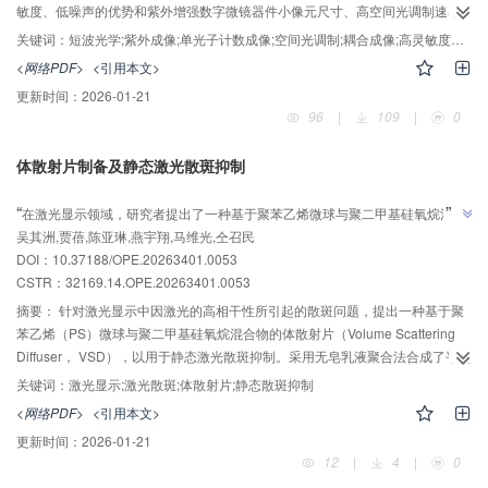
敏度、低噪声的优势和紫外增强数字微镜器件小像元尺寸、高空间光调制速率
的特点，研制了一种单光子计数紫外成像探测系统。该系统可以实现对每个像
关键词：
短波光学;紫外成像;单光子计数成像;空间光调制;耦合成像;高灵敏度探测
元接收光谱时序的动态调节，对到达面阵单光子计数器的光子进行像素级调
<网络PDF>
<引用本文>
制。当识别到目标光谱信号较弱时，可以通过编码调制方法实现对探测目标成
更新时间：
2026-01-21
像区域信噪比的提高；当识别区域和空间域的相关算法控制，实现对应的图像
96
|
109
|
0
传感器像素点不同层次的光强控制，使饱和区域处的光强快速调节至图像传感
器最佳区域。设计了该系统内部的耦合光学结构，对其波长范围、暗计数率和
体散射片制备及静态激光散斑抑制
动态范围等指标进行了测试。结果表明，其响应波段为180~320 nm，动态范围
AI导读
2
为163.9 dB，暗计数率为0.481 cps/cm
，系统传递函数>0.6，符合设计要求。
”
“
在激光显示领域，研究者提出了一种基于聚苯乙烯微球与聚二甲基硅氧烷混合
该系统可以实现对于紫外光谱信号的高灵敏度、低暗计数率、小像元尺寸和高
吴其洲,贾蓓,陈亚琳,燕宇翔,马维光,仝召民
物的体散射片，有效抑制了激光散斑问题，为激光显示系统提供了一种无需外
空间光调制速率的成像探测，为我国紫外波段高灵敏度成像探测等领域提供关
”
DOI：10.37188/OPE.20263401.0053
键技术支撑。
部驱动、无噪音且高效的静态激光散斑抑制方案，具有重要的工程应用价值。
CSTR：
32169.14.OPE.20263401.0053
摘要：
针对激光显示中因激光的高相干性所引起的散斑问题，提出一种基于聚
苯乙烯（PS）微球与聚二甲基硅氧烷混合物的体散射片（Volume Scattering
Diffuser， VSD），以用于静态激光散斑抑制。采用无皂乳液聚合法合成了平均
粒径600~700 nm的PS微球，并通过旋涂法制备了不同厚度的VSD。实验结果
关键词：
激光显示;激光散斑;体散射片;静态散斑抑制
表明，当VSD旋涂速度从1 300 r/min降低至600 r/min时，VSD的散射能力随其
<网络PDF>
<引用本文>
厚度的增加而增强，散射角从44°升高至100°。在光学测试系统中，较厚的VSD
更新时间：
2026-01-21
能更有效地破坏激光的时间和空间相干性，使散斑对比度降低至0.35。本研究
12
|
4
|
0
为激光显示系统提供了一种无需外部驱动、无噪音且高效的静态激光散斑抑制