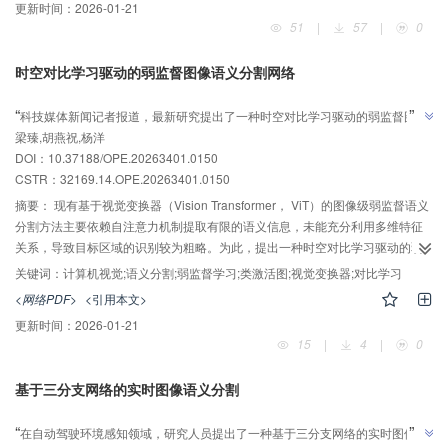
更新时间：
2026-01-21
JPEG-LS图像压缩核对CMOS探测器输出的多通道高速图像数据进行分组并行
51
|
57
|
0
压缩。实验结果表明，在当前系统中，改进后的JPEG-LS图像压缩核最高运行
频率为46 MHz，压缩参数near为1时，系统近似于无损压缩且压缩比大于4，解
时空对比学习驱动的弱监督图像语义分割网络
压图像的峰值信噪比为50 dB左右，基本满足遥感图像压缩速率和质量需求。本
AI导读
文为具有图像压缩功能的高分辨率航天CMOS相机设计提供了参考。
”
“
科技媒体新闻记者报道，最新研究提出了一种时空对比学习驱动的弱监督图像
梁臻,胡燕祝,杨洋
语义分割网络，通过挖掘时间、空间监督信息，提高分割精度。实验结果表
DOI：10.37188/OPE.20263401.0150
明，在PASCAL VOC和MS COCO数据集上的平均交并比分别达到72.7%以及
CSTR：
32169.14.OPE.20263401.0150
”
43.6%，证明了所提出方法的优越性。
摘要：
现有基于视觉变换器（Vision Transformer， ViT）的图像级弱监督语义
分割方法主要依赖自注意力机制提取有限的语义信息，未能充分利用多维特征
关系，导致目标区域的识别较为粗略。为此，提出一种时空对比学习驱动的弱
监督图像语义分割网络（Spatio-temporal Contrastive Learning， STCL），旨
关键词：
计算机视觉;语义分割;弱监督学习;类激活图;视觉变换器;对比学习
在通过时间、空间角度挖掘监督信息，以提高分割精度。通过ViT的令牌机制，
<网络PDF>
<引用本文>
引入了空间特征对比学习模块，结合补丁级令牌和类级令牌对比策略，深入探
更新时间：
2026-01-21
索图像空间中隐含的语义特征关系；设计了时间上下文对比学习模块，通过构
15
|
4
|
0
建记忆库，利用历史图像分割中的先验知识来指导当前语义分割任务，并建立
了记忆库更新策略和自适应记忆对比度损失，进一步提升了模型对细节区域的
基于三分支网络的实时图像语义分割
辨识能力。实验结果表明，在PASCAL VOC和MS COCO数据集上的平均交并
AI导读
比可以分别达到72.7%以及43.6%，证明了所提出方法的优越性。
”
“
在自动驾驶环境感知领域，研究人员提出了一种基于三分支网络的实时图像语