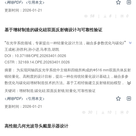
<网络PDF>
<引用本文>
的理论框架与方法体系，重点解析其典型的光学编码策略，包括振幅编码、波
更新时间：
2026-01-21
长编码、波前编码和多孔径编码，并综述主流重建方法，涵盖基于先验约束的
58
|
8
|
0
迭代算法与基于深度学习的端到端模型。最后，本文还讨论了该领域的发展趋
势及亟待解决的关键挑战。计算光谱成像技术与智能制造、人工智能、低空经
基于增材制造的碳化硅双面反射镜设计与可靠性验证
济和智慧农业等战略性新兴产业的发展高度契合，未来有望在更多的领域中发
AI导读
挥重要作用。
”
“
在光学系统领域，专家提出一种轻量化设计方法，融合多参数优化与碳化硅增
”
王成彬,孙胜利,孙小进,马孝浩,胡凯
材制造技术，实现双面共体反射镜轻量化、高刚度目标。
DOI：10.37188/OPE.20263401.0026
CSTR：
32169.14.OPE.20263401.0026
摘要：
为实现同轴四反光学系统中主镜和四镜所构成的Φ516 mm双面共体反射
镜轻量化、高刚度的设计目标，提出一种在传统轻量化设计基础上，融合多参
数优化与碳化硅增材制造技术的方法。基于工程经验建立反射镜初始模型，选
择主要结构尺寸建立多参数优化模型，并基于多目标遗传算法进行结构参数优
关键词：
增材制造;碳化硅;双面反射镜;轻量化;可靠性验证
化，优化后的反射镜质量为6.8 kg，相对初始方案降低32.6%。最后，完成碳化
<网络PDF>
<引用本文>
硅双面反射镜3D打印及结构模态测试，所得一阶频率为1 964 Hz。对两个镜面
更新时间：
2026-01-21
光学加工后，开展了重力影响试验、真空高低温试验和振动试验。结果表明，
30
|
10
|
0
试验前后反射镜面形精度最大变化为
。碳化硅双面反射
0.001
0.001
λ
(
(
λ
=
632
=
632
n
m
n
)
m
)
λ
λ
镜结构设计和增材制造工艺具有良好的可靠性和稳定性。
高性能几何光波导头戴显示器设计
AI导读