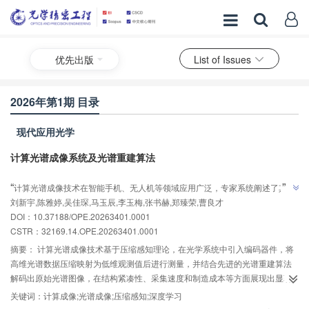
优先出版
List of Issues
2026年第1期 目录
现代应用光学
计算光谱成像系统及光谱重建算法
AI导读
”
“
计算光谱成像技术在智能手机、无人机等领域应用广泛，专家系统阐述了其理
”
刘新宇,陈雅婷,吴佳琛,马玉辰,李玉梅,张书赫,郑臻荣,曹良才
论框架与方法体系，为多领域发展提供重要支撑。
DOI：10.37188/OPE.20263401.0001
CSTR：
32169.14.OPE.20263401.0001
摘要：
计算光谱成像技术基于压缩感知理论，在光学系统中引入编码器件，将
高维光谱数据压缩映射为低维观测值后进行测量，并结合先进的光谱重建算法
解码出原始光谱图像，在结构紧凑性、采集速度和制造成本等方面展现出显著
优势，其消费级应用已逐步扩展至智能手机、无人机和遥感卫星等平台，服务
关键词：
计算成像;光谱成像;压缩感知;深度学习
于颜色成像、环境监测、医学诊断等多类场景。本文系统阐述了计算光谱成像