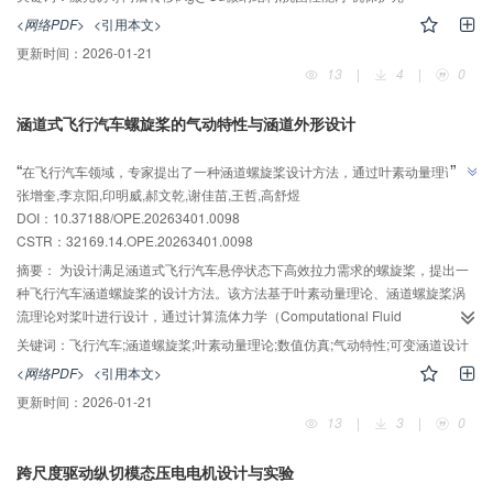
涂层元素含量呈正相关，Ag@Cu元素质量占比随功率提升而增加，大气环境下
<网络PDF>
<引用本文>
即可实现高效制备，工艺简便且成本可控。微结构涂层对革兰氏阳性（金黄色
更新时间：
2026-01-21
葡萄球菌）和阴性（大肠杆菌）菌株均表现出显著抑制效果，当激光功率≥16
13
|
4
|
0
W时，抗菌率突破99.99%，Cu元素质量占比提升直接增强了抗菌效能。本工作
突破传统技术局限，实现了透明基体表面高精度微纳结构构筑，工艺参数可精
涵道式飞行汽车螺旋桨的气动特性与涵道外形设计
准调控，适用于规模化生产，为新型抗菌表面的设计与制造提供了参考。
AI导读
”
“
在飞行汽车领域，专家提出了一种涵道螺旋桨设计方法，通过叶素动量理论结
张增奎,李京阳,印明威,郝文乾,谢佳苗,王哲,高舒煜
合CFD修正，提升了悬停状态下的拉力和效率，为飞行汽车推进系统设计提供
”
DOI：10.37188/OPE.20263401.0098
技术支撑。
CSTR：
32169.14.OPE.20263401.0098
摘要：
为设计满足涵道式飞行汽车悬停状态下高效拉力需求的螺旋桨，提出一
种飞行汽车涵道螺旋桨的设计方法。该方法基于叶素动量理论、涵道螺旋桨涡
流理论对桨叶进行设计，通过计算流体力学（Computational Fluid
Dynamics， CFD）修正得到满足设计要求的涵道螺旋桨。在飞行汽车悬停工况
关键词：
飞行汽车;涵道螺旋桨;叶素动量理论;数值仿真;气动特性;可变涵道设计
下，对涵道螺旋桨进行气动研究，分析了涵道螺旋桨与孤立螺旋桨的气动性
<网络PDF>
<引用本文>
能。结果表明，涵道螺旋桨通过抑制叶尖涡以及利用涵道产生附加升力，总拉
更新时间：
2026-01-21
力较孤立螺旋桨提升11.1%，功率消耗降低10.5%。为优化悬停工况下涵道螺旋
13
|
3
|
0
桨性能，提出一种可变涵道螺旋桨设计，通过动态调节喇叭口扩张角，实现悬
停状态进气量最大化，总拉力提升15.53%。本研究验证了叶素动量理论结合
跨尺度驱动纵切模态压电电机设计与实验
CFD修正的高精度设计方法，为飞行汽车推进系统的高效气动设计提供了理论