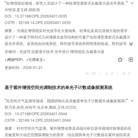
”
“
在增强现实领域，研究人员设计了一种轻薄型透射式头戴显示器光学系统，实
”
许恒深,姜玉婷,胡跃强
现了大视场角、轻薄化及高沉浸感，突破了量产化关键技术难点。
DOI：10.37188/OPE.20263401.0035
CSTR：
32169.14.OPE.20263401.0035
摘要：
为满足增强现实对光波导在大视场角、轻薄化及高沉浸感方面的需求，
设计了一种基于阵列式几何薄膜光波导结构的可量产化轻薄型透射式头戴显示
器光学系统。该系统由目镜系统、阵列波导系统和照明系统组成。阵列波导结
构采用具有定制化角度选择膜系的半透半反薄膜阵列作为光学组合器，实现了
关键词：
光波导;近眼显示技术;光学设计;增强现实;头戴显示器
出瞳扩展。通过“双半波片”偏振混合设计，将显示均匀性从单一偏振光的
<网络PDF>
<引用本文>
59.66%~61.12%提升至76.61%（实际测试）。采用系统的光学仿真与设计方
更新时间：
2026-01-21
法，依托国内成熟的光学加工链（包括精密切割、研磨抛光、复杂膜系真空镀
20
|
9
|
0
膜及精密胶合工艺），同时新增半波片贴膜工序，成功突破了阵列光波导量产
化关键技术难点，制备出样机并实现量产。该设计解决了 AR 头戴显示器性能
基于紫外增强空间光调制技术的单光子计数成像探测系统
与量产难兼顾的问题，满足消费级与工业级应用需求。
AI导读
”
“
在空间天气监测等领域，我国研制出高灵敏度单光子计数紫外成像探测系统，
”
郭乃菲,孙亮,何玲平,马天奇,陶琛,王玮,闫万红
为紫外波段高灵敏度成像探测提供关键技术支撑。
DOI：10.37188/OPE.20263401.0044
CSTR：
32169.14.OPE.20263401.0044
摘要：
针对空间天气监测、紫外预警侦查及高端分析仪器等领域对探测器的高
灵敏度和大动态范围探测能力的需求，结合面阵单光子计数器在紫外波段高灵