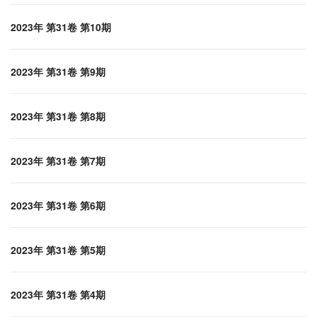
2023年
第31卷
第10期
2023年
第31卷
第9期
2023年
第31卷
第8期
2023年
第31卷
第7期
2023年
第31卷
第6期
2023年
第31卷
第5期
2023年
第31卷
第4期