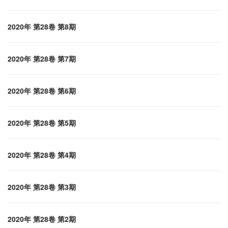
2020年
第28卷
第8期
2020年
第28卷
第7期
2020年
第28卷
第6期
2020年
第28卷
第5期
2020年
第28卷
第4期
2020年
第28卷
第3期
2020年
第28卷
第2期