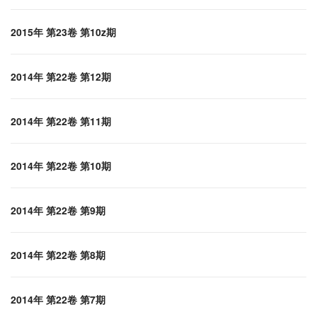
2015年
第23卷
第10z期
2014年
第22卷
第12期
2014年
第22卷
第11期
2014年
第22卷
第10期
2014年
第22卷
第9期
2014年
第22卷
第8期
2014年
第22卷
第7期