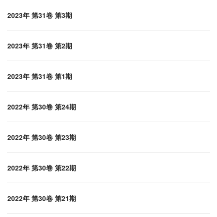
2023年
第31卷
第3期
2023年
第31卷
第2期
2023年
第31卷
第1期
2022年
第30卷
第24期
2022年
第30卷
第23期
2022年
第30卷
第22期
2022年
第30卷
第21期