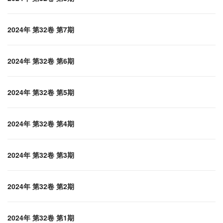
2024年
第32卷
第7期
2024年
第32卷
第6期
2024年
第32卷
第5期
2024年
第32卷
第4期
2024年
第32卷
第3期
2024年
第32卷
第2期
2024年
第32卷
第1期