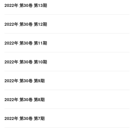
2022年
第30卷
第13期
2022年
第30卷
第12期
2022年
第30卷
第11期
2022年
第30卷
第10期
2022年
第30卷
第9期
2022年
第30卷
第8期
2022年
第30卷
第7期