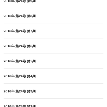
2016年
第24卷
第9期
2016年
第24卷
第8期
2016年
第24卷
第7期
2016年
第24卷
第6期
2016年
第24卷
第5期
2016年
第24卷
第4期
2016年
第24卷
第3期
2016年
第24卷
第2期