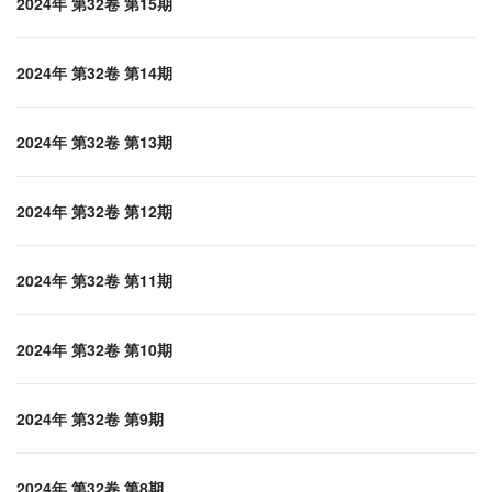
2024年
第32卷
第15期
2024年
第32卷
第14期
2024年
第32卷
第13期
2024年
第32卷
第12期
2024年
第32卷
第11期
2024年
第32卷
第10期
2024年
第32卷
第9期
2024年
第32卷
第8期