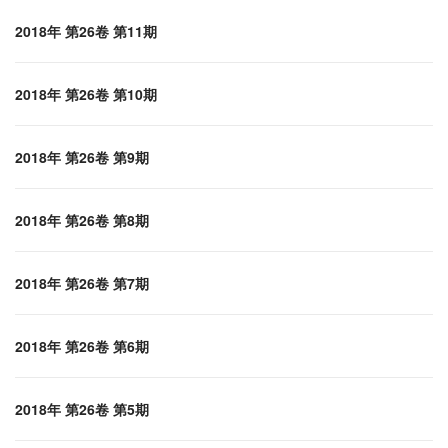
2018年
第26卷
第11期
2018年
第26卷
第10期
2018年
第26卷
第9期
2018年
第26卷
第8期
2018年
第26卷
第7期
2018年
第26卷
第6期
2018年
第26卷
第5期