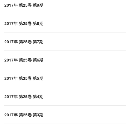
2017年
第25卷
第9期
2017年
第25卷
第8期
2017年
第25卷
第7期
2017年
第25卷
第6期
2017年
第25卷
第5期
2017年
第25卷
第4期
2017年
第25卷
第3期