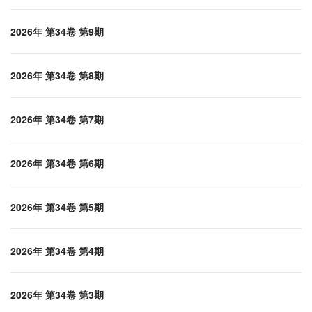
2026年
第34卷
第9期
2026年
第34卷
第8期
2026年
第34卷
第7期
2026年
第34卷
第6期
2026年
第34卷
第5期
2026年
第34卷
第4期
2026年
第34卷
第3期