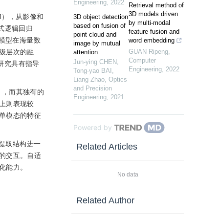
Engineering
,
2022
Retrieval method of
3D models driven
SM），从影像和
3D object detection
by multi-modal
based on fusion of
多项式逻辑回归
feature fusion and
point cloud and
模型在海量数
word embedding
image by mutual
级层次的融
GUAN Ripeng
,
attention
Computer
Jun-ying CHEN,
研究具有指导
Engineering
,
2022
Tong-yao BAI,
Liang Zhao
,
Optics
and Precision
］
，而其独有的
Engineering
,
2021
上则表现较
单模态的特征
Powered by
提取结构进一
Related Articles
的交互。自适
化能力。
No data
Related Author