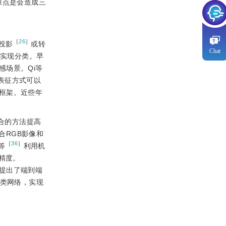
缺点是会造成三
［
26
］
投影
或转
Chat
实现分类。早
场景。Qi等
的表征方式可以
框架。近些年
合的方法提高
合RGB影像和
［
36
］
等
利用机
精度。
提出了端到端
分类网络，实现