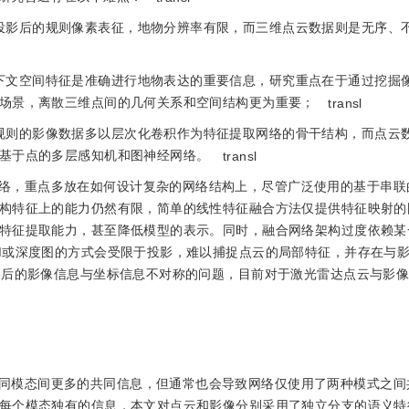
投影后的规则像素表征，地物分辨率有限，而三维点云数据则是无序、
下文空间特征是准确进行地物表达的重要信息，研究重点在于通过挖掘
场景，离散三维点间的几何关系和空间结构更为重要；
transl
规则的影像数据多以层次化卷积作为特征提取网络的骨干结构，而点云
基于点的多层感知机和图神经网络。
transl
络，重点多放在如何设计复杂的网络结构上，尽管广泛使用的基于串联
构特征上的能力仍然有限，简单的线性特征融合方法仅提供特征映射的
特征提取能力，甚至降低模型的表示。同时，融合网络架构过度依赖某
M或深度图的方式会受限于投影，难以捕捉点云的局部特征，并存在与
影后的影像信息与坐标信息不对称的问题，目前对于激光雷达点云与影
同模态间更多的共同信息，但通常也会导致网络仅使用了两种模式之间
每个模态独有的信息，本文对点云和影像分别采用了独立分支的语义特