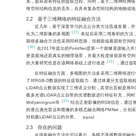
系，损坏原有特征的提取过程。同时，基于二维神经网络
维空间结构信息的丢失，在具有复杂空间结构的地物或地
2.2 基于三维网络的特征融合方法
近几年，基于深度学习的点云分类方法迅速发展，并
［
27
］
化为二维影像的多视图
表征后采用二维卷积的方法
期很多融合方法也采用同样思路，但都面临着固有空间结
［
30
］
在2017年提出的PointNet是第一个能够直
更直观地还原真实的物理场景，并最大程度保留原有空间
［
31
］
的大量研究也是在该网络基础上进行改进
，通过提
在特征融合方面，多视图的方法多采用二维网络进行
了对RGB-D数据的特征提取能力，通过体素分支提取粗粒
LiDAR点云数据实现了三维语义分割，其突出贡献是将
载多光谱LiDAR点云自带的光谱数据进行特征补充，
［
37
］
Widyaningrum等
结合正射影像的RGB信息，通过将
的逐点激光雷达和图像的多模态融合网络PMNet，分
对机载LiDAR点云的分类。
transl
2.3 存在的问题
从现有融合方法中可以看出，多模态遥感数据的融合