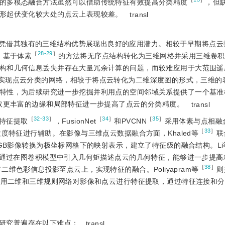
的多模态融合方法虽然可以借助传统特征有效提高分类精度
，但
形起伏变化较大处的点云上表现较差。
transl
凭借其独有的三维结构优势展现出良好的应用潜力。相较于早期将点云
［
28-29
］
，基于体素
的方法将无序点结构转化为三维网格并采用三维卷积
构和几何信息丢失并存在大量冗余计算的问题，而较难应用于大范围遥感
接输入并实现点云分类的网络，相较于将点云转化为二维深度图的形式，三维
特性，为后续研究进一步挖掘并利用点的空间邻域关系提供了一个基准
取更丰富的边缘和局部特征进一步提高了点云的分类精度。
transl
［
32-33
］
［
34
］
［
35
］
特征提取
，FusionNet
和PVCNN
采用体素与点相融
［
33
］
度特征进行辅助。在影像与三维点云数据融合方面，Khaled等
联
RGB影像转换为极坐标网格下的映射表示，建立了特征级的融合结构。Li
同时通过在图卷积模型中引入几何矩描述点云的几何特征，能够进一步提高
［
38
］
二维色彩信息投影至点云上，实现特征的融合。Poliyapram等
则
别采用二维和三维规则网络对影像和点云进行特征提取，通过特征连接和
研究普遍存在以下难点：
transl