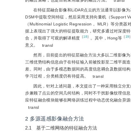
的融合策略，也是目前采用最多的融合方法。
transl
在特征层融合影像和LiDAR点云的方法通常以影像为基准，
DSM中提取空间特征，然后采用支持向量机（Support Vect
（Multinomial Logistic Regression， M
据上表现出了强大的特征提取能力，研究多通过对深度特
［
18
］
［
19
合，并取得了可观的解译精度
。其中，Hong等
意义。
transl
然而，目前提出的特征层融合方法大多以二维影像为
三维优势结构信息由于在特征输入前被投影至二维平面造
差。同时，由于多模态数据间的高度信息耦合及数据结构
学习过程，分类精度仍有待提高。
transl
因此，针对上述问题，本文提出了一种采用独立分支
步兼顾了点云的空间几何结构，同时不干扰影像纹理信息
应特征融合模块能够在网络训练过程中动态优化融合异源
transl
2 多源遥感影像融合方法
2.1 基于二维网络的特征融合方法