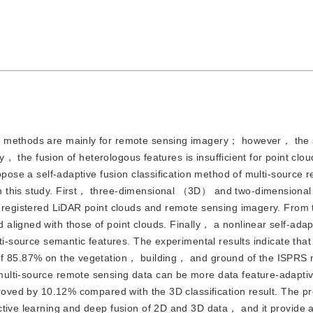
ion methods are mainly for remote sensing imagery； however， the 
ly， the fusion of heterologous features is insufficient for point clo
opose a self-adaptive fusion classification method of multi-source 
in this study. First， three-dimensional （3D） and two-dimension
f registered LiDAR point clouds and remote sensing imagery. From
ligned with those of point clouds. Finally， a nonlinear self-adap
lti-source semantic features. The experimental results indicate tha
of 85.87% on the vegetation， building， and ground of the ISPRS 
ulti-source remote sensing data can be more data feature-adapti
proved by 10.12% compared with the 3D classification result. The 
ctive learning and deep fusion of 2D and 3D data， and it provide 