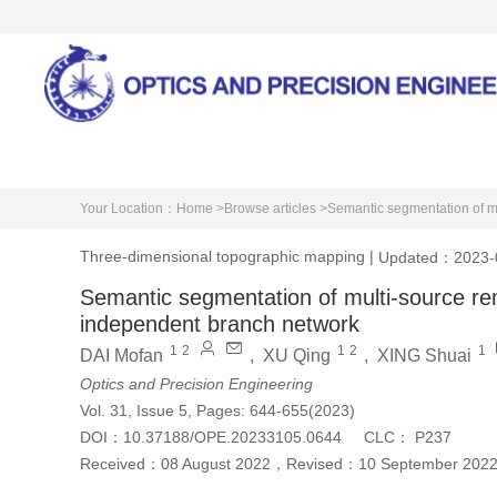
Home
About Journal
Your Location：
Home >
Browse articles >
Semantic segmentation of mu
Three-dimensional topographic mapping
|
Updated：2023-
Semantic segmentation of multi-source rem
independent branch network
1
2
1
2
1
DAI Mofan
,
XU Qing
,
XING Shuai
Optics and Precision Engineering
Vol. 31, Issue 5, Pages: 644-655(2023)
DOI：
10.37188/OPE.20233105.0644
CLC：
P237
Received：
08 August 2022
，
Revised：
10 September 202