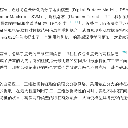
通过将点云转化为数字地面模型（Digital Surface Model， D
or Machine， SVM）、随机森林（Random Forest， RF）和
［
16-17
］
LR）等分类器对叠加的空间和光谱特征进行联合分类
。近些年，随着深度学习
征的概括提取和对数据结构信息的重构耦合，从而实现多源数据在特征
］
在2021年首次提出了一个通用的和统一的遥感深度学习框架，对后续
［
20
基准，忽略了点云的三维空间信息，或往往仅包含点云的高程信息
成了严重的丢失，例如植被点云最明显的空间几何形态特征在二维平面
差异，现有以特征串联的融合方式会导致信息融合不够充分，甚至破坏
的自适应二、三维数据特征融合的语义分割网络。采用独立分支的特征
的提取，在最大程度利用了二、三维数据特性的同时，实现不同模态间
特征的权重，确保两种类型的特征有效融合，从而使模型具备更强的泛