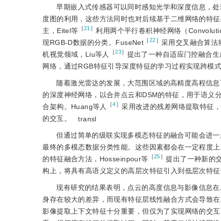
早期嵌入式传感器可以同时感知光学和深度信息，处
度图的利用，这些方法同时也对后续基于二维网络的特征
［
21
］
主，Eitel等
利用两个平行卷积神经网络（Convoluti
［
22
］
现RGB-D数据的分类。FuseNet
采用交叉融合算法将
［
23
］
机视觉领域，Liu等人
提出了一种自适应门控融合生成对抗网
网络，通过RGB特征引导深度特征的学习过程实现跨模
随着激光雷达的发展，大范围区域的高精度高程信息可以通
的深度神经网络，以合并点云和DSM的特征，用于语义分割
［
4
］
合架构。Huang等人
采用改进的残差网络提取特征
的交互。
transl
但通过简单的级联实现多模态特征的融合可能会进一
最终的多模态数据分类性能。这些因素都会在一定程度上
［
25
］
的特征融合方法，Hosseinpour等
提出了一种新的
构上，将具有高语义定义的高层次特征引入到低层次特征中
现有研究的结果表明，点云的高度信息与影像信息在
身存在较大的差异，而现有特征层线性融合方式会导致在
影像提取上下文特征十分重要，但仅为了实现网络的交互