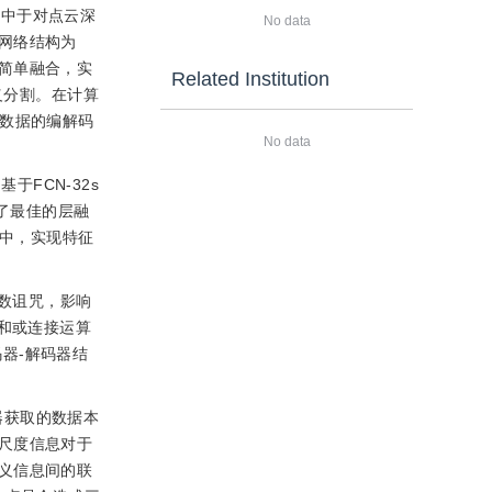
集中于对点云深
No data
网络结构为
进行简单融合，实
Related Institution
义分割。在计算
两个数据的编解码
No data
基于FCN-32s
了最佳的层融
中，实现特征
数诅咒，影响
和或连接运算
器-解码器结
器获取的数据本
尺度信息对于
义信息间的联