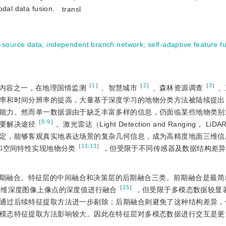
odal data fusion.
transl
i-source data
;
independent branch network
;
self-adaptive feature f
［
1
］
［
2
］
［
3
］
内容之一，在地理国情监测
、智慧城市
、森林资源调查
、
率和时间分辨率的提高，大量基于深度学习的地物分类方法被陆续提出
能力。然而单一数据源由于缺乏丰富多样的信息，仍面临某些地物类别
［
8-9
］
要解决途径
。激光雷达（Light Detection and Ranging， L
定，能够客观真实地表达场景的复杂几何信息，成为高精度地面三维信
［
11-13
］
和空间特性实现地物分类
，但受限于不同传感器及数据结构差异
期融合、特征层的中间融合和决策层的后期融合三类。前期融合是最简
［
15
］
二维深度图像上像点的深度值进行融合
，但受限于多模态数据较显
通过后续特征提取方法进一步剔除；后期融合则避免了这种结构差异，
模态特征提取方法影响较大。因此在特征层对多模态数据进行交互是更