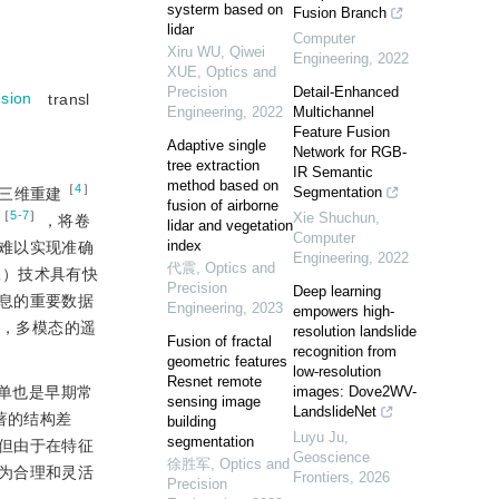
systerm based on
Fusion Branch
lidar
Computer
Xiru WU, Qiwei
Engineering
,
2022
XUE
,
Optics and
Precision
Detail-Enhanced
usion
transl
Engineering
,
2022
Multichannel
Feature Fusion
Adaptive single
Network for RGB-
tree extraction
IR Semantic
method based on
［
4
］
Segmentation
三维重建
fusion of airborne
［
5-7
］
Xie Shuchun
,
，将卷
lidar and vegetation
Computer
index
难以实现准确
Engineering
,
2022
代震
,
Optics and
iDAR）技术具有快
Precision
Deep learning
息的重要数据
Engineering
,
2023
empowers high-
，多模态的遥
resolution landslide
Fusion of fractal
recognition from
geometric features
low-resolution
Resnet remote
单也是早期常
images: Dove2WV-
sensing image
LandslideNet
著的结构差
building
Luyu Ju
,
segmentation
但由于在特征
Geoscience
徐胜军
,
Optics and
为合理和灵活
Frontiers
,
2026
Precision