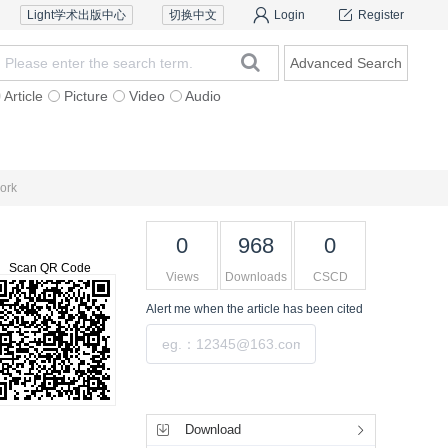
Light学术出版中心
切换中文
Login
Register
Advanced Search
Article
Picture
Video
Audio
Reviewers
Contact Us
work
0
968
0
Scan QR Code
Views
Downloads
CSCD
Alert me
when the article has been cited
Submit
Tools
Download