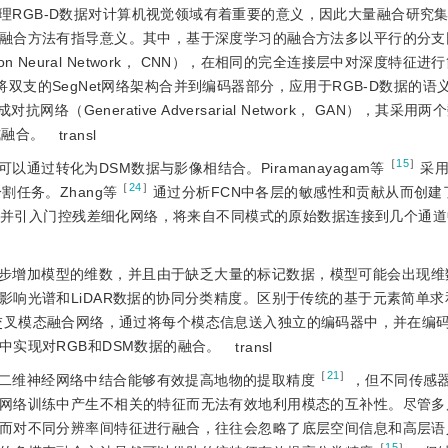
理RGB-D数据对计算机视觉领域有着重要的意义，因此大量融合研究
融合方法有指导意义。其中，基于深度学习的融合方法多以平行的分支
on Neural Network， CNN），在相同的完全连接层中对深度特征
双支的SegNet网络架构合并到编码器部分，应用于RGB-D数据的语
络（Generative Adversarial Network， GAN），其采用
式融合。
transl
［
15
］
过转化为DSM数据与影像相结合。Piramanayagam等
采用
［
24
］
任务。Zhang等
通过分析FCN中各层的敏感性和贡献从而创建
，并引入门控残差细化网络，将来自不同模式的原始数据连接到几个通道
步增加模型的维数，并且由于缺乏大量的标记数据，模型可能会出现维
影响光谱和LiDAR数据的协同分类精度。区别于传统的基于元素简单求
交叉模态融合网络，通过将每个模态信息送入独立的编码器中，并在编码
实现对RGB和DSM数据的融合。
transl
［
21
］
二维神经网络中结合能够有效提高地物的提取精度
，但不同传感
网络训练中产生不相关的特征而无法有效地利用模态的互补性。尽管多
而对不同分辨率间特征进行融合，往往会忽略了底层空间信息和高层语
［
15
］