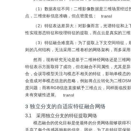
（1）数据表征不同：二维影像数据是三维场景经过
点，三维坐标信息准确，但点密度低；
transl
（2）特征表达差异大：对影像而言，光谱特征和上
性实现形态特征和纹理特征的提取，而点云是真实的三维
（3）特征融合难度高：为了提取上下文空间特征，
则的几何结构，无法采用二维卷积的网络架构，而多采用
然而，现有研究无论是基于二维神经网络还是三维网
特征表示方面取得了成功，但在融合不同属性，尤其是异
合，会误导模型关注与模态不相关的特征，影响单模态的
会造成对单模态信息的忽略，例如将点云转化为二维DS
度问题；而将RGB信息直接赋予三维点云，同样面临投
未有突破性进展。
transl
3 独立分支的自适应特征融合网络
3.1 采用独立分支的特征提取网络
模态融合的优化目标是使最终的分类网络能够获得不
丢弃了每个传感器独有的信息。因此，为了在特征层保留