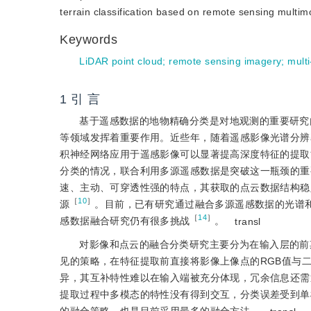
terrain classification based on remote sensing multim
Keywords
LiDAR point cloud
;
remote sensing imagery
;
mult
1 引 言
基于遥感数据的地物精确分类是对地观测的重要研究
等领域发挥着重要作用。近些年，随着遥感影像光谱分辨
积神经网络应用于遥感影像可以显著提高深度特征的提取
分类的情况，联合利用多源遥感数据是突破这一瓶颈的重
速、主动、可穿透性强的特点，其获取的点云数据结构稳
［
10
］
源
。目前，已有研究通过融合多源遥感数据的光谱
［
14
］
感数据融合研究仍有很多挑战
。
transl
对影像和点云的融合分类研究主要分为在输入层的前
见的策略，在特征提取前直接将影像上像点的RGB值与
异，其互补特性难以在输入端被充分体现，冗余信息还需
提取过程中多模态的特性没有得到交互，分类误差受到单