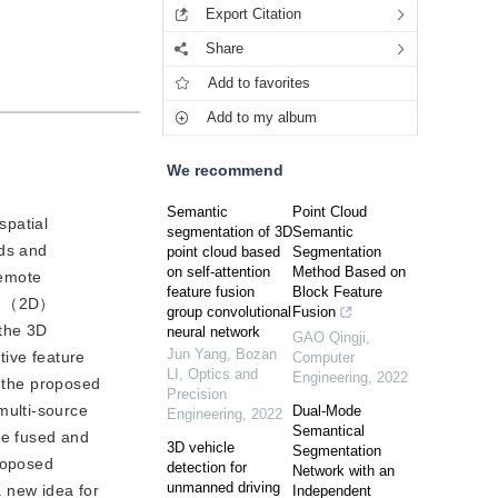
Export Citation
Share
Add to favorites
Add to my album
We recommend
Semantic
Point Cloud
spatial
segmentation of 3D
Semantic
uds and
point cloud based
Segmentation
on self-attention
Method Based on
remote
feature fusion
Block Feature
al （2D）
group convolutional
Fusion
 the 3D
neural network
GAO Qingji
,
Jun Yang, Bozan
tive feature
Computer
LI
,
Optics and
Engineering
,
2022
t the proposed
Precision
multi-source
Dual-Mode
Engineering
,
2022
Semantical
ve fused and
3D vehicle
Segmentation
proposed
detection for
Network with an
unmanned driving
a new idea for
Independent