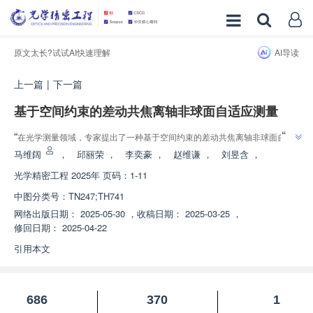
原文太长?试试AI快速理解
AI导读
上一篇
|
下一篇
基于空间约束的差动共焦离轴非球面自适应测量
”
“
在光学测量领域，专家提出了一种基于空间约束的差动共焦离轴非球面自适
应测量方法，实现了无初始位姿依赖、曲率变化自适应、高精度测量，为离轴
马维阔
，
邱丽荣
，
李奕豪
，
赵维谦
，
刘昱含
，
”
非球面高精度测量提供解决方案。
光学精密工程
2025年 页码：1-11
中图分类号：
TN247;TH741
网络出版日期：
2025-05-30
，
收稿日期：
2025-03-25
，
修回日期：
2025-04-22
引用本文
686
370
1