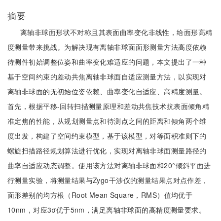
摘要
离轴非球面形状不对称且其表面曲率变化非线性，给面形高精
度测量带来挑战。为解决现有离轴非球面面形测量方法高度依赖
待测件初始调整位姿和曲率变化难适应的问题，本文提出了一种
基于空间约束的差动共焦离轴非球面自适应测量方法，以实现对
离轴非球面的无初始位姿依赖、曲率变化自适应、高精度测量。
首先，根据平移-回转扫描测量原理和差动共焦技术抗表面倾角精
准定焦的性能，从规划测量点和待测点之间的距离和倾角两个维
度出发，构建了空间约束模型，基于该模型，对等面积准则下的
螺旋扫描路径规划算法进行优化，实现对离轴非球面测量路径的
曲率自适应动态调整。使用该方法对离轴非球面和20°倾斜平面进
行测量实验，将测量结果与Zygo干涉仪的测量结果点对点作差，
面形差别的均方根（Root Mean Square，RMS）值均优于
10nm，对应3σ优于5nm，满足离轴非球面的高精度测量要求。