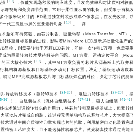
［
10
］
光强
，仅能实现毫秒级的响应速度，且发光效率和对比度相对较
显示屏视角和亮度调节范围，常用于柔性显示屏的制备，但受限于有机
D显示屏由多个微米级尺寸的LED通过独立封装形成单个像素点，在发光效率
［
16
］
下一代主流显示屏的重要选择对象
。
译
许多技术瓶颈有待突破，如芯片制备、巨量转移（Mass Transfer，MT
板上转移至目标基板的过程，影响着Mini/Micro LED显示屏批量化生产
G/B晶粒，则需要转移千万颗LED芯片，即使一次转移1万颗，也需要
量转移技术亟待解决的问题。MT方案、运动定位平台（Motion Pos
［
19
］
D MT的三大核心技术
，其中MT方案负责将芯片从源基板上拾取并
执行机构将源基板和目标基板驱动到目标位置，决定了基板运动速度
，辅助MPP完成源基板芯片与目标基板焊点的对位，决定了芯片的测
［
21-26
］
［
27-28
］
取-释放转移技术（微转印技术
、电磁力转移技术
、
35-36
］
［
37-42
］
［
43-46
）、自组装技术（流体自组装技术
、磁力自组装
转移技术通过调控转移头的作用力，将芯片转移至目标基板上，但受转
磁力驱动芯片完成自组装，该过程无需单独拾取或释放芯片，大大提高
印技术通过中间介质弹性印章实现芯片的拾取，利用精密自动化装置完
装置精密工艺难度大，且不能选择性转移芯片。激光剥离技术通过高能