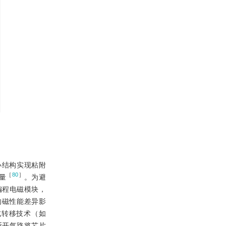
小结构实现粘附
［
80
］
量
。为避
编程电磁模块，
料的磁性能差异影
式转移技术（如
断开气路将芯片