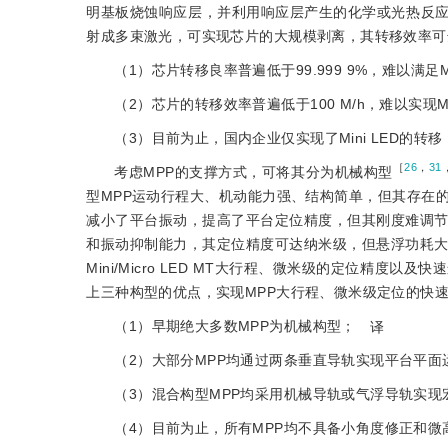
明基板烧蚀响应层，并利用响应层产生的化学或光热反
射成多束激光，可实现芯片的大规模剥离，其转移效率可达100 
（1）芯片转移良率普遍低于99.999 9%，难以满足Mi
（2）芯片的转移效率普遍低于100 M/h，难以实现Mini
（3）目前为止，国内企业仅实现了Mini LED的转移，
［
26
，
31
考虑MPP的支撑方式，可将其分为机械构型
型MPP运动行程大、机动能力强、结构简单，但其存在
减小了平台振动，提高了平台定位精度，但其刚度难调节
和振动抑制能力，其定位精度可达纳米级，但悬浮功耗大
Mini/Micro LED MT大行程、微米级的定位精度以及
上三种构型的优点，实现MPP大行程、微米级定位的快速
（1）早期绝大多数MPP为机械构型；
译
（2）大部分MPP均通过两条垂直导轨实现平台平面
（3）混合构型MPP均采用机械导轨或气浮导轨实现
（4）目前为止，所有MPP均不具备小角度修正和