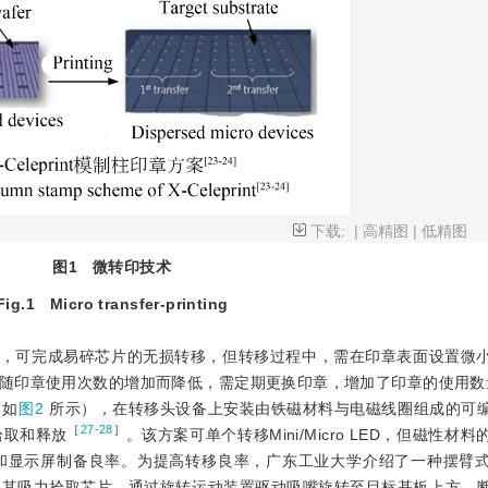
下载:
|
高精图
|
低精图
图1
微转印技术
Fig.1
Micro transfer-printing
体，可完成易碎芯片的无损转移，但转移过程中，需在印章表面设置微
随印章使用次数的增加而降低，需定期更换印章，增加了印章的使用数
（如
图2
所示），在转移头设备上安装由铁磁材料与电磁线圈组成的可
［
27-28
］
拾取和释放
。该方案可单个转移Mini/Micro LED，但磁性材
和显示屏制备良率。为提高转移良率，广东工业大学介绍了一种摆臂
用其吸力拾取芯片，通过旋转运动装置驱动吸嘴旋转至目标基板上方，