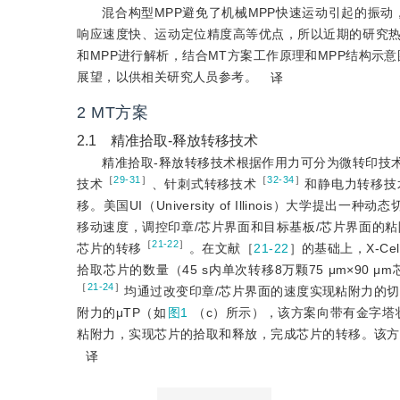
混合构型MPP避免了机械MPP快速运动引起的振动
响应速度快、运动定位精度高等优点，所以近期的研究热点主要
和MPP进行解析，结合MT方案工作原理和MPP结构示意图
展望，以供相关研究人员参考。
译
2 MT方案
2.1 精准拾取-释放转移技术
精准拾取-释放转移技术根据作用力可分为微转印技术（Micro 
［
29-31
］
［
32-34
］
技术
、针刺式转移技术
和静电力转移技
移。美国UI（University of Illinois）大学提出一
移动速度，调控印章/芯片界面和目标基板/芯片界面的
［
21-22
］
芯片的转移
。在文献［
21-22
］的基础上，X-Ce
拾取芯片的数量（45 s内单次转移8万颗75 μm×90
［
21-24
］
均通过改变印章/芯片界面的速度实现粘附力的切换，但
附力的μTP（如
图1
（c）所示），该方案向带有金字塔
粘附力，实现芯片的拾取和释放，完成芯片的转移。该方案
译