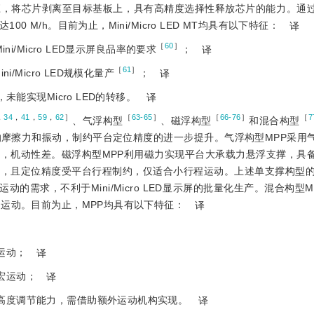
应，将芯片剥离至目标基板上，具有高精度选择性释放芯片的能力。通
M/h。目前为止，Mini/Micro LED MT均具有以下特征：
译
［
60
］
ni/Micro LED显示屏良品率的要求
；
译
［
61
］
/Micro LED规模化量产
；
译
未能实现Micro LED的转移。
译
，
34
，
41
，
59
，
62
］
［
63-65
］
［
66-76
］
［
7
、气浮构型
、磁浮构型
和混合构型
的摩擦力和振动，制约平台定位精度的进一步提升。气浮构型MPP采用
，机动性差。磁浮构型MPP利用磁力实现平台大承载力悬浮支撑，具
，且定位精度受平台行程制约，仅适合小行程运动。上述单支撑构型的
快速运动的需求，不利于Mini/Micro LED显示屏的批量化生产。混合构型
运动。目前为止，MPP均具有以下特征：
译
运动；
译
宏运动；
译
微高度调节能力，需借助额外运动机构实现。
译