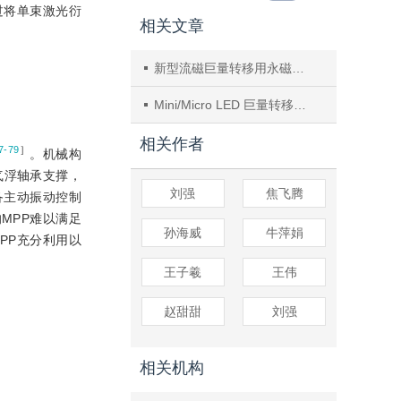
过将单束激光衍
相关文章
新型流磁巨量转移用永磁偏置定位磁针
Mini/Micro LED 巨量转移技术研究与发展现状
相关作者
7-79
］
。机械构
气浮轴承支撑，
刘强
焦飞腾
备主动振动控制
MPP难以满足
孙海威
牛萍娟
MPP充分利用以
王子羲
王伟
赵甜甜
刘强
相关机构