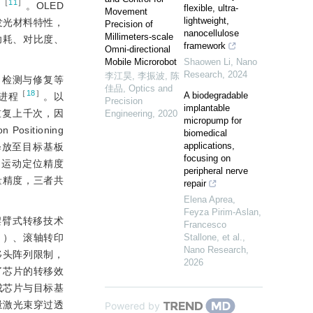
［
11
］
低
。OLED
flexible, ultra-
Movement
lightweight,
发光材料特性，
Precision of
nanocellulose
Millimeters-scale
、功耗、对比度、
framework
Omni-directional
Mobile Microrobot
Shaowen Li
,
Nano
Research
,
2024
李江昊, 李振波, 陈
）、检测与修复等
佳品
,
Optics and
［
18
］
A biodegradable
的进程
。以
Precision
implantable
重复上千次，因
Engineering
,
2020
micropump for
itioning
biomedical
applications,
释放至目标基板
focusing on
和运动定位精度
peripheral nerve
量精度，三者共
repair
Elena Aprea,
Feyza Pirim-Aslan,
摆臂式转移技术
Francesco
］
）、滚轴转印
Stallone, et al.
,
Nano Research
,
移头阵列限制，
2026
了芯片的转移效
成芯片与目标基
量激光束穿过透
Powered by