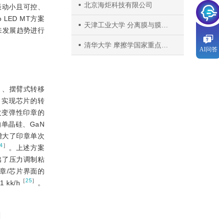
北京海炬科技有限公司
振动小且可控、
LED MT方案
天津工业大学 分离膜与膜过程国家重点实验室
未来发展趋势进行
清华大学 摩擦学国家重点实验室
AI问答
］
、摆臂式转移
，实现芯片的转
改变弹性印章的
单晶硅、GaN
增大了印章单次
4
］
。上述方案
提出了压力调制粘
章/芯片界面的
［
25
］
k/h
。