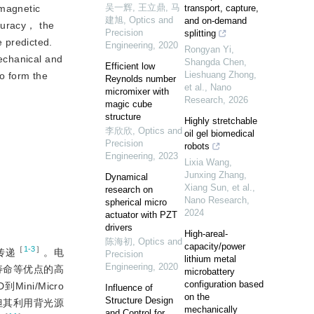
吴一辉, 王立鼎, 马
 magnetic
transport, capture,
建旭
,
Optics and
and on-demand
ccuracy， the
Precision
splitting
 predicted.
Engineering
,
2020
Rongyan Yi,
echanical and
Shangda Chen,
Efficient low
Lieshuang Zhong,
to form the
Reynolds number
et al.
,
Nano
micromixer with
Research
,
2026
magic cube
structure
Highly stretchable
李欣欣
,
Optics and
oil gel biomedical
Precision
robots
Engineering
,
2023
Lixia Wang,
Junxing Zhang,
Dynamical
Xiang Sun, et al.
,
research on
Nano Research
,
spherical micro
2024
actuator with PZT
drivers
High-areal-
陈海初
,
Optics and
capacity/power
［
1-3
］
传递
。电
Precision
lithium metal
Engineering
,
2020
寿命等优点的高
microbattery
configuration based
ini/Micro
Influence of
on the
Structure Design
但其利用背光源
mechanically
and Control for