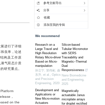
参考文献导出
分享
收藏
添加至我的专辑
We recommend
Research on a
Silicon-based
未来发展进行了详细
Large Travel and
Tubular Micromotor
率和良率，论述
High Resolution
with SERS
P结构及工作原
Rotary Micro-driver
Traceability and
Based on Micro-
Magnetic–Thermal
孔液气双态介质
manipulation
Dual
技术的研究重点。
Responsiveness
孙立宁, 荣伟彬, 曲
东升, et al.
,
Optics
Nano Biomedicine
and Precision
and Engineering
,
Engineering
,
2020
2025
Development and
 Platform
Magnetically
Applications or
actuatable Janus
-release，
New Micro-motion
microplate arrays
 based on the
Actuators
for droplet rectified