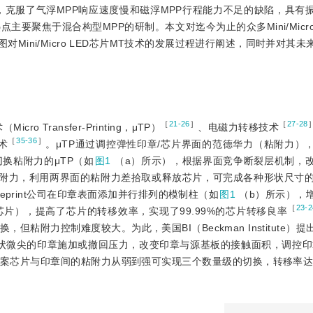
，克服了气浮MPP响应速度慢和磁浮MPP行程能力不足的缺陷，具有
聚焦于混合构型MPP的研制。本文对迄今为止的众多Mini/Micro 
对Mini/Micro LED芯片MT技术的发展过程进行阐述，同时并对其
［
21-26
］
［
27-28
Transfer-Printing，μTP）
、电磁力转移技术
［
35-36
］
术
。μTP通过调控弹性印章/芯片界面的范德华力（粘附力）
种动态切换粘附力的μTP（如
图1
（a）所示），根据界面竞争断裂层机制，
粘附力，利用两界面的粘附力差拾取或释放芯片，可完成各种形状尺寸的
leprint公司在印章表面添加并行排列的模制柱（如
图1
（b）所示），
［
23-2
 μm芯片），提高了芯片的转移效率，实现了99.99%的芯片转移良率
粘附力控制难度较大。为此，美国BI（Beckman Institute）
状微尖的印章施加或撤回压力，改变印章与源基板的接触面积，调控印
芯片与印章间的粘附力从弱到强可实现三个数量级的切换，转移率达1 k