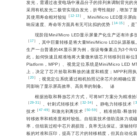
发光，需通过改变电场中液晶分子的排列来调制背光的
采用有机发光二极管实现自发光，折弯性能好，增加了
［
12-13
］
其使用寿命相对较短
。Mini/Micro LE
［
14-15
］
响应速度、寿命等方面具有无可比拟的优势
，是
现阶段Mini/Micro LED显示屏量产化生产还有
［
17
］
，其中巨量转移是将大量Mini/Micro LED从源基
生产一台普通的4K显示屏为例，假设每像素点为3个R/
此，如何快速且精准地将大量微米级芯片转移到目标位置成为巨
Platform，MPP）、视觉定位系统是Mini/Micro LE
上，决定了芯片拾取和释放的速度和精度；MPP利用
［
20
］
；视觉定位系统通过相机拍照记录芯片的精确位置
同影响了显示屏高效率、高良率的制备。
译
根据拾取和释放芯片方式，可将MT方案分为精准拾
［
29-31
］
［
32-34
］
［
、针刺式转移技术
、
静电力转移技术
［
47-49
］
［
50-59
］
技术
和激光剥离技术
。精准拾取-释放
转移效率和精准度相对较低。自组装技术借助流体力或
率，但组装过程中芯片易损毁，良率无法保证。滚轴转
板的对准和压印，提高了芯片的转移精度，但其自动化