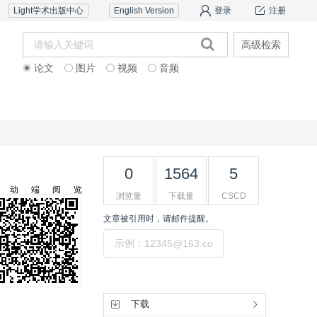
Light学术出版中心
English Version
登录
注册
高级检索
论文
图片
视频
音频
审稿服务
联系我们
0
1564
5
移动端阅览
浏览量
下载量
CSCD
文章被引用时，请邮件提醒。
提交
工具集
下载