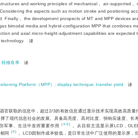
he structures and working principles of mechanical， air-supported，
. Considering the aspects such as motion stroke and positioning a
. Finally， the development prospects of MT and MPP devices are
id-gas bimodal media and hybrid-configuration MPP that combines m
ection and axial micro-height-adjustment capabilities are expected 
 technology.
译
;
转移良率
译
ositioning Platform（MPP）
;
display technique
;
transfer yield
译
器官获取的信息中，超过2/3的有效信息通过显示技术实现高效高质量
支撑了现代信息社会的发展。具备高亮度、高对比度、快响应速度、长
［
4-8
］
防军事、生活中发挥重要作用
。从目前主流显示屏LCD，OLED到M
［
9
］
不相同
。LCD因制作成本较低，是日常生活中广泛使用的显示屏，