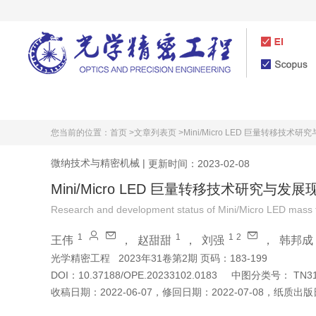
首页
期刊介绍
您当前的位置：
首页 >
文章列表页 >
Mini/Micro LED 巨量转移技术
微纳技术与精密机械
|
更新时间：2023-02-08
Mini/Micro LED 巨量转移技术研究与发展
Research and development status of Mini/Micro LED mass 
1
1
1
2
王伟
，
赵甜甜
，
刘强
，
韩邦成
光学精密工程
2023年31卷第2期 页码：183-199
DOI：
10.37188/OPE.20233102.0183
中图分类号：
TN31
收稿日期：
2022-06-07
，
修回日期：
2022-07-08
，
纸质出版