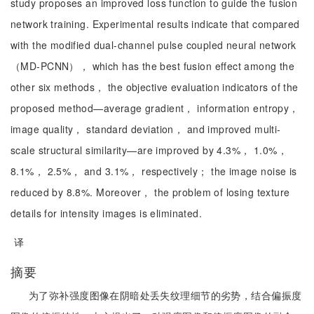
study proposes an improved loss function to guide the fusion
network training. Experimental results indicate that compared
with the modified dual-channel pulse coupled neural network
（MD-PCNN）， which has the best fusion effect among the
other six methods， the objective evaluation indicators of the
proposed method—average gradient， information entropy，
image quality， standard deviation， and improved multi-
scale structural similarity—are improved by 4.3%， 1.0%，
8.1%， 2.5%， and 3.1%， respectively； the image noise is
reduced by 8.8%. Moreover， the problem of losing texture
details for intensity images is eliminated.
译
摘要
为了弥补强度图像在阴暗处丢失纹理细节的劣势，结合偏振度