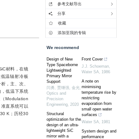
参考文献导出
分享
收藏
添加至我的专辑
We recommend
Design of New
Front Cover
Type Spaceborne
J.J. Schoeman
,
iC材料，在镜
Lightweighted
Water SA
,
1986
Primary Mirror
在低温辐射冷板
A note on
Support
分析，主、次、
minimising
闫勇, 贾继强, 金光
,
8内，低温下系统
temperature rise by
Optics and
restricting
odulation
Precision
evaporation from
Engineering
,
2020
表明，准直系统可以
small open water
 K；历经30
Structural
surfaces
optimization for the
Water SA
,
1981
design of an ultra-
lightweight SiC
System design and
mirror with a
performance