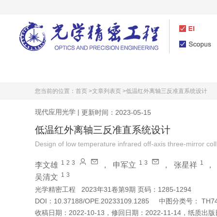
首页
期刊介绍
您当前的位置：
首页 >
文章列表页 >
低温红外离轴三反准直系统设计
现代应用光学
|
更新时间：2023-05-15
低温红外离轴三反准直系统设计
Design of low temperature infrared off-axis three-mirror col
1
2
3
1
3
1
李文雄
，
申军立
，
张星祥
1
3
吴清文
光学精密工程
2023年31卷第9期 页码：1285-1294
DOI：
10.37188/OPE.20233109.1285
中图分类号：
TH7
收稿日期：
2022-10-13
，
修回日期：
2022-11-14
，
纸质出版