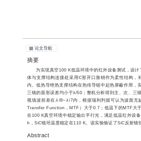
引用本文
阅读全文PDF
论文导航
摘要
为实现真空100 K低温环境中的红外设备测试，设
体与支撑结构连接处采用C形开口胀销作为柔性结构，
内。低热导绝热支撑结构在热传导链中起热屏蔽作用，实
三镜的面形误差均小于λ/50；整机分析得到主、次、三
视场波前差在
λ
/8~
λ
/7内，根据瑞利判据可认为波面无
Transfer Function，MTF）大于0.7；低温下的
在100 K真空环境中稳定输出平行光，满足低温红外设备
h，SiC镜坯温度稳定在110 K。该实验验证了SiC反
Abstract