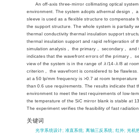
An off-axis three-mirror collimating optical syst
environment. The system adopts athermal design， an
sleeve is used as a flexible structure to compensate
the support structure. The whole system is partially w
thermal conductivity thermal insulation support structu
thermal insulation support and rapid refrigeration o
simulation analysis， the primary， secondary， and te
indicates that the wavefront errors of the primary， s
view of the system is in the range of
λ
/14-
λ
/8 at roo
criterion， the wavefront is considered to be flawles
at a 50 lp/mm frequency is 
>
0.7 at room temperature
than 0.6 use requirements. The results indicate that t
environment to meet the test requirements of low-temp
the temperature of the SiC mirror blank is stable at 1
The experiment verifies the feasibility of fast radiation
关键词
光学系统设计
;
准直系统
;
离轴三反系统
;
红外
;
光机