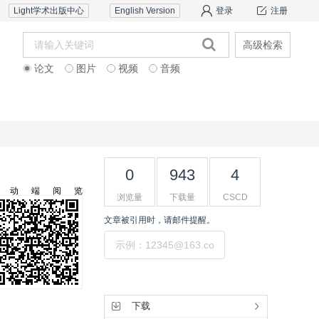
Light学术出版中心
English Version
登录
注册
高级检索
论文
图片
视频
音频
审稿服务
联系我们
0
943
4
移动端阅览
浏览量
下载量
CSCD
文章被引用时，请邮件提醒。
提交
工具集
下载