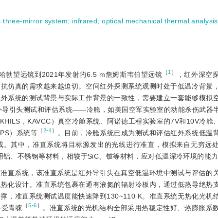
s three-mirror system
;
infrared
;
optical mechanical thermal analysis
［
1
］
哈勃望远镜到2021年发射的6.5 m詹姆斯韦伯望远镜
，红外深空
对抗仿真的需求越来越迫切。空间红外探测系统观测时处于低温冷背景
红外系统的测试背景与实际工作背景的一致性，需要建立一套能够模拟
红外导引头测试和评估系统——冷舱，如美国空军实验室的动能杀伤武器
Loop Simulator KHILS，KAVCC）真空冷舱系统、阿诺德工程实验室的7V和10
［
2-4
］
，CSPS）系统等
。目前，冷舱系统已成为测试和评估红外系统低温
成。其中，准直系统将目标源发出的光线进行准直，模拟来自无穷远
采用铝、不锈钢等材料，相较于SiC、铍等材料，应对低温深冷环境的能
的准直系统，该准直系统是红外导引头在真空低温环境中测试与评估的
无热化设计。准直系统包裹在通有液氮的辐射冷板内，通过低热导绝热
，准直系统测试温度能快速降到130~110 K。准直系统无热化光机
［
5-6
］
备受青睐
。准直系统的光机结构全部采用热稳定性好、热膨胀系