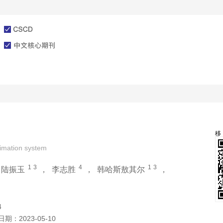
文章在线
投稿指南
limation system
1
3
4
1
3
，
陆振玉
，
李志胜
，
韩哈斯敖其尔
，
4
日期：
2023-05-10