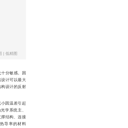
图
|
低精图
化十分敏感。因
该设计可以最大
结构设计的反射
减小因温差引起
为光学系统主、
支撑结构、连接
高热导率的材料