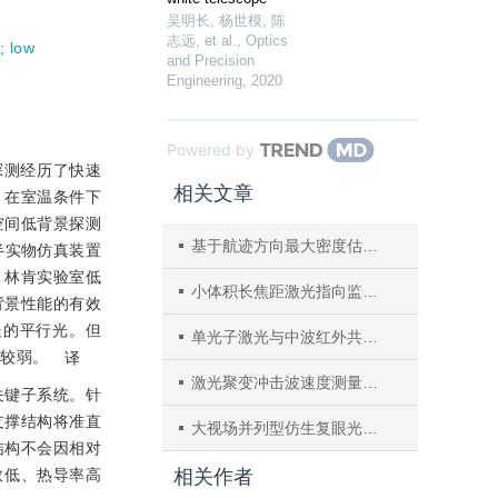
吴明长, 杨世模, 陈
志远, et al.
,
Optics
;
low
and Precision
Engineering
,
2020
Powered by
探测经历了快速
相关文章
，在室温条件下
空间低背景探测
基于航迹方向最大密度估计的红外多目标双站定位
半实物仿真装置
V冷舱、林肯实验室低
小体积长焦距激光指向监测装置研制
背景性能的有效
处的平行光。但
单光子激光与中波红外共口径探测光学系统
力较弱。
译
激光聚变冲击波速度测量光学系统设计
关键子系统。针
支撑结构将准直
大视场并列型仿生复眼光学系统
结构不会因相对
数低、热导率高
相关作者