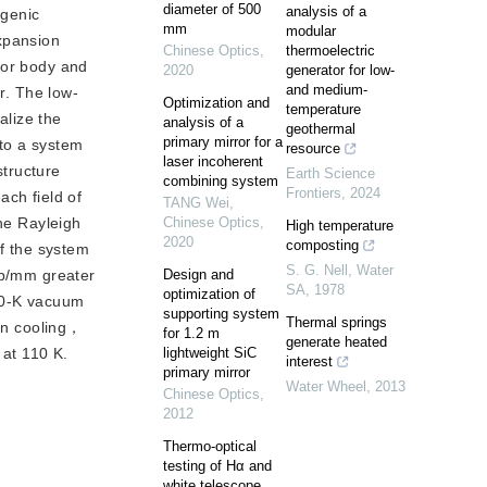
diameter of 500
analysis of a
ogenic
mm
modular
xpansion
Chinese Optics
,
thermoelectric
ror body and
2020
generator for low-
and medium-
r. The low-
Optimization and
temperature
alize the
analysis of a
geothermal
primary mirror for a
 to a system
resource
laser incoherent
structure
Earth Science
combining system
Frontiers
,
2024
ach field of
TANG Wei
,
the Rayleigh
Chinese Optics
,
High temperature
2020
composting
 the system 
S. G. Nell
,
Water
lp/mm greater
Design and
SA
,
1978
optimization of
100-K vacuum
supporting system
Thermal springs
ion cooling，
for 1.2 m
generate heated
 at 110 K.
lightweight SiC
interest
primary mirror
Water Wheel
,
2013
Chinese Optics
,
2012
Thermo-optical
testing of Hα and
white telescope