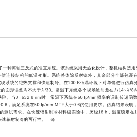
计了一种离轴三反式的准直系统。该系统采用无热化设计，整机结构选用S
补偿连接结构的低温变形。系统整体除反射镜外，其余部分全部包裹
现系统的绝热支撑和快速制冷。在100 K低温环境下对单镜进行仿真
镜的面形误差均不大于
λ
/30。常温下系统各个视场波前差在
λ
/14~
λ
/
缺陷。当
λ
=632.8 nm时，常温下系统在50 lp/mm频率的调制传递函数（M
MTF大于0.6，满足系统在50 lp/mm MTF大于0.6的使用要求。仿真结果
的测试需求。在快速辐射制冷材料级实验中，历经18 h，温度稳定在130
射镜快速辐射制冷的可行性。
译