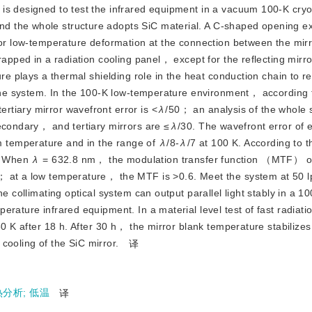
em is designed to test the infrared equipment in a vacuum 100-K cry
d the whole structure adopts SiC material. A C-shaped opening e
 for low-temperature deformation at the connection between the mir
rapped in a radiation cooling panel， except for the reflecting mirro
re plays a thermal shielding role in the heat conduction chain to re
f the system. In the 100-K low-temperature environment， according
rtiary mirror wavefront error is
<
λ
/50； an analysis of the whole 
econdary， and tertiary mirrors are ≤
λ
/30. The wavefront error of e
m temperature and in the range of
λ
/8-
λ
/7 at 100 K. According to 
s. When
λ
 = 632.8 nm， the modulation transfer function （MTF） of
； at a low temperature， the MTF is
>
0.6. Meet the system at 50 
he collimating optical system can output parallel light stably in a 
erature infrared equipment. In a material level test of fast radiat
30 K after 18 h. After 30 h， the mirror blank temperature stabilizes
 cooling of the SiC mirror.
译
热分析
;
低温
译