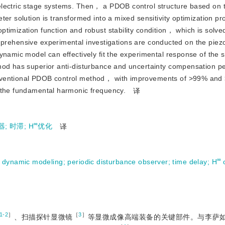
electric stage systems. Then， a PDOB control structure based on 
er solution is transformed into a mixed sensitivity optimization pr
timization function and robust stability condition， which is solved
prehensive experimental investigations are conducted on the piezoe
ynamic model can effectively fit the experimental response of the s
hod has superior anti-disturbance and uncertainty compensation pe
nventional PDOB control method， with improvements of 
>
99% and
 the fundamental harmonic frequency.
译
∞
器
;
时滞
;
H
优化
译
∞
;
dynamic modeling
;
periodic disturbance observer
;
time delay
;
H
1-2
］
［
3
］
、扫描探针显微镜
等显微成像高端装备的关键部件。与李萨