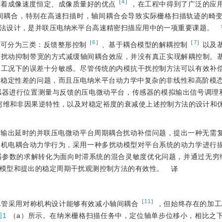
［
4
］
有着成像速度恒定、成像质量好的优点
，在工程中得到了广泛的应
间耦合，特别在高速扫描时，轴间耦合会导致实际栅格扫描轨迹的畸
法设计，是并联压电纳米平台高速精密扫描应用中的一项重要课题。
［
6
］
［
7
］
法可分为三类：反馈整形控制
、基于耦合模型的解耦控制
以及
高扰动抑制带宽的方式减缓轴间耦合效应，并没有真正实现解耦控制。
用工况下的误差十分敏感。尽管传统的内模抗干扰控制方法可以有效补
致稳定性差的问题，而且压电纳米平台动力学中复杂的非线性和高阶模
器进行位置测量与反馈的压电微动平台，传感器的模拟输出信号调理和
穷维和非因果逆特性，以及对稳定裕度的衰减使上述控制方法的设计和
有输出延时的并联压电微动平台周期耦合扰动补偿问题，提出一种无需
台机电耦合动力学行为，采用一种多扰动模型对平台系统的动力学进行
器参数的求解转化为面向时滞系统的混合灵敏度优化问题，并通过无穷
模型和提出的稳定周期干扰观测控制方法的有效性。
译
［
11
］
尽管采用对称机构设计能够有效减小轴间耦合
，但始终存在的加工
图1
（a）所示。在纳米栅格扫描任务中，定位轴单步位移小，相比之