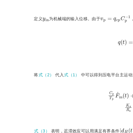
y
i
n
v
1
p
=
q
c
p
C
p
-
定义
为机械端的输入位移。由于
q
(
t
)
=
将
式（2）
代入
式（1）
中可以得到压电平台主运动
C
p
T
p
F
˙
i
n
(
t
)
+
1
R
a
T
p
|
d
H
(
t
式（3）
表明，迟滞效应可以用满足有界条件