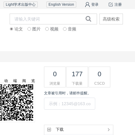
Light学术出版中心
English Version
登录
注册
高级检索
论文
图片
视频
音频
审稿服务
联系我们
0
177
0
移动端阅览
浏览量
下载量
CSCD
文章被引用时，请邮件提醒。
提交
工具集
下载