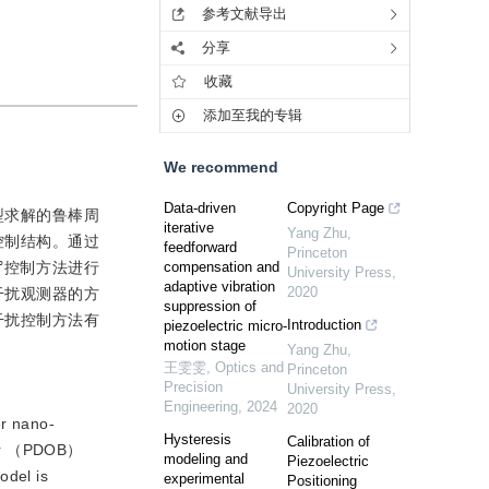
参考文献导出
分享
收藏
添加至我的专辑
We recommend
Data-driven
Copyright Page
型求解的鲁棒周
iterative
Yang Zhu
,
控制结构。通过
feedforward
Princeton
∞
控制方法进行
compensation and
University Press
,
adaptive vibration
2020
干扰观测器的方
suppression of
干扰控制方法有
Introduction
piezoelectric micro-
motion stage
Yang Zhu
,
王雯雯
,
Optics and
Princeton
Precision
University Press
,
Engineering
,
2024
2020
er nano-
Hysteresis
Calibration of
rver （PDOB）
modeling and
Piezoelectric
odel is
experimental
Positioning