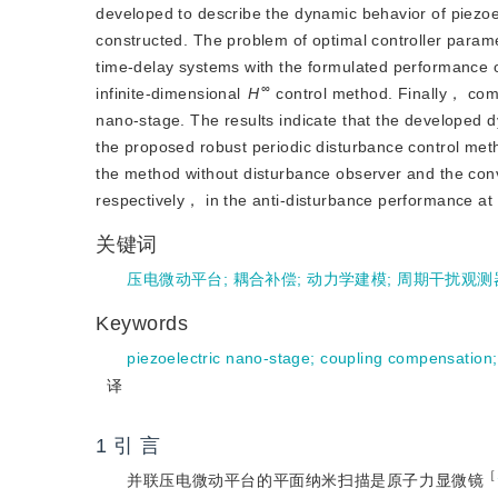
developed to describe the dynamic behavior of piezo
constructed. The problem of optimal controller paramet
time-delay systems with the formulated performance op
∞
infinite-dimensional
H
 control method. Finally， com
nano-stage. The results indicate that the developed d
the proposed robust periodic disturbance control met
the method without disturbance observer and the co
respectively， in the anti-disturbance performance at
关键词
压电微动平台
;
耦合补偿
;
动力学建模
;
周期干扰观测
Keywords
piezoelectric nano-stage
;
coupling compensation
译
1 引 言
［
并联压电微动平台的平面纳米扫描是原子力显微镜