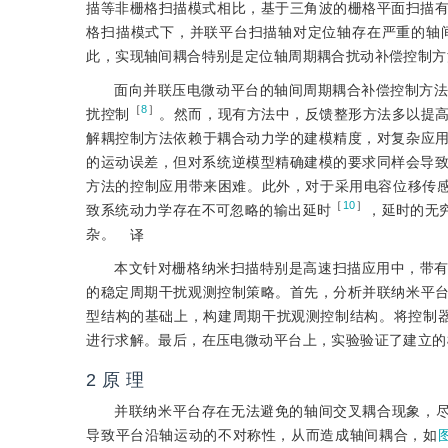
描等非栅格扫描模式相比，基于三角波的栅格平面扫描
格扫描模式下，并联平台扫描轴对定位轴存在严重的轴
此，实现轴间耦合特别是定位轴周期耦合扰动补偿控制方
面向并联压电微动平台的轴间周期耦合补偿控制方
［
8
］
扰控制
。然而，现有方法中，反馈整形方法多以提
解耦控制方法依赖于耦合动力学的建模精度，对复杂应
的运动误差，但对系统逆模型精确建模的要求同样会导
方法的控制应用带来困难。此外，对于采用电容位移传感
［
10
］
致系统动力学存在不可忽略的输出延时
，延时的无
杂。
译
本文针对栅格纳米扫描特别是高速扫描应用中，带
的稳定周期干扰观测控制策略。首先，分析并联纳米平
型结构的基础上，构建周期干扰观测控制结构。将控制
进行求解。最后，在压电微动平台上，实验验证了建立的
2 原 理
并联纳米平台存在无法避免的轴间交叉耦合现象，
导致平台沿轴运动的不对称性，从而造成轴间耦合，如