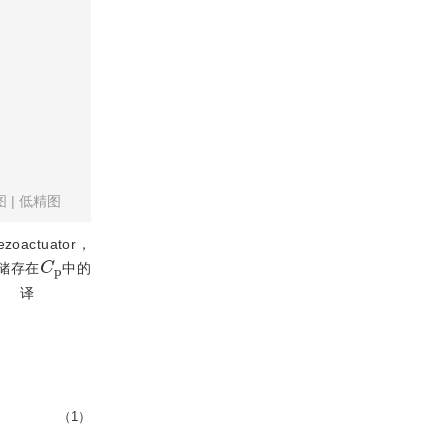
图
|
低精图
actuator，
C
p
储存在
中的
。
译
（1）