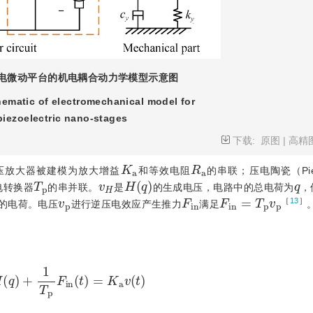
电微动平台的机电耦合动力学模型示意图
ematic of electromechanical model for
piezoelectric nano-stages
下载:
原图
|
高精
K
a
R
a
压放大器被建模为放大增益
和等效电阻
的串联；压电陶瓷（Piezo
T
p
v
H
H
(
q
)
q
电转换器
的串并联。
是
的生成电压，电路中的总电荷为
，
v
p
F
i
n
F
i
n
=
T
p
v
p
［
13
］
的电荷。电压
进行逆压电效应产生推力
满足
+
H
(
q
)
+
1
T
p
F
i
n
(
t
)
=
K
a
v
(
t
)