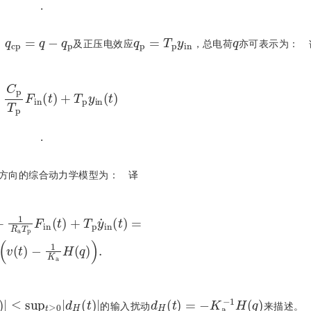
.
q
c
p
=
q
-
q
p
q
p
=
T
p
y
i
n
q
，
及正压电效应
，总电荷
亦可表示为：
C
p
T
p
F
i
n
(
t
)
+
T
p
y
i
n
(
t
)
.
方向的综合动力学模型为：
译
F
i
n
(
t
)
+
T
p
y
˙
i
n
(
t
)
=
K
a
R
a
v
(
t
)
-
1
K
a
H
(
q
)
.
)
|
≤
s
u
p
t
≥
0
|
d
H
(
t
)
|
d
H
(
t
)
=
-
K
a
-
1
H
(
q
)
的输入扰动
来描述。