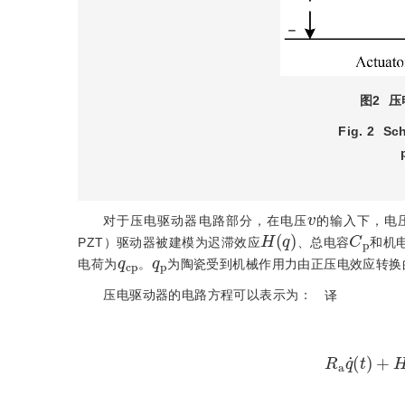
图2
压
Fig. 2
Sch
v
对于压电驱动器电路部分，在电压
的输入下，电
H
(
q
)
C
p
PZT）驱动器被建模为迟滞效应
、总电容
和机
q
c
p
q
p
电荷为
。
为陶瓷受到机械作用力由正压电效应转换
压电驱动器的电路方程可以表示为：
译
R
a
q
˙
(
t
)