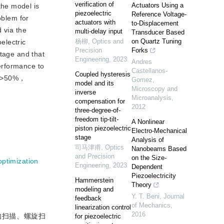
verification of
Actuators Using a
the model is
piezoelectric
Reference Voltage-
oblem for
actuators with
to-Displacement
 via the
multi-delay input
Transducer Based
杨柳
,
Optics and
on Quartz Tuning
lectric 
Precision
Forks
tage and that 
Engineering
,
2023
Andres
rformance to 
Castellanos-
Coupled hysteresis
>
50%，
Gomez
,
model and its
Microscopy and
inverse
Microanalysis
,
compensation for
2012
three-degree-of-
freedom tip-tilt-
A Nonlinear
piston piezoelectric
Electro-Mechanical
stage
Analysis of
司马津甫
,
Optics
Nanobeams Based
and Precision
on the Size-
optimization
Engineering
,
2023
Dependent
Piezoelectricity
Hammerstein
Theory
modeling and
Y. T. Beni
,
Journal
feedback
of Mechanics
,
linearization control
2016
如扫描、螺旋扫
for piezoelectric