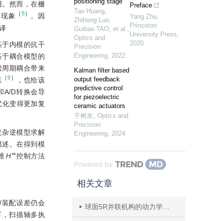
positioning stage
用。然而，在栅
Preface
Tao Huang,
［
5
］
变现象
。因
Yang Zhu
,
Zhihong Luo,
Princeton
译
Guibao TAO, et al.
,
University Press
,
Optics and
2020
基于内模的抗干
Precision
Engineering
,
2022
基于耦合模型的
偿周期耦合带来
Kalman filter based
［
9
］
output feedback
态
，也给该
predictive control
A/D转换会导
for piezoelectric
优化变得更加复
ceramic actuators
于树友
,
Optics and
Precision
复杂逆模型求解
Engineering
,
2024
描述。在得到模
∞
维
H
控制方法
Powered by
相关文章
/装配误差仍会
球面5R并联机构的动力学建模及动载分配优化
下，扫描轴多执