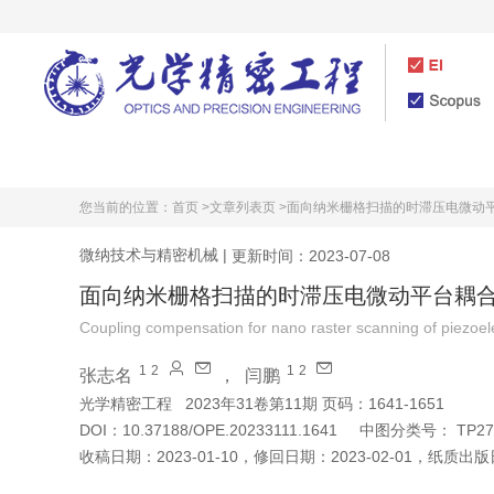
首页
期刊介绍
您当前的位置：
首页 >
文章列表页 >
面向纳米栅格扫描的时滞压电微动
微纳技术与精密机械
|
更新时间：2023-07-08
面向纳米栅格扫描的时滞压电微动平台耦
Coupling compensation for nano raster scanning of piezoele
1
2
1
2
张志名
，
闫鹏
光学精密工程
2023年31卷第11期 页码：1641-1651
DOI：
10.37188/OPE.20233111.1641
中图分类号：
TP27
收稿日期：
2023-01-10
，
修回日期：
2023-02-01
，
纸质出版