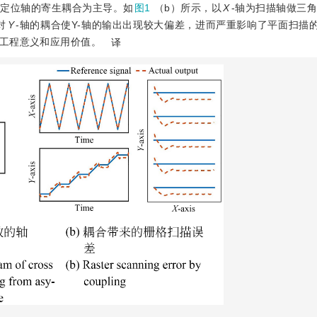
对定位轴的寄生耦合为主导。如
图1
（b）所示，以
X
-轴为扫描轴做三
对
Y
-轴的耦合使Y-轴的输出出现较大偏差，进而严重影响了平面扫描
工程意义和应用价值。
译