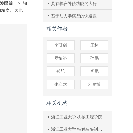
角波跟踪，
Y
-轴
具有耦合补偿功能的大行程二维柔性平台
的精度。因此，
基于动力学模型的快速反射镜设计
相关作者
李研彪
王林
罗怡沁
孙鹏
郑航
闫鹏
张立龙
刘鹏博
相关机构
浙江工业大学 机械工程学院
浙江工业大学 特种装备制造与先进加工技术教育部重点实验室