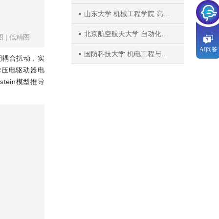
山东大学 机械工程学院 高效洁净机械制造教育部重点实验室
北京航空航天大学 自动化科学与电气工程学院
图
|
低精图
AI问答
国防科技大学 机电工程与自动化学院2. 湖南兵器资江机器有限公司
期耦合扰动，实
虑压电驱动器电
tein模型推导