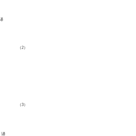
译
（2）
（3）
译