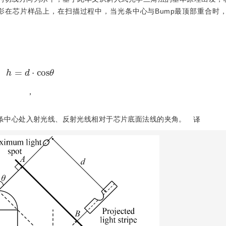
影在芯片样品上，在扫描过程中，当光条中心与Bump最顶部重合时
h
=
d
⋅
c
o
s
θ
，
条中心处入射光线、反射光线相对于芯片底面法线的夹角。
译