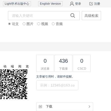
Light学术出版中心
English Version
登录
注册
高级检索
论文
图片
视频
音频
审稿服务
联系我们
0
436
0
移动端阅览
浏览量
下载量
CSCD
文章被引用时，请邮件提醒。
提交
工具集
下载