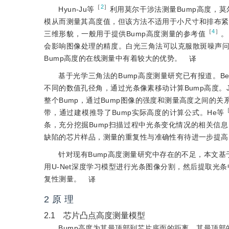
［
2
］
Hyun-Ju等
利用莫尔干涉法测量Bump高度，莫
模从而测量其高度值，但该方法不适用于小尺寸和排布紧密
［
4
］
三维形貌，一般用于提供Bump高度测量的参考值
。
会影响图像处理的精度。白光三角法可以克服散斑噪声
Bump高度的在线测量中有着较大的优势。
译
基于光学三角法的Bump高度测量研究已有报道。Ben-
不同的数值孔径角，通过光条像素移动计算Bump高度。J
整个Bump，通过Bump图像的强度和测量高度之间的关
带，通过建模推导了Bump实际高度的计算公式。He等
条，充分挖掘Bump扫描过程中光条变化情况的相关信
缺陷的芯片样品，测量的重复性与准确性有待进一步提高
针对现有Bump高度测量研究中存在的不足，本文基
用U-Net深度学习模型进行光条图像分割，然后提取光
复性测量。
译
2 原 理
2.1 芯片凸点高度测量模型
Bump高度为其最顶部到芯片底面的距离，其最顶部