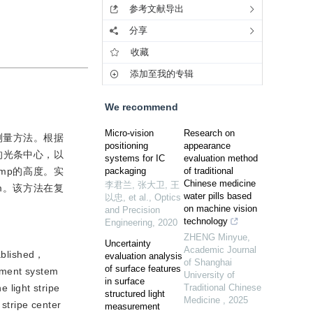
参考文献导出
分享
收藏
添加至我的专辑
We recommend
Micro-vision
Research on
测量方法。根据
positioning
appearance
的光条中心，以
systems for IC
evaluation method
mp的高度。实
packaging
of traditional
Chinese medicine
李君兰, 张大卫, 王
 μm。该方法在复
water pills based
以忠, et al.
,
Optics
on machine vision
and Precision
technology
Engineering
,
2020
ZHENG Minyue
,
Uncertainty
Academic Journal
ablished，
evaluation analysis
of Shanghai
of surface features
ement system
University of
in surface
 light stripe
Traditional Chinese
structured light
Medicine
,
2025
stripe center
measurement