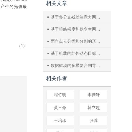
相关文章
，产生的光斑最
基于多分支残差注意力网络的水下图像增强
基于策略梯度和伪孪生网络的异源图像匹配
面向点云分类和分割的形状自适应特征聚合网络
（1）
基于机载的红外动态目标视频实时超分辨率重建
数据驱动的多模复合制导信息融合及其试验验证
相关作者
程竹明
李佳轩
黄三傲
韩立超
王培珍
张荐