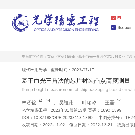
首页
期刊介绍
您当前的位置：
首页 >
文章列表页 >
基于白光三角法的芯片封装凸点高
现代应用光学
|
更新时间：2023-07-17
基于白光三角法的芯片封装凸点高度测量
Bump height measurement of chip packaging based on white 
林贤锦
，
吴祖伟
，
叶瑞乾
，
王磊
光学精密工程
2023年31卷第13期 页码：1890-1899
DOI：
10.37188/OPE.20233113.1890
中图分类号：
TH7
收稿日期：
2022-11-02
，
修回日期：
2022-12-21
，
纸质出版