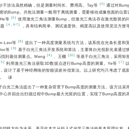
［
3
］
尔干涉法虽然精确，但是测量时间长、费用高。Tay等
通过对Bum
的Bump。共焦法测量一般用于离线测量，需要移动成像焦面的位置以
［
5
］
He等
使用激光三角法测量Bump，但激光三角法存在激光散斑的
［
4
，
6-7
］
问题
，具有结构简单、测试速度快、精度高以及使用灵活方便
［
8
］
Levi等
提出了一种高度测量系统与方法，该系统在光条长度和
［
9
］
oo等
基于白光三角法开发系统和算法，主要将白光投影光束通过
［
4
］
［
10
］
系找到最佳测量点。Meng
、王棚
等基于白光三角法，采用矩
［
5
］
［
7
］
利用激光三角法获取3D数据点进行Bump高度的测量。Ye等
息，设计了基于神经网络的智能误差补偿算法。以上研究均只考虑了底
。
译
于白光三角法提出了一种复杂背景下Bump高度的测量方法。该方法采
条中心并拟合出扫描过程中Bump最大光斑的位置，实现了Bump高度的
的切线方向为水平，基于此本文从斜入式光学三角法的基本原理出发，构