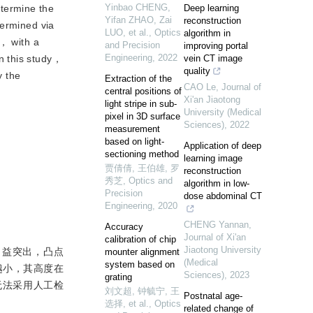
Yinbao CHENG,
termine the
Deep learning
Yifan ZHAO, Zai
reconstruction
termined via
LUO, et al.
,
Optics
algorithm in
m， with a
and Precision
improving portal
Engineering
,
2022
n this study，
vein CT image
quality
y the
Extraction of the
CAO Le
,
Journal of
central positions of
Xi'an Jiaotong
light stripe in sub-
University (Medical
pixel in 3D surface
Sciences)
,
2022
measurement
based on light-
Application of deep
sectioning method
learning image
贾倩倩, 王伯雄, 罗
reconstruction
秀芝
,
Optics and
algorithm in low-
Precision
dose abdominal CT
Engineering
,
2020
CHENG Yannan
,
Accuracy
Journal of Xi'an
calibration of chip
Jiaotong University
日益突出，凸点
mounter alignment
(Medical
system based on
越小，其高度在
Sciences)
,
2023
grating
无法采用人工检
刘文超, 钟毓宁, 王
Postnatal age-
选择, et al.
,
Optics
related change of