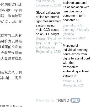
and Precision
brain volume and
p的阴影进行建
Engineering
,
2020
its association with
构建Bump的
neurobehavior
Global calibration
问题，激光散斑
outcome in term
of line-structured-
neonates
light measurement
等优点，因此在
system using
Journal of Xi'an
multi-CCD based
Jiaotong University
on an LCD target
(Medical
宽度方向上具有
Sciences)
,
2024
贾倩倩, 王伯雄, 赵
狭缝扩宽以照亮
博华, et al.
,
Optics
Mapping of
形截面的准直光
and Precision
individual sensory
Engineering
,
2020
以会聚光投影光
nerve axons from
面无金属布线及
digits to spinal cord
with the
transparent
embedding solvent
用会聚光条，利
system
高准确性、高重
Yating Yi
,
Cell
Research
,
2024
Powered by
建芯片Bump