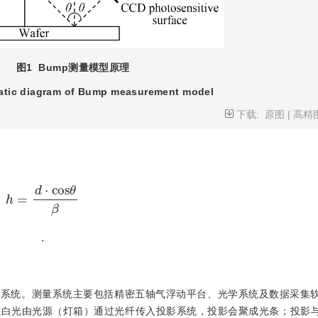
图1
Bump测量模型原理
tic diagram of Bump measurement model
下载:
原图
|
高精
h
=
d
⋅
c
o
s
θ
β
.
量系统。测量系统主要包括精密五轴气浮动平台、光学系统及数据采集
强白光由光源（灯箱）通过光纤传入投影系统，投影会聚成光条；投影