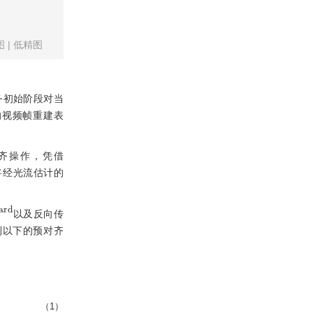
图
|
低精图
务初始阶段对当
的视频帧重建表
齐操作，凭借
将经光流估计的
w
a
r
d
以及反向传
到以下的预对齐
（1）