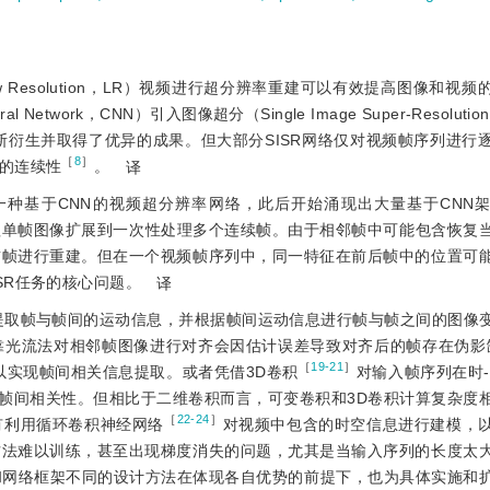
Resolution，LR）视频进行超分辨率重建可以有效提高图像和视
al Network，CNN）引入图像超分（Single Image Super-Resoluti
断衍生并取得了优异的成果。但大部分SISR网络仅对视频帧序列进行
［
8
］
的连续性
。
译
一种基于CNN的视频超分辨率网络，此后开始涌现出大量基于CNN架
处理单帧图像扩展到一次性处理多个连续帧。由于相邻帧中可能包含恢复
前帧进行重建。但在一个视频帧序列中，同一特征在前后帧中的位置可
SR任务的核心问题。
译
提取帧与帧间的运动信息，并根据帧间运动信息进行帧与帧之间的图像
靠光流法对相邻帧图像进行对齐会因估计误差导致对齐后的帧存在伪影
［
19-21
］
以实现帧间相关信息提取。或者凭借3D卷积
对输入帧序列在时-空
信息处理帧间相关性。但相比于二维卷积而言，可变卷积和3D卷积计算复杂
［
22-24
］
有利用循环卷积神经网络
对视频中包含的时空信息进行建模，
方法难以训练，甚至出现梯度消失的问题，尤其是当输入序列的长度太
和网络框架不同的设计方法在体现各自优势的前提下，也为具体实施和