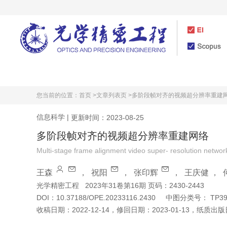
首页
期刊介绍
您当前的位置：
首页 >
文章列表页 >
多阶段帧对齐的视频超分辨率重建
信息科学
|
更新时间：2023-08-25
多阶段帧对齐的视频超分辨率重建网络
Multi-stage frame alignment video super- resolution networ
王森
，
祝阳
，
张印辉
，
王庆健
，
光学精密工程
2023年31卷第16期 页码：2430-2443
DOI：
10.37188/OPE.20233116.2430
中图分类号：
TP3
收稿日期：
2022-12-14
，
修回日期：
2023-01-13
，
纸质出版