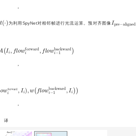
，
e
t
⋅
I
a
p
l
i
r
g
e
n
-
e
d
为利用SpyNet对相邻帧进行光流运算。预对齐图像
I
i
,
f
l
o
w
i
f
o
r
w
a
r
d
,
f
l
o
w
i
-
1
b
a
c
k
w
a
r
d
，
o
r
w
a
r
d
,
I
i
,
w
f
l
o
w
i
-
1
b
a
c
k
w
a
r
d
,
I
i
，
译