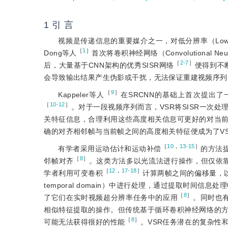
1 引 言
视频是传递信息的重要媒介之一，对低分辨率（Low 
［
1
］
Dong等人
首次将卷积神经网络（Convolutional Neur
［
2-7
］
后，大量基于CNN架构的优秀SISR网络
便得到不
会导致输出结果产生伪影或干扰，无法保证重建视频序列
［
9
］
Kappeler等人
在SRCNN的基础上首次提出了
［
10-12
］
。对于一段视频序列而言，VSR将SISR一次
关特征信息，合理利用这些高度相关信息可更好的对当
确的对齐相邻帧与当前帧之间的高度相关特征便成为了V
［
10
，
13-15
］
有学者采用运动估计和运动补偿
的方法
［
8
］
邻帧对齐
。这类方法多以光流法进行操作，但仅依
［
12
，
17-18
］
学者利用可变卷积
计算两帧之间的偏移量，
temporal domain）中进行处理，通过提取时间
［
8
］
了它们在实时视频超分辨率任务中的应用
。同时也
相似特征提取的操作。但传统基于循环卷积神经网络的
［
8
］
可能无法获得很好的性能
。VSR任务潜在的复杂性