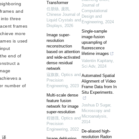
Transformer
eighboring
Journal of
任朋炀, 庞凯
,
Computational
 frames and
Chinese Journal of
Design and
 into three
Liquid Crystals and
Engineering
,
2024
Displays
,
2026
jacent frames
Single-sample
 achieve more
Image super-
image-fusion
resolution
frames is used
upsampling of
reconstruction
fluorescence
input
based on attention
lifetime images
 the end of
and wide-activated
Valentin Kapitany
,
dense residual
onstruct a
Sci Adv
,
2024
network
image
寇旗旗
,
Optics and
Automated Spatial
 achieves a
Precision
Alignment of Video
wer number of
Engineering
,
2023
Frame Data from In
Situ Experiments.
Multi-scale dense
feature fusion
Joshua D Sugar
,
network for image
Microscopy and
super-resolution
Microanalysis
,
程德强
,
Optics and
2014
Precision
Engineering
,
2022
De-aliased high-
resolution Radon
译
Image deblurring