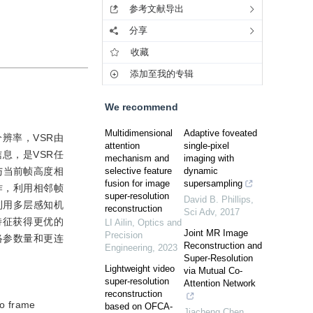
参考文献导出
分享
收藏
添加至我的专辑
We recommend
Multidimensional
Adaptive foveated
分辨率，VSR由
attention
single-pixel
息，是VSR任
mechanism and
imaging with
与当前帧高度相
selective feature
dynamic
fusion for image
supersampling
作，利用相邻帧
super-resolution
David B. Phillips
,
利用多层感知机
reconstruction
Sci Adv
,
2017
像特征获得更优的
LI Ailin
,
Optics and
Joint MR Image
Precision
络参数量和更连
Reconstruction and
Engineering
,
2023
Super-Resolution
Lightweight video
via Mutual Co-
super-resolution
Attention Network
reconstruction
eo frame
based on OFCA-
Jiacheng Chen
,