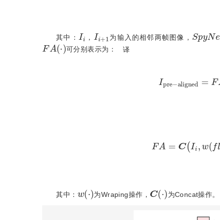
I
i
I
i
+
1
S
p
y
N
其中：
，
为输入的相邻两帧图像，
F
A
⋅
可分别表示为：
译
I
p
r
e
-
a
l
i
g
n
e
d
=
F
A
F
A
=
C
I
i
,
w
f
l
o
w
i
f
w
⋅
C
⋅
其中：
为Wraping操作，
为Concat操作。