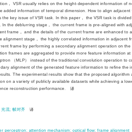
ion， VSR usually relies on the height-dependent information of n
he added information of temporal dimension. How to align adjacent
 the key issue of VSR task. In this paper， the VSR task is divided
In the deblurring stage， the current frame is pre-aligned with ad
urrent frame， and the details of the current frame are enhanced to
 the alignment stage， the highly correlated information in adjacent 
current frame by performing a secondary alignment operation on the 
tion frames are aggregated to provide more feature information at
ptron （MLP） instead of the traditional convolution operation to c
ary alignment of the generated feature information to refine the 
results. The experimental results show that the proposed algorithm
n on a variety of publicly available datasets while achieving a lo
nce reconstruction performance.
译
;
光流
;
帧对齐
译
yer perceptron
;
attention mechanism
;
optical flow
;
frame alignment