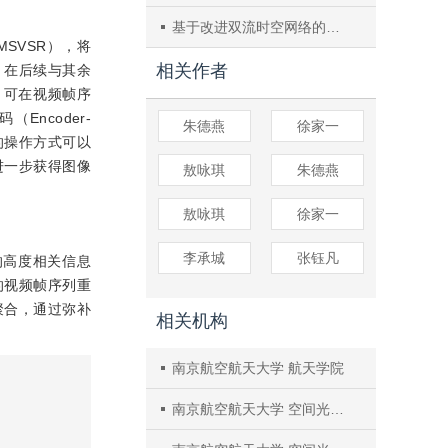
基于改进双流时空网络的人体行为识别
k，MSVSR），将
相关作者
。在后续与其余
，可在视频帧序
ncoder-
朱德燕
徐家一
的操作方式可以
进一步获得图像
敖咏琪
朱德燕
敖咏琪
徐家一
李承城
张钰凡
的高度相关信息
的视频帧序列重
聚合，通过弥补
相关机构
南京航空航天大学 航天学院
南京航空航天大学 空间光电探测与感知工信部重点实验室