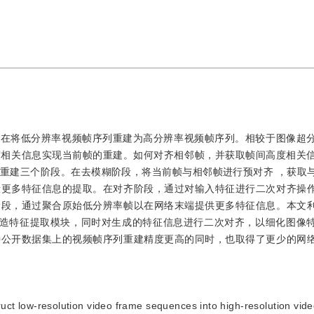
on，VSR）旨在将低分辨率视频帧序列重建为高分辨率视频帧序列。相较于图像超
相关信息实现当前帧的重建。如何对齐相邻帧，并获取帧间高度相关信
、重建三个阶段。在去模糊阶段，将当前帧与相邻帧进行预对齐 ，获取
段更多特征信息的提取。在对齐阶段，通过对输入特征进行二次对齐操
阶段，通过聚合原始低分辨率帧以在网络末端提供更多特征信息。本文
替传统卷积操作构造特征提取模块，同时对生成的特征信息进行二次对齐，以细化图
种公开数据集上的视频帧序列重建精度更高的同时，也取得了更少的网
t low-resolution video frame sequences into high-resolution vid