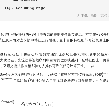
Fig.2
Deblurring stage
下载:
原图
|
高精
近帧进行特征提取的VSR可更有效的提取更多细节信息。本文在VSR任
关信息从而对当前帧中特征进行增强，更丰富的特征细节可获取更佳
进行运动估计和运动补偿的方法实现多尺度去模糊模块中的预对
最大优势在于光流法将视频序列中目标的位移映射到一组特征图上，再
，采用光流法作为相邻帧对齐操作可降低部分计算开销。
译
f
l
o
w
i
f
o
r
pyNet对相邻帧进行运动估计，获取当前帧的前向传播光流
b
a
c
k
w
a
r
d
f
r
a
m
e
i
与原始帧
输入至光流对齐块进行对齐操作，可以得
a
r
d
,
f
o
r
w
a
r
d
=
S
p
y
N
e
t
I
i
,
I
i
±
1