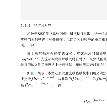
2
.
1
.
1 特征预对齐
相较于SISR仅从单张图像中进行特征提取，结合邻
前帧与相邻帧进行对齐操作，以结合相邻帧中的高度相
现。
译
鉴于相邻帧对齐操作的优势，本文采用对相邻帧
［
26
］
SpyNet
光流法实现相邻帧的特征对齐。光流法的
特征图输入到后续网络中进行运算。相较于其余对齐方法
如
图3
所示，本文在多尺度去模糊模块中利用光流法S
f
l
o
w
i
b
a
c
k
w
a
r
d
f
l
o
w
i
f
o
r
w
a
r
d
f
l
o
w
i
播光流
。将获取的
和
f
a
l
o
l
i
g
w
n
i
p
e
r
d
e
-
帧
：
译
f
l
o
w
i
b
a
c
k
w