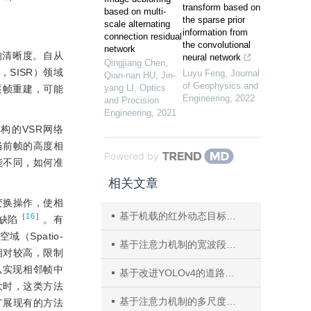
transform based on
based on multi-
the sparse prior
scale alternating
information from
connection residual
the convolutional
network
频的清晰度。自从
neural network
Qingjiang Chen,
on，SISR）领域
Luyu Feng
,
Journal
Qian-nan HU, Jin-
of Geophysics and
yang LI
,
Optics
逐帧重建，可能
Engineering
,
2022
and Precision
Engineering
,
2021
构的VSR网络
当前帧的高度相
Powered by
能不同，如何准
相关文章
变换操作，使相
基于机载的红外动态目标视频实时超分辨率重建
［
16
］
缺陷
。有
域（Spatio-
基于注意力机制的宽波段小目标实时去模糊
度相对较高，限制
以实现相邻帧中
基于改进YOLOv4的道路交通标志识别
大时，这类方法
基于注意力机制的多尺度车辆行人检测算法
扩展现有的方法