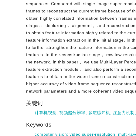
sequences. Compared with single image super-resolut
frames to reconstruct the current frame because of t
obtain highly correlated information between frames is
stages： deblurring， alignment， and reconstruction. 
to obtain feature information highly related to the c
feature information extraction in the initial stage. In
to further strengthen the feature information in the 
features. In the reconstruction stage， raw low-resolu
the network. In this paper， we use Multi-Layer Perce
feature extraction module， and also perform a second
features to obtain better video frame reconstruction 
higher accuracy of video frame sequence reconstructio
network parameters and a more coherent video seque
关键词
计算机视觉
;
视频超分辨率
;
多层感知机
;
注意力机制
Keywords
computer vision
;
video super-resolution
;
multi-la