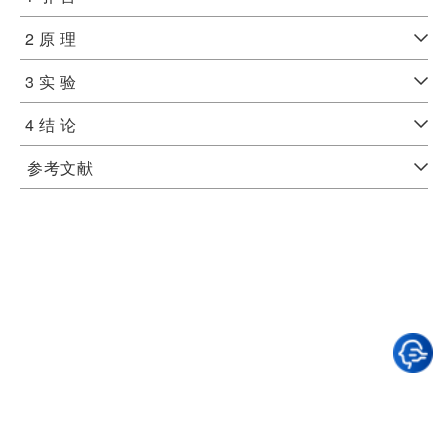
2 原 理
3 实 验
4 结 论
参考文献