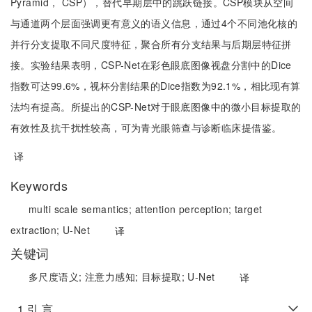
Pyramid， CSP），替代早期层中的跳跃链接。CSP模块从空间
与通道两个层面强调更有意义的语义信息，通过4个不同池化核的
并行分支提取不同尺度特征，聚合所有分支结果与后期层特征拼
接。实验结果表明，CSP-Net在彩色眼底图像视盘分割中的Dice
指数可达99.6%，视杯分割结果的Dice指数为92.1%，相比现有算
法均有提高。所提出的CSP-Net对于眼底图像中的微小目标提取的
有效性及抗干扰性较高，可为青光眼筛查与诊断临床提借鉴。
译
Keywords
multi scale semantics;
attention perception;
target
extraction;
U-Net
译
关键词
多尺度语义;
注意力感知;
目标提取;
U-Net
译
1 引 言