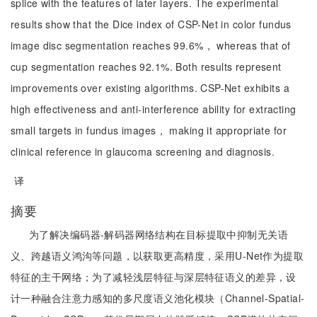
splice with the features of later layers. The experimental
results show that the Dice index of CSP-Net in color fundus
image disc segmentation reaches 99.6%， whereas that of
cup segmentation reaches 92.1%. Both results represent
improvements over existing algorithms. CSP-Net exhibits a
high effectiveness and anti-interference ability for extracting
small targets in fundus images， making it appropriate for
clinical reference in glaucoma screening and diagnosis.
译
摘要
为了解决编码器-解码器网络结构在目标提取中抑制无关语
义、跨越语义鸿沟等问题，以获取更高精度，采用U-Net作为提取
特征的主干网络；为了减轻浅层特征与深层特征语义的差异，设
计一种融合注意力感知的多尺度语义池化模块（Channel-Spatial-