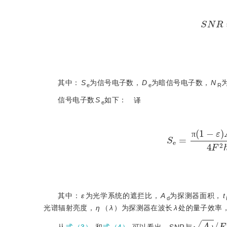
S
N
其中：
S
为信号电子数，
D
为暗信号电子数，
N
e
e
R
信号电子数
S
如下：
译
e
S
e
=
π
(
1
-
ε
)
A
d
t
i
π
其中：
ε
为光学系统的遮拦比，
A
为探测器面积，
t
d
光谱辐射亮度，
η
（
λ
）为探测器在波长
λ
处的量子效率
A
d
/
F
从
式（3）
和
式（4）
可以看出，SNR与