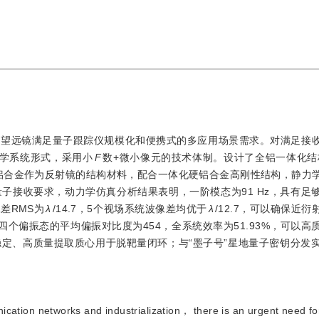
收望远镜满足量子跟踪仪规模化和便携式的多应用场景需求。对满足接
光学系统形式，采用小
F
数+微小像元的技术体制。设计了全铝一体化结构
1微晶铝合金作为反射镜的结构材料，配合一体化硬铝合金高刚性结构，静力
子接收要求，动力学仿真分析结果表明，一阶模态为91 Hz，具有足
差RMS为
λ
/14.7，5个视场系统波像差均优于
λ
/12.7，可以确保近
四个偏振态的平均偏振对比度为454，全系统效率为51.93%，可以高
以稳定、高质量提取质心用于脱靶量闭环；与“墨子号”星地量子密钥分发实验
tion networks and industrialization， there is an urgent need for