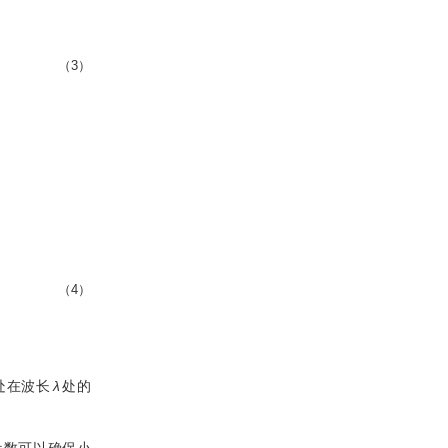
（3）
（4）
处在波长
λ
处的
参数可以确保小