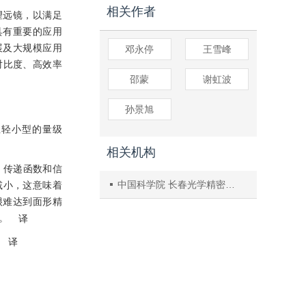
相关作者
望远镜，以满足
具有重要的应用
展及大规模应用
邓永停
王雪峰
对比度、高效率
邵蒙
谢虹波
孙景旭
至轻小型的量级
相关机构
，传递函数和信
中国科学院 长春光学精密机械与物理研究所
减小，这意味着
很难达到面形精
。
译
译