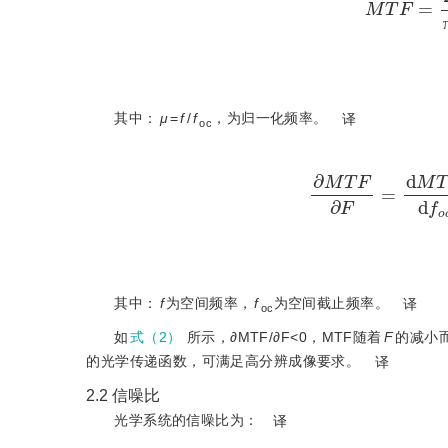
其中：
μ
=
f
/
f
，为归一化频率。
译
oc
∂
M
T
F
∂
F
=
d
M
其中：
f
为空间频率，
f
为空间截止频率。
译
oc
如
式（2）
所示，∂MTF/∂F
<
0，MTF随着
F
的减小
的光学传递函数，可满足高分辨成像要求。
译
2.2 信噪比
光学系统的信噪比为：
译