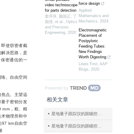
force design
video technoscope
for parts detection
Applied
Mathematics and
姜萍萍, 颜国正, 丁
Mechanics
,
2024
国清, et al.
,
Optics
and Precision
Electromagnetic
Engineering
,
2020
Placement of
Postpyloric
，即使窃密者截
Feeding Tubes:
New Findings
的解决思路，是
Worth Digesting
子保密通信的一
Lewis First
,
AAP
Blogs
,
2020
网络。自由空间
Powered by
库德焦点。主望远
相关文章
和量子密钥分发
 mm，粗、精
星地量子跟踪仪的跟瞄控制系统
技术物理所和中
7 km自由空
星地量子跟踪仪的跟瞄控制系统
译