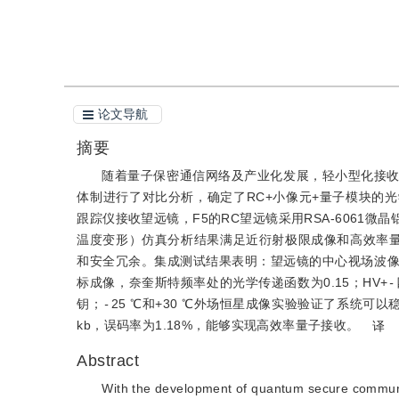
引用本文
阅读全文PDF
论文导航
摘要
随着量子保密通信网络及产业化发展，轻小型化接
体制进行了对比分析，确定了RC+小像元+量子模块的
跟踪仪接收望远镜，F5的RC望远镜采用RSA-606
温度变形）仿真分析结果满足近衍射极限成像和高效率量
和安全冗余。集成测试结果表明：望远镜的中心视场波像
标成像，奈奎斯特频率处的光学传递函数为0.15；HV+
-
钥；
-
25 ℃和+30 ℃外场恒星成像实验验证了系统可
kb，误码率为1.18%，能够实现高效率量子接收。
译
Abstract
With the development of quantum secure communica