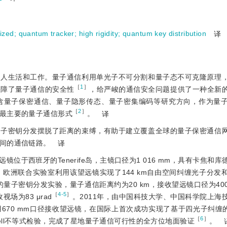
rized
;
quantum tracker
;
high rigidity
;
quantum key distribution
译
个人生活和工作。量子通信利用单光子不可分割和量子态不可克隆原理
［
1
］
保障了量子通信的安全性
，给严峻的通信安全问题提供了一种全新
含量子保密通信、量子隐形传态、量子密集编码等研究方向，作为量
［
2
］
最主要的量子通信形式
。
译
量子密钥分发摆脱了距离的束缚，有助于建立覆盖全球的量子保密通信
间的通信链路。
译
位于西班牙的Tenerife岛，主镜口径为1 016 mm，具有卡焦和
年，欧洲联合实验室利用该望远镜实现了144 km自由空间纠缠光子分发
量子密钥分发实验，量子通信距离约为20 km，接收望远镜口径为400
［
4-5
］
场为83 μrad
。2011年，由中国科技大学、中国科学院上海
70 mm口径接收望远镜，在国际上首次成功实现了基于四光子纠缠的9
［
6
］
ll不等式检验，完成了星地量子通信可行性的全方位地面验证
。