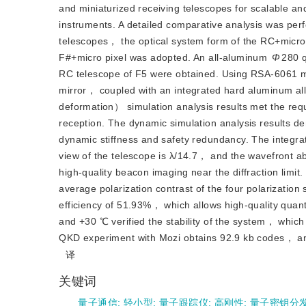
and miniaturized receiving telescopes for scalable an
instruments. A detailed comparative analysis was per
telescopes， the optical system form of the RC+micr
F#+micro pixel was adopted. An all-aluminum
Φ
280 q
RC telescope of F5 were obtained. Using RSA-6061 mic
mirror， coupled with an integrated hard aluminum allo
deformation） simulation analysis results met the requ
reception. The dynamic simulation analysis results de
dynamic stiffness and safety redundancy. The integrat
view of the telescope is λ/14.7， and the wavefront ab
high-quality beacon imaging near the diffraction limi
average polarization contrast of the four polarizatio
efficiency of 51.93%， which allows high-quality quan
and +30 ℃ verified the stability of the system， which 
QKD experiment with Mozi obtains 92.9 kb codes， and 
译
关键词
量子通信
;
轻小型
;
量子跟踪仪
;
高刚性
;
量子密钥分