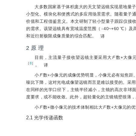
大多数国家基于体积庞大的天文望远镜实现星地量
小型化、模块化和便携式的多应用场景需求。随着量子
价值和工程借鉴意义。本文研制了轻小型量子跟踪仪接
的需求。该望远镜具有宽域温度范围（
-
40~+60 
和近衍射极限成像质量的综合匹配。
译
2 原 理
目前，主流量子接收望远镜主要采用大
F
数+大像
［
8
］
。
译
小
F
数+小像元的成像优势明显，小像元必有短焦距
噪比下降，这对光电成像望远镜而言是难以接受的。采用
在同样的光学口径下，主镜半径减小，主镜的高次非球
度要求，或不能收敛。此外，超轻量化的主镜镜壁很薄，
小
F
数+微小像元的技术体制相比大
F
数+大像元的
2.1 光学传递函数
M
T
F