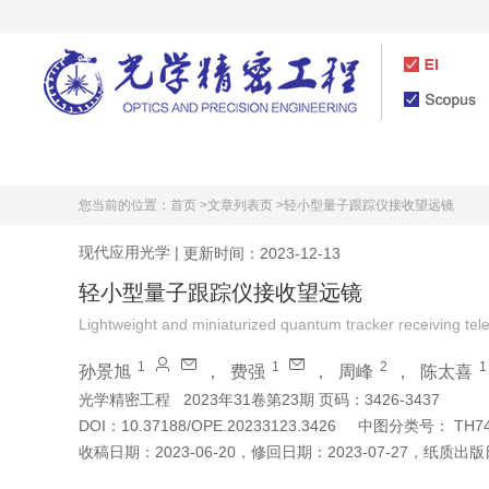
首页
期刊介绍
您当前的位置：
首页 >
文章列表页 >
轻小型量子跟踪仪接收望远镜
现代应用光学
|
更新时间：2023-12-13
轻小型量子跟踪仪接收望远镜
Lightweight and miniaturized quantum tracker receiving te
1
1
2
1
孙景旭
，
费强
，
周峰
，
陈太喜
光学精密工程
2023年31卷第23期 页码：3426-3437
DOI：
10.37188/OPE.20233123.3426
中图分类号：
TH7
收稿日期：
2023-06-20
，
修回日期：
2023-07-27
，
纸质出版