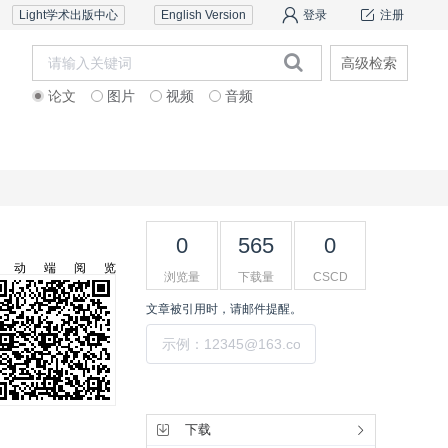
Light学术出版中心
English Version
登录
注册
高级检索
论文
图片
视频
音频
审稿服务
联系我们
0
565
0
移动端阅览
浏览量
下载量
CSCD
文章被引用时，请邮件提醒。
提交
工具集
下载