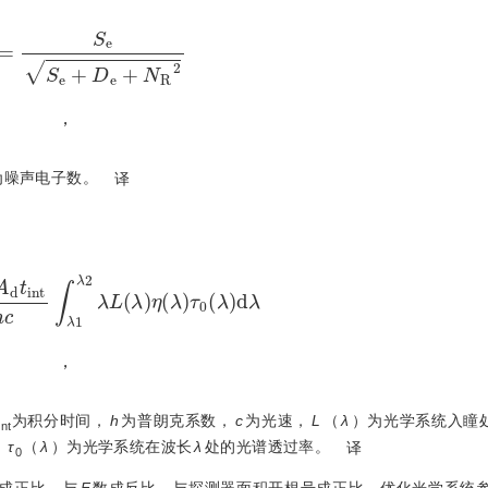
R
=
S
e
S
e
+
D
e
+
N
R
2
，
为噪声电子数。
译
n
t
4
F
2
h
c
∫
λ
1
λ
2
λ
L
(
λ
)
η
(
λ
)
τ
0
(
λ
)
d
λ
，
为积分时间，
h
为普朗克系数，
c
为光速，
L
（
λ
）为光学系统入瞳
int
，
τ
（
λ
）为光学系统在波长
λ
处的光谱透过率。
译
0
成正比，与
F
数成反比，与探测器面积开根号成正比。优化光学系统