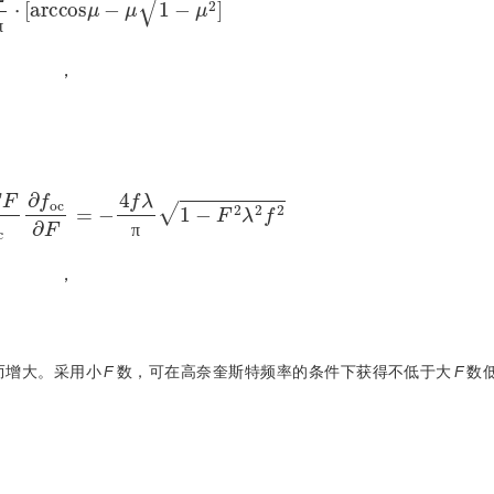
π
，
T
F
d
f
o
c
∂
f
o
c
∂
F
=
-
4
f
λ
π
1
-
F
2
λ
2
f
2
π
，
而增大。采用小
F
数，可在高奈奎斯特频率的条件下获得不低于大
F
数