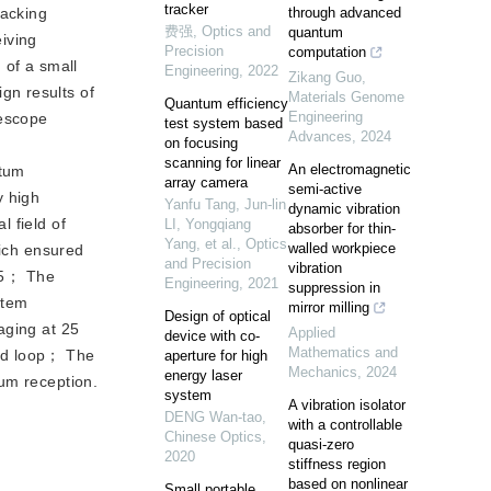
tracker
racking
through advanced
费强
,
Optics and
quantum
iving
Precision
computation
of a small
Engineering
,
2022
Zikang Guo
,
gn results of
Materials Genome
Quantum efficiency
Engineering
lescope
test system based
Advances
,
2024
on focusing
scanning for linear
An electromagnetic
ntum
array camera
semi-active
y high
Yanfu Tang, Jun-lin
dynamic vibration
 field of
LI, Yongqiang
absorber for thin-
Yang, et al.
,
Optics
walled workpiece
hich ensured
and Precision
vibration
.15； The
Engineering
,
2021
suppression in
stem
mirror milling
Design of optical
aging at 25
Applied
device with co-
Mathematics and
sed loop； The
aperture for high
Mechanics
,
2024
energy laser
tum reception.
system
A vibration isolator
DENG Wan-tao
,
with a controllable
Chinese Optics
,
quasi-zero
2020
stiffness region
based on nonlinear
Small portable