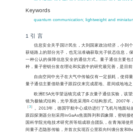
Keywords
quantum communication
;
lightweight and miniatu
1 引 言
信息安全关乎国计民生，大到国家政治经济，小到
获链路上的部分光子，也无法准确获取光子状态信息，
一种公认的保障信息安全的通信方式。量子通信主要包
种，量子密钥分发在理论和实践中的研究最完善，是目前
自由空间中光子在大气中传输仅有一定损耗，使得
量子通信主要借助量子跟踪仪来完成星地、星间或地地之
欧洲ESA光学望远镜完成了多次量子通信实验，该望远镜
镜为极轴式结构，光学系统采用R-C结构形式。2007
［
3
］
。2013年，德国宇航中心成功进行了飞机与地面站的
跟踪探测器分别采用InGaAs焦面阵列和四象限，密钥接收视
国科学院光电技术研究所等组成联合团队，在青海湖使用6
间量子态隐形传输，并首次实现百公里双向纠缠分发和Be