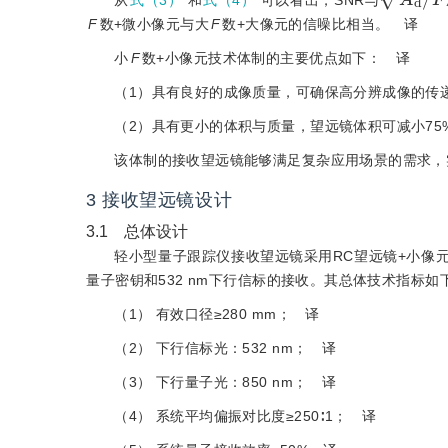
F
数+微小像元与大
F
数+大像元的信噪比相当。
译
小
F
数+小像元技术体制的主要优点如下：
译
（1）具有良好的成像质量，可确保高分辨成像的传
（2）具有更小的体积与质量，望远镜体积可减小75%~
该体制的接收望远镜能够满足复杂应用场景的需求，
3 接收望远镜设计
3.1 总体设计
轻小型量子跟踪仪接收望远镜采用RC望远镜+小像元
量子密钥和532 nm下行信标的接收。其总体技术指标如
（1） 有效口径≥280 mm；
译
（2） 下行信标光：532 nm；
译
（3） 下行量子光：850 nm；
译
（4） 系统平均偏振对比度≥250∶1；
译