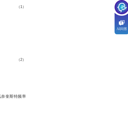
（1）
AI问答
（2）
低奈奎斯特频率