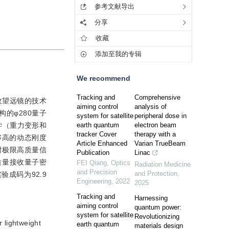
参考文献导出
分享
收藏
添加至我的专辑
We recommend
Tracking and
Comprehensive
收望远镜的技术
aiming control
analysis of
的φ280量子
system for satellite
peripheral dose in
学（重力变形和
earth quantum
electron beam
tracker Cover
therapy with a
够高的动态刚度
Article Enhanced
Varian TrueBeam
衍射极限高质量信
Publication
Linac
质量接收量子密
FEI Qiang
,
Optics
Radiation Medicine
and Precision
and Protection
,
成码为92.9
Engineering
,
2022
2025
Tracking and
Harnessing
aiming control
quantum power:
system for satellite
Revolutionizing
 lightweight
earth quantum
materials design