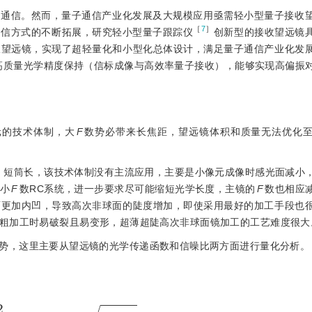
子通信。然而，量子通信产业化发展及大规模应用亟需轻小型量子接收
［
7
］
通信方式的不断拓展，研究轻小型量子跟踪仪
创新型的接收望远镜
收望远镜，实现了超轻量化和小型化总体设计，满足量子通信产业化发
℃）及高质量光学精度保持（信标成像与高效率量子接收），能够实现高偏振
元的技术体制，大
F
数势必带来长焦距，望远镜体积和质量无法优化
、短筒长，该技术体制没有主流应用，主要是小像元成像时感光面减小
小
F
数RC系统，进一步要求尽可能缩短光学长度，主镜的
F
数也相应
面更加内凹，导致高次非球面的陡度增加，即使采用最好的加工手段也
粗加工时易破裂且易变形，超薄超陡高次非球面镜加工的工艺难度很大
优势，这里主要从望远镜的光学传递函数和信噪比两方面进行量化分析。
=
2
π
⋅
[
a
r
c
c
o
s
μ
-
μ
1
-
μ
2
]