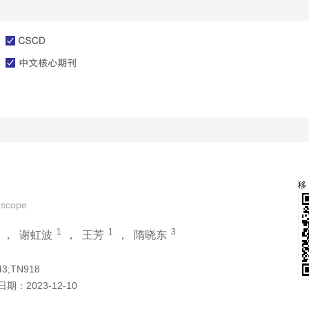
文章在线
投稿指南
lescope
1
1
3
，
谢虹波
，
王芳
，
隋晓东
43;TN918
日期：
2023-12-10