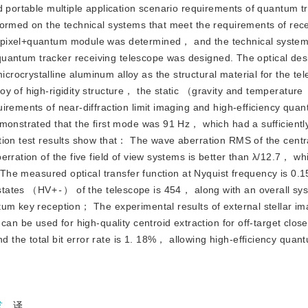
d portable multiple application scenario requirements of quantum t
formed on the technical systems that meet the requirements of rece
opixel+quantum module was determined， and the technical system 
uantum tracker receiving telescope was designed. The optical desi
rocrystalline aluminum alloy as the structural material for the te
y of high-rigidity structure， the static （gravity and temperature
irements of near-diffraction limit imaging and high-efficiency qua
monstrated that the first mode was 91 Hz， which had a sufficientl
ion test results show that： The wave aberration RMS of the central
erration of the five field of view systems is better than λ/12.7， w
t. The measured optical transfer function at Nyquist frequency is 0
n states （HV+
-
） of the telescope is 454， along with an overall sy
tum key reception； The experimental results of external stellar im
can be used for high-quality centroid extraction for off-target clo
the total bit error rate is 1. 18%， allowing high-efficiency quan
发
译