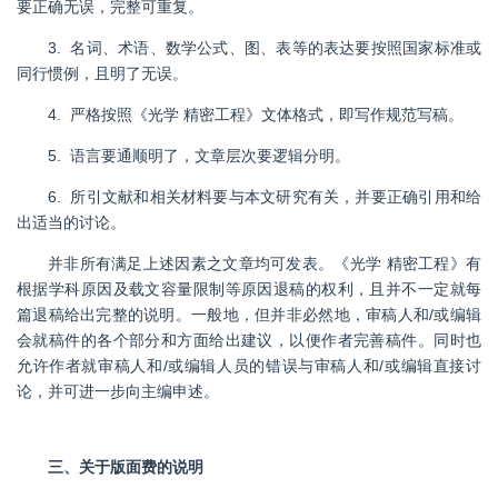
要正确无误，完整可重复。
3.
名词、术语、数学公式、图、表等的表达要按照国家标准或
同行惯例，且明了无误。
4.
严格按照《光学 精密工程》文体格式，即写作规范写稿。
5.
语言要通顺明了，文章层次要逻辑分明。
6.
所引文献和相关材料要与本文研究有关，并要正确引用和给
出适当的讨论。
并非所有满足上述因素之文章均可发表。《光学 精密工程》有
根据学科原因及载文容量限制等原因退稿的权利，且并不一定就每
篇退稿给出完整的说明。一般地，但并非必然地，审稿人和
/
或编辑
会就稿件的各个部分和方面给出建议，以便作者完善稿件。同时也
允许作者就审稿人和
/
或编辑人员的错误与审稿人和
/
或编辑直接讨
论，并可进一步向主编申述。
三、关于版面费
的说明