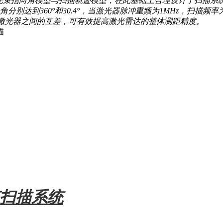
的光束指向角模型与扫描轨迹模型，在此基础上合理设计了扫描系统
达到360°和30.4°，当激光器脉冲重频为1MHz，扫描频率为
多路激光器之间的互差，可有效提高激光雷达的整体测距精度。
描
束扫描系统