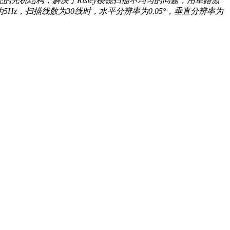
的光机结构，解决了Risley棱镜扫描不均匀的问题，用单路激
5Hz，扫描线数为30线时，水平分辨率为0.05°，垂直分辨率为