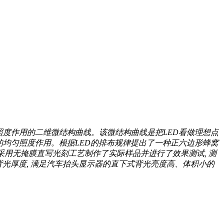
匀照度作用的二维微结构曲线。该微结构曲线是把LED看做理想点
D的均匀照度作用。根据LED的排布规律提出了一种正六边形蜂窝
果采用无掩膜直写光刻工艺制作了实际样品并进行了效果测试, 测
低背光厚度, 满足汽车抬头显示器的直下式背光亮度高、体积小的