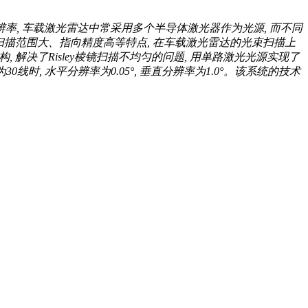
率, 车载激光雷达中常采用多个半导体激光器作为光源, 而不同
有扫描范围大、指向精度高等特点, 在车载激光雷达的光束扫描上
 解决了Risley棱镜扫描不均匀的问题, 用单路激光光源实现了
30线时, 水平分辨率为0.05°, 垂直分辨率为1.0°。该系统的技术