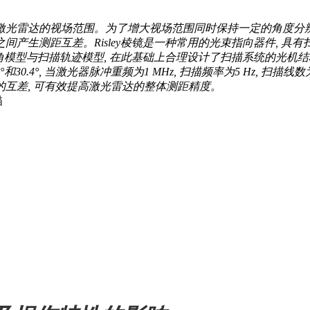
激光雷达的视场范围。为了增大视场范围同时保持一定的角度分辨
间产生测距互差。Risley棱镜是一种常用的光束指向器件, 具
角模型与扫描轨迹模型, 在此基础上合理设计了扫描系统的光机结构,
.4°, 当激光器脉冲重频为1 MHz, 扫描频率为5 Hz, 扫描线数为
的互差, 可有效提高激光雷达的整体测距精度。
描