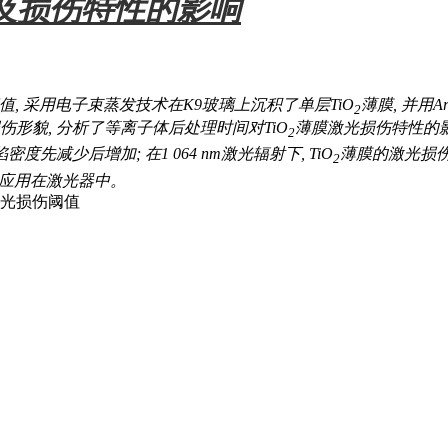
及损伤特性的影响
, 采用电子束蒸发技术在K9玻璃上沉积了单层TiO
薄膜, 并用
2
形貌, 分析了等离子体后处理时间对TiO
薄膜激光损伤特性的影
2
先减少后增加; 在1 064 nm激光辐射下, TiO
薄膜的激光损伤阈
2
定地应用在激光器中。
激光损伤阈值