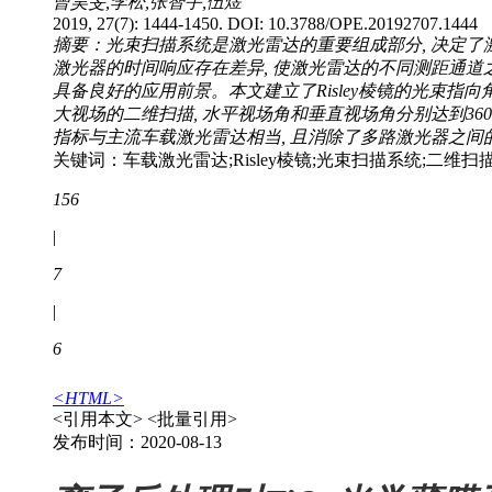
曾昊旻,李松,张智宇,伍煜
2019, 27(7): 1444-1450. DOI: 10.3788/OPE.20192707.1444
摘要：光束扫描系统是激光雷达的重要组成部分, 决定了
激光器的时间响应存在差异, 使激光雷达的不同测距通道之
具备良好的应用前景。本文建立了Risley棱镜的光束指向
大视场的二维扫描, 水平视场角和垂直视场角分别达到360°和30
指标与主流车载激光雷达相当, 且消除了多路激光器之间
关键词：车载激光雷达;Risley棱镜;光束扫描系统;二维扫
156
|
7
|
6
<HTML>
<引用本文>
<批量引用>
发布时间：2020-08-13