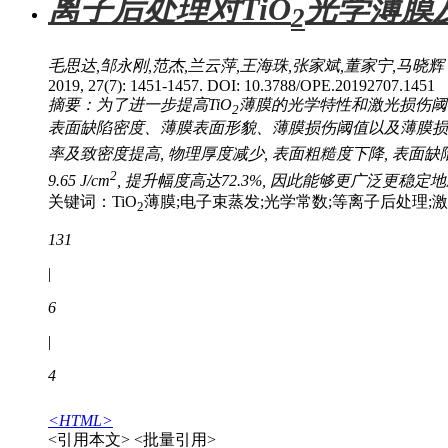
离子后处理对TiO
光学薄膜
2
毛思达,邹永刚,范杰,兰云萍,王海珠,张家斌,董家宁,马晓辉
2019, 27(7): 1451-1457. DOI: 10.3788/OPE.20192707.1451
摘要：为了进一步提高TiO
薄膜的光学特性和激光损伤阈值
2
表面缺陷密度、薄膜表面形貌、薄膜损伤阈值以及薄膜损伤
率及致密度提高, 物理厚度减少, 表面粗糙度下降, 表面缺陷密度
2
9.65 J/cm
, 提升幅度高达72.3%, 因此能够更广泛更稳
关键词：TiO
薄膜;电子束蒸发;光学常数;等离子后处理;
2
131
|
6
|
4
<HTML>
<引用本文>
<批量引用>