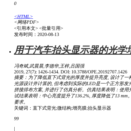
0
<HTML>
<网络PDF>
<引用本文>
<批量引用>
发布时间：2020-08-13
用于汽车抬头显示器的光学
冯奇斌,武晨晨,李德华,王梓,吕国强
2019, 27(7): 1426-1434. DOI: 10.3788/OPE.20192707.1426
摘要：为了降低直下式背光的厚度并提升亮度, 设计了一种
光源设计并计算的, 但考虑到实际的LED是一个正方形发
拼接排布方案, 并进行了仿真分析。仿真结果表明：使用
试结果表明：中心亮度提升了136.2%, 厚度降低了1
要求。
关键词：直下式背光;微结构;增亮膜;抬头显示器
99
|