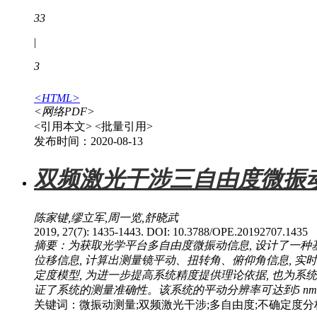
33
|
3
<HTML>
<网络PDF>
<引用本文>
<批量引用>
发布时间：2020-08-13
双频激光干涉三自由度微振
陈家键,缪立军,周一览,舒晓武
2019, 27(7): 1435-1443. DOI: 10.3788/OPE.20192707.1435
摘要：为获取光学平台多自由度微振动信息, 设计了一
位移信息, 计算出测量镜平动、扭转角、俯仰角信息, 
定度模型, 为进一步提高系统精度提供理论依据, 也为系
证了系统的测量准确性。该系统的平动分辨率可达到5 nm, 扭
关键词：微振动测量;双频激光干涉;多自由度;不确定度分