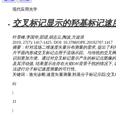
现代应用光学
交叉标记显示的羟基标记速
叶景峰,李国华,邵珺,胡志云,陶波,方波浪
2019, 27(7): 1417-1425. DOI: 10.3788/OPE.20192707.1417
摘要：针对流场二维速度矢量分布测量的需求, 提出了
片平面内形成交叉标记点用于流场示踪。与传统的交叉网格
识别更加方便。通过对交叉标记显示产生的标记点图像的
及其浮动值, 结果显示在存在火焰OH背景干扰的情况下, 
法进行分子标记速度测量的可行性。
关键词：激光诊断;速度矢量测量;羟基分子标记示踪;交
81
|
11
|